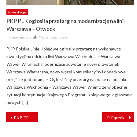
Inwestycje
PKP PLK ogłosiła przetarg na modernizację na linii
Warszawa – Otwock
Author
Posted
Michał Ciechowski
15 kwietnia 2020
on
PKP Polskie Linie Kolejowe ogłosiły przetarg na wykonawcę
inwestycji na odcinku linii Warszawa Wschodnia – Warszawa
Wawer. W ramach modernizacji powstanie nowy przystanek
Warszawa Wiatraczna, nowy węzeł komunikacyjny i dodatkowe
przejście pod torami. – Ogłosiliśmy przetarg na prace na odcinku
Warszawa Wschodnia – Warszawa Wawer. Wiemy, że w obecnej
sytuacji kontynuacja Krajowego Programu Kolejowego, ogłaszanie
nowych […]
NAWIGACJA
PKP TELKOL: Jest porozumienie w sprawie ZUZP
P. Pączek: Hyperloop jest wielką szansą dla kolei
WPISU