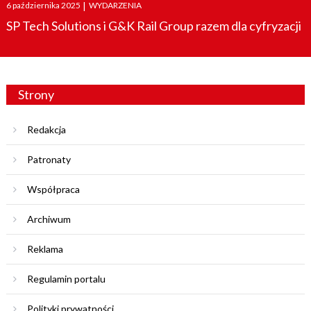
Posted
6 października 2025
|
WYDARZENIA
on
SP Tech Solutions i G&K Rail Group razem dla cyfryzacji
Strony
Redakcja
Patronaty
Współpraca
Archiwum
Reklama
Regulamin portalu
Polityki prywatności