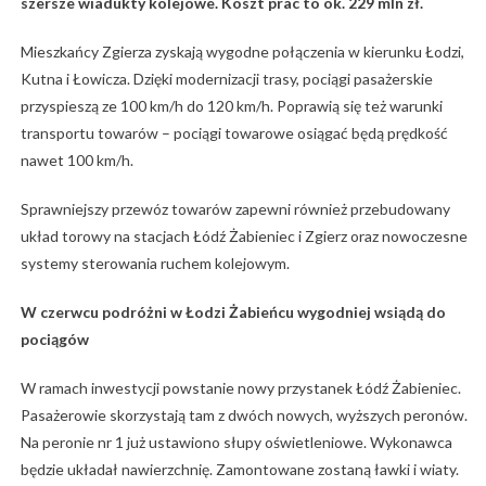
szersze wiadukty kolejowe. Koszt prac to ok. 229 mln zł.
Mieszkańcy Zgierza zyskają wygodne połączenia w kierunku Łodzi,
Kutna i Łowicza. Dzięki modernizacji trasy, pociągi pasażerskie
przyspieszą ze 100 km/h do 120 km/h. Poprawią się też warunki
transportu towarów – pociągi towarowe osiągać będą prędkość
nawet 100 km/h.
Sprawniejszy przewóz towarów zapewni również przebudowany
układ torowy na stacjach Łódź Żabieniec i Zgierz oraz nowoczesne
systemy sterowania ruchem kolejowym.
W czerwcu podróżni w Łodzi Żabieńcu wygodniej wsiądą do
pociągów
W ramach inwestycji powstanie nowy przystanek Łódź Żabieniec.
Pasażerowie skorzystają tam z dwóch nowych, wyższych peronów.
Na peronie nr 1 już ustawiono słupy oświetleniowe. Wykonawca
będzie układał nawierzchnię. Zamontowane zostaną ławki i wiaty.