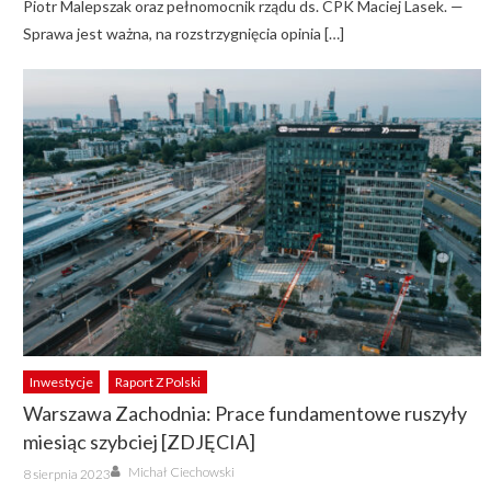
Piotr Malepszak oraz pełnomocnik rządu ds. CPK Maciej Lasek. —
Sprawa jest ważna, na rozstrzygnięcia opinia […]
Inwestycje
Raport Z Polski
Warszawa Zachodnia: Prace fundamentowe ruszyły
miesiąc szybciej [ZDJĘCIA]
Author
Posted
Michał Ciechowski
8 sierpnia 2023
on