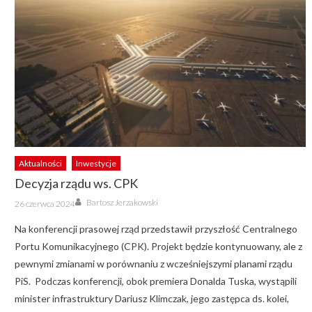
Aktualności
Inwestycje
Decyzja rządu ws. CPK
Author
Posted
Bartosz Jerzakowski
26 czerwca 2024
on
Na konferencji prasowej rząd przedstawił przyszłość Centralnego
Portu Komunikacyjnego (CPK). Projekt będzie kontynuowany, ale z
pewnymi zmianami w porównaniu z wcześniejszymi planami rządu
PiS. Podczas konferencji, obok premiera Donalda Tuska, wystąpili
minister infrastruktury Dariusz Klimczak, jego zastępca ds. kolei,