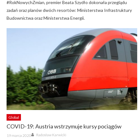
#RokNowychZmian, premier Beata Szydło dokonała przeglądu
zadań oraz planów dwóch resortów: Ministerstwa Infrastruktury
Budownictwa oraz Ministerstwa Energii.
Global
COVID-19: Austria wstrzymuje kursy pociągów
Author
Posted
Radosław Karwicki
19 marca 2020
on