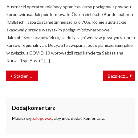
Austriacki operator kolejowy ogranicza kursy pociągów z powodu
koronawirusa. Jak poinformowało Österreichische Bundesbahnen
(ÖBB) ich liczba zostanie zmniejszona o 70%. Koleje austriackie
skasowały przede wszystkim pociągi międzynarodowe i
dalekobieżne, aczkolwiek cięcia dotyczą również w pewnym stopniu
kursów regionalnych. Decyzja ta związana jest ograniczeniami jakie
w związku z COVID-19 wprowadził rząd kanclerza Sebastiana
Kurza. Rząd Austrii, […]
NAWIGACJA
Stadler poprawia wyniki i patrzy w przyszłość. Pomimo wyzwań firma notuje wyraźny wzrost
Bezpieczna bocznica – bezpieczna kolej. V Konferencja SzkolTrans
WPISU
Dodaj komentarz
Musisz się
zalogować
, aby móc dodać komentarz.