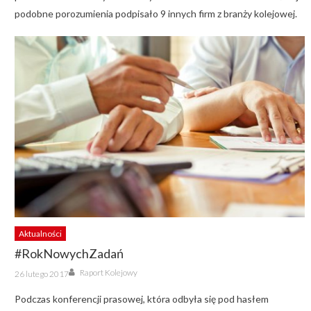
podobne porozumienia podpisało 9 innych firm z branży kolejowej.
Aktualności
#RokNowychZadań
Author
Posted
Raport Kolejowy
26 lutego 2017
on
Podczas konferencji prasowej, która odbyła się pod hasłem