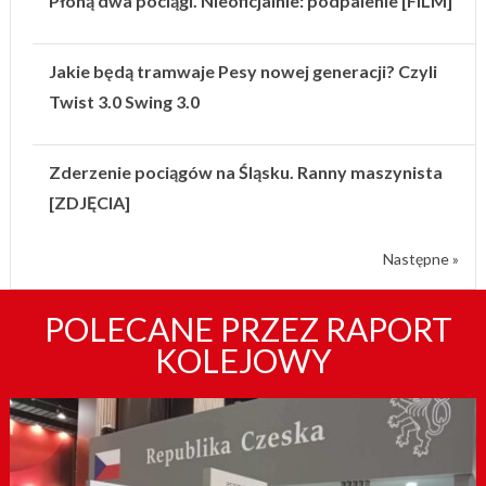
Płoną dwa pociągi. Nieoficjalnie: podpalenie [FILM]
Jakie będą tramwaje Pesy nowej generacji? Czyli
Twist 3.0 Swing 3.0
Zderzenie pociągów na Śląsku. Ranny maszynista
[ZDJĘCIA]
Następne »
POLECANE PRZEZ RAPORT
KOLEJOWY