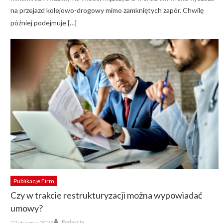
na przejazd kolejowo-drogowy mimo zamkniętych zapór. Chwilę
później podejmuje […]
Publikacje Firm
Czy w trakcie restrukturyzacji można wypowiadać
umowy?
Author
Posted
Redakcja
27 stycznia 2025