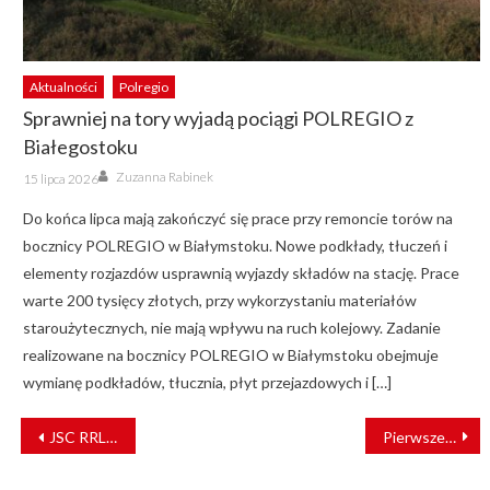
Aktualności
Polregio
Sprawniej na tory wyjadą pociągi POLREGIO z
Białegostoku
Author
Posted
Zuzanna Rabinek
15 lipca 2026
on
Do końca lipca mają zakończyć się prace przy remoncie torów na
bocznicy POLREGIO w Białymstoku. Nowe podkłady, tłuczeń i
elementy rozjazdów usprawnią wyjazdy składów na stację. Prace
warte 200 tysięcy złotych, przy wykorzystaniu materiałów
staroużytecznych, nie mają wpływu na ruch kolejowy. Zadanie
realizowane na bocznicy POLREGIO w Białymstoku obejmuje
wymianę podkładów, tłucznia, płyt przejazdowych i […]
NAWIGACJA
JSC RRL oraz JSC UTLC ERA wysłały trzeci pociąg z produktami objętymi sankcjami do Chin
Pierwsze pociągi przejechały wielkopolskim bajpasem
WPISU