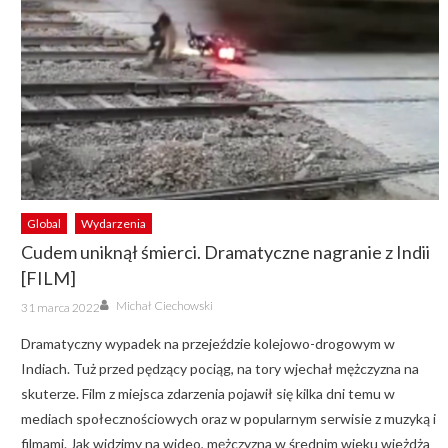
Global
Wydarzenia
Cudem uniknął śmierci. Dramatyczne nagranie z Indii
[FILM]
Author
Posted
Michał Ciechowski
31 marca 2022
on
Dramatyczny wypadek na przejeździe kolejowo-drogowym w
Indiach. Tuż przed pędzący pociąg, na tory wjechał mężczyzna na
skuterze. Film z miejsca zdarzenia pojawił się kilka dni temu w
mediach społecznościowych oraz w popularnym serwisie z muzyką i
filmami. Jak widzimy na wideo, mężczyzna w średnim wieku wjeżdża