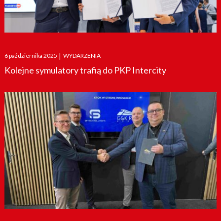
Posted
6 października 2025
|
WYDARZENIA
on
Kolejne symulatory trafią do PKP Intercity