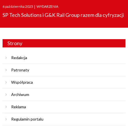
Posted
6 października 2025
|
WYDARZENIA
on
SP Tech Solutions i G&K Rail Group razem dla cyfryzacji
Strony
Redakcja
Patronaty
Współpraca
Archiwum
Reklama
Regulamin portalu