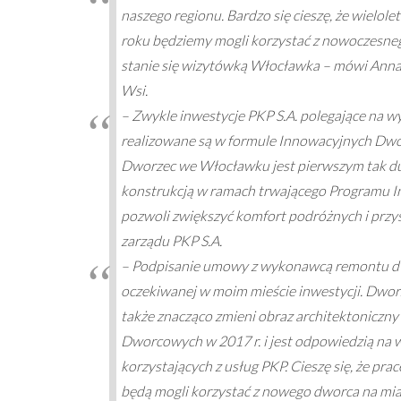
naszego regionu. Bardzo się cieszę, że wielole
roku będziemy mogli korzystać z nowoczesne
stanie się wizytówką Włocławka –
mówi Anna 
Wsi.
–
Zwykle inwestycje PKP S.A. polegające na 
realizowane są w formule Innowacyjnych Dw
Dworzec we Włocławku jest pierwszym tak duż
konstrukcją w ramach trwającego Programu In
pozwoli zwiększyć komfort podróżnych i prz
zarządu PKP S.A.
–
Podpisanie umowy z wykonawcą remontu dwor
oczekiwanej w moim mieście inwestycji. Dworz
także znacząco zmieni obraz architektoniczny
Dworcowych w 2017 r. i jest odpowiedzią na 
korzystających z usług PKP. Cieszę się, że pr
będą mogli korzystać z nowego dworca na mia