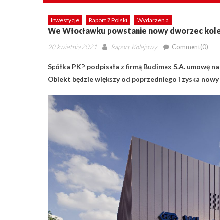
Inwestycje
Raport Z Polski
Wydarzenia
We Włocławku powstanie nowy dworzec kol
Posted
Author
20 kwietnia 2021
Raport Kolejowy
Comment(0)
on
Spółka PKP podpisała z firmą Budimex S.A. umowę
Obiekt będzie większy od poprzedniego i zyska nowy 