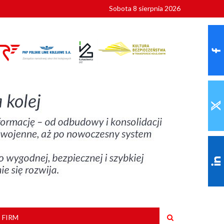
Sobota 8 sierpnia 2026
ionalnych
szkoły
 FIRM