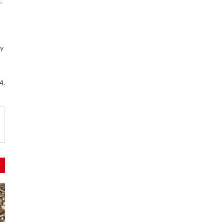
.
ny
A.