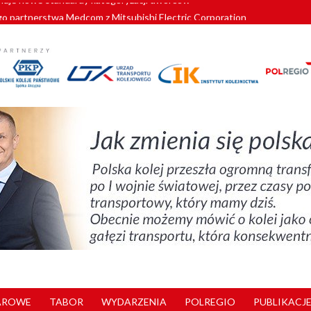
o partnerstwa Medcom z Mitsubishi Electric Corporation
tnerem „Lata na Dolnym Śląsku”. We Wrocławiu rusza weekend pełen reg
pomorskie znów szuka dostawcy nowych EZT
ach kolejowych w północnej Wielkopolsce. Łatwiejsze dojazdy do pracy i 
nuje nowe standardy kategoryzacji dworców
AROWE
TABOR
WYDARZENIA
POLREGIO
PUBLIKACJE