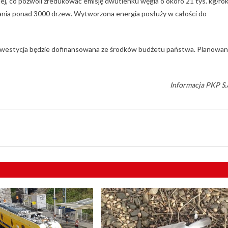
j, co pozwoli zredukować emisję dwutlenku węgla o około 21 tys. kg/rok
chłania ponad 3000 drzew. Wytworzona energia posłuży w całości do
Inwestycja będzie dofinansowana ze środków budżetu państwa. Planowa
Informacja PKP S.