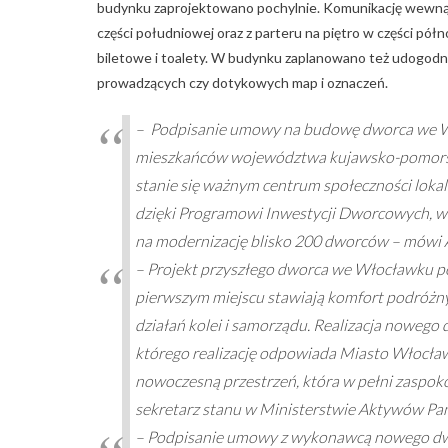
budynku zaprojektowano pochylnie. Komunikację wewnątr
części południowej oraz z parteru na piętro w części p
biletowe i toalety. W budynku zaplanowano też udogodni
prowadzących czy dotykowych map i oznaczeń.
– Podpisanie umowy na budowę dworca we Wło
mieszkańców województwa kujawsko-pomorski
stanie się ważnym centrum społeczności lokaln
dzięki Programowi Inwestycji Dworcowych, w r
na modernizację blisko 200 dworców –
mówi A
–
Projekt przyszłego dworca we Włocławku po
pierwszym miejscu stawiają komfort podróżny
działań kolei i samorządu. Realizacja noweg
którego realizację odpowiada Miasto Włocław
nowoczesną przestrzeń, która w pełni zaspo
sekretarz stanu w Ministerstwie Aktywów P
– Podpisanie umowy z wykonawcą nowego dwo