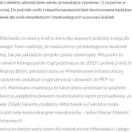
z obiektu ułatwią dwie windy, prowadzące z poziomu -1 na parter w
ółnocnej. Do potrzeb osób z niepełnosprawnościami dostosowane będą kas
enia dla osób niewidomych i niedowidzących w postaci ścieżek
cławku to ważny krok w kierunku lepszych podróży koleją dla
ego. Mam nadzieję, że nowoczesny i proekologiczny budynek
ej, tak jak zakłada to projekt i plany samorządu. Wszystko to
amach którego polski rząd przeznaczy do 2023 r. prawie 2 mld zł
ndrzej Bittel, sekretarz stanu w Ministerstwie Infrastruktury.
zytywnie zaskakuje oryginalnością i dowodzi, że PKP na
ch. Planowana inwestycja to także dobry przykład na spójność
o dworca uwzględnia bowiem multimodalny węzeł przesiadkowy, za
ek. Dzięki takiemu podejściu Włocławek już wkrótce zyska
koi potrzeby komunikacyjne mieszkańców
– mówi Maciej Małecki,
aństwowych.
rca to bardzo waży dzień dla mieszkańców Włocławka i całego