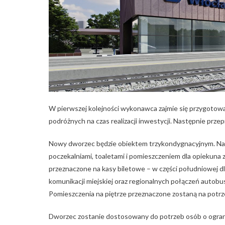
W pierwszej kolejności wykonawca zajmie się przygot
podróżnych na czas realizacji inwestycji. Następnie pr
Nowy dworzec będzie obiektem trzykondygnacyjnym. Na p
poczekalniami, toaletami i pomieszczeniem dla opiekuna 
przeznaczone na kasy biletowe – w części południowej d
komunikacji miejskiej oraz regionalnych połączeń autob
Pomieszczenia na piętrze przeznaczone zostaną na potr
Dworzec zostanie dostosowany do potrzeb osób o ograni