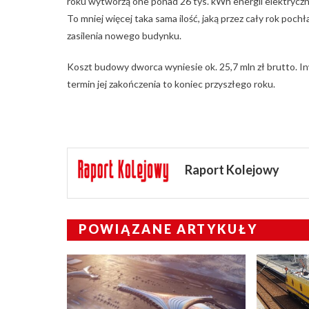
roku wytworzą one ponad 26 tys. kWh energii elektryczne
To mniej więcej taka sama ilość, jaką przez cały rok po
zasilenia nowego budynku.
Koszt budowy dworca wyniesie ok. 25,7 mln zł brutto. 
termin jej zakończenia to koniec przyszłego roku.
Raport Kolejowy
POWIĄZANE ARTYKUŁY