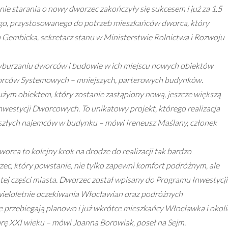
tnie starania o nowy dworzec zakończyły się sukcesem i już za 1.5
go, przystosowanego do potrzeb mieszkańców dworca, który
Gembicka, sekretarz stanu w Ministerstwie Rolnictwa i Rozwoju
wyburzaniu dworców i budowie w ich miejscu nowych obiektów
orców Systemowych – mniejszych, parterowych budynków.
ym obiektem, który zostanie zastąpiony nową, jeszcze większą
westycji Dworcowych. To unikatowy projekt, którego realizacja
yszłych najemców w budynku
– mówi Ireneusz Maślany, członek
ca to kolejny krok na drodze do realizacji tak bardzo
ec, który powstanie, nie tylko zapewni komfort podróżnym, ale
 tej części miasta. Dworzec został wpisany do Programu Inwestycji
wieloletnie oczekiwania Włocławian oraz podróżnych
ace przebiegają planowo i już wkrótce mieszkańcy Włocławka i okoli
rę XXI wieku
– mówi Joanna Borowiak, poseł na Sejm.