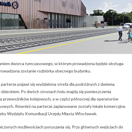
owaniem dworca tymczasowego, w którym prowadzona będzie obsługa
zeprowadzona zostanie rozbiórka obecnego budynku.
arterze pojawi się wydzielona strefa dla podróżnych z dwiema
z dzieckiem. Po dwóch stronach holu znajdą się pomieszczenia
la przewoźników kolejowych, a w części północnej dla operatorów
usowych. Również na parterze zaplanowane zostały lokale komercyjne.
zeby Wydziału Komunikacji Urzędu Miasta Włocławek.
czonych możliwościach poruszania się. Przy głównych wejściach do