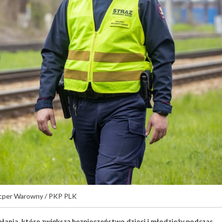
acper Warowny / PKP PLK
ałania, które zwiększą bezpieczeństwo dzieci i młodzieży podczas