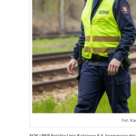
Fot. K
SOK i PKP Polskie Linie Kolejowe S.A. kontynuują dzi