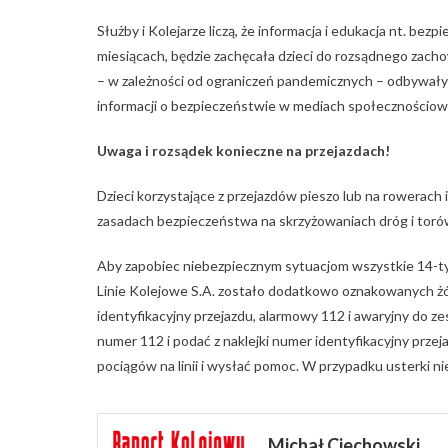
Służby i Kolejarze liczą, że informacja i edukacja nt. 
miesiącach, będzie zachęcała dzieci do rozsądnego zacho
– w zależności od ograniczeń pandemicznych – odbywały 
informacji o bezpieczeństwie w mediach społecznościow
Uwaga i rozsądek konieczne na przejazdach!
Dzieci korzystające z przejazdów pieszo lub na rowerac
zasadach bezpieczeństwa na skrzyżowaniach dróg i torów
Aby zapobiec niebezpiecznym sytuacjom wszystkie 14-t
Linie Kolejowe S.A. zostało dodatkowo oznakowanych żół
identyfikacyjny przejazdu, alarmowy 112 i awaryjny do 
numer 112 i podać z naklejki numer identyfikacyjny prze
pociągów na linii i wysłać pomoc. W przypadku usterki ni
Michał Ciechowski