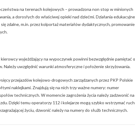
bezpieczeństwa na terenach kolejowych – prowadzona non stop w minionych
wania, a dorosłych do właściwej opieki nad dziećmi. Działania edukacyjne
się zdalne, m.in. przez kolportaż materiałów dydaktycznych, promowanie
ych.
h i kierowcy wyjeżdżający na wypoczynek powinni bezwzględnie pamiętać 
. Należy uwzględnić warunki atmosferyczne i położenie skrzyżowania.
ysięcy przejazdów kolejowo-drogowych zarządzanych przez PKP Polskie
tymi naklejkami. Znajdują się na nich trzy ważne numery: numer
zespołów technicznych. W momencie zagrożenia życia należy zadzwonić na
jazdu. Dzięki temu operatorzy 112 i kolejarze mogą szybko wstrzymać ruch
ezagrażającej życiu, dzwonić należy na numery do służb technicznych.