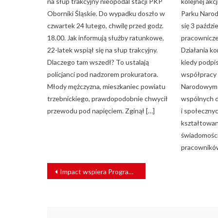
na słup trakcyjny nieopodal stacji PKP
kolejnej akc
Oborniki Śląskie. Do wypadku doszło w
Parku Naro
czwartek 24 lutego, chwilę przed godz.
się 3 paździ
18.00. Jak informują służby ratunkowe,
pracownicze
22-latek wspiął się na słup trakcyjny.
Działania k
Dlaczego tam wszedł? To ustalają
kiedy podpi
policjanci pod nadzorem prokuratora.
współpracy 
Młody mężczyzna, mieszkaniec powiatu
Narodowym w
trzebnickiego, prawdopodobnie chwycił
wspólnych 
przewodu pod napięciem. Zginął […]
i społecznyc
kształtowan
świadomości
pracownikó
NAWIGACJA
Impact wspiera Program Zielona Kolej
WPISU