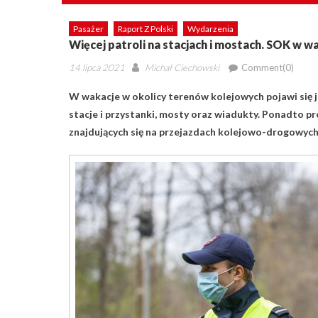
Pasażer
Raport Z Polski
Wydarzenia
Więcej patroli na stacjach i mostach. SOK w 
Posted
Author
14 lipca 2021
Michał Ciechowski
Comment(0)
on
W wakacje w okolicy terenów kolejowych pojawi się j
stacje i przystanki, mosty oraz wiadukty. Ponadto p
znajdujących się na przejazdach kolejowo-drogowyc