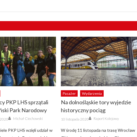
Pasażer
Wydarzenia
y PKP LHS sprzątali
Na dolnośląskie tory wyjedzie
ński Park Narodowy
historyczny pociąg
Author
Author
Posted
Michał Ciechowski
Raport Kolejowy
a 2020
10 listopada 2020
on
iele PKP LHS wzięli udział w
W środę 11 listopada na trasę Wrocław