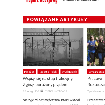
POWIĄZANE ARTYKUŁY
Pasażer
Raport Z Polski
Wydarzenia
Wydarzenia
Wspiął się na słup trakcyjny.
Pracownic
Zginął porażony prądem
Roztocza
Author
Posted
Posted
Michał Ciechowski
28 lutego 2022
7 październik
on
on
Nie żyje młody mężczyzna, który wszedł
Przedstawic