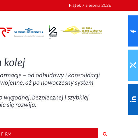
Piątek 7 sierpnia 2026
ionalnych
szkoły
 FIRM