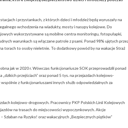
stacjach i przystankach, z których dzieci i młodzież będą wyruszały na
elegalnego wchodzenia na wiadukty, mosty i nasypy kolejowe. Do
lejowych wykorzystywane są mobilne centra monitoringu, fotopułapki,
rudnych warunkach są włączane patrole z psami. Ponad 98% ujętych prze
a torach to osoby nieletnie. To dodatkowy powód by na wakacje Straż
dobna jak w 2020 r. Wówczas funkcjonariusze SOK przeprowadzili ponad
 na „dzikich przejściach” oraz ponad 5 tys. na przejazdach kolejowo-
 wspólnie z funkcjonariuszami innych służb odpowiedzialnych za
azdach kolejowo-drogowych. Pracownicy PKP Polskich Linii Kolejowych
rzejazdów na trasach do miejscowości wypoczynkowych. Akcje
 – Szlaban na Ryzyko! oraz wakacyjnych „Bezpiecznych piątków”