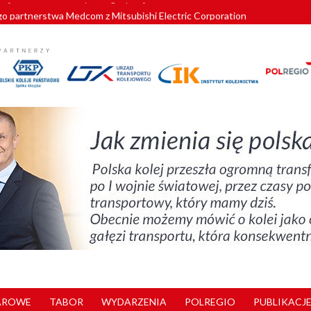
o partnerstwa Medcom z Mitsubishi Electric Corporation
tnerem „Lata na Dolnym Śląsku”. We Wrocławiu rusza weekend pełen reg
pomorskie znów szuka dostawcy nowych EZT
ach kolejowych w północnej Wielkopolsce. Łatwiejsze dojazdy do pracy i 
nuje nowe standardy kategoryzacji dworców
AROWE
TABOR
WYDARZENIA
POLREGIO
PUBLIKACJE