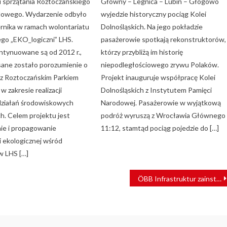
ji sprzątania Roztoczańskiego
Główny – Legnica – Lubin – Głogowo
dowego. Wydarzenie odbyło
wyjedzie historyczny pociąg Kolei
ernika w ramach wolontariatu
Dolnośląskich. Na jego pokładzie
go „EKO_logiczni” LHS.
pasażerowie spotkają rekonstruktorów,
ontynuowane są od 2012 r.,
którzy przybliżą im historię
sane zostało porozumienie o
niepodległościowego zrywu Polaków.
z Roztoczańskim Parkiem
Projekt inauguruje współpracę Kolei
 zakresie realizacji
Dolnośląskich z Instytutem Pamięci
działań środowiskowych
Narodowej. Pasażerowie w wyjątkową
h. Celem projektu jest
podróż wyruszą z Wrocławia Głównego
ie i propagowanie
11:12, stamtąd pociąg pojedzie do […]
 ekologicznej wśród
w LHS […]
ÖBB Infrastruktur zainstaluje w trzech terminalach “bramki wideo”