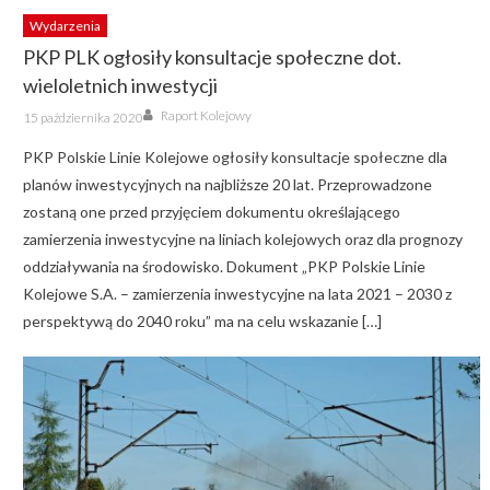
Wydarzenia
PKP PLK ogłosiły konsultacje społeczne dot.
wieloletnich inwestycji
Author
Posted
Raport Kolejowy
15 października 2020
on
PKP Polskie Linie Kolejowe ogłosiły konsultacje społeczne dla
planów inwestycyjnych na najbliższe 20 lat. Przeprowadzone
zostaną one przed przyjęciem dokumentu określającego
zamierzenia inwestycyjne na liniach kolejowych oraz dla prognozy
oddziaływania na środowisko. Dokument „PKP Polskie Linie
Kolejowe S.A. – zamierzenia inwestycyjne na lata 2021 – 2030 z
perspektywą do 2040 roku” ma na celu wskazanie […]