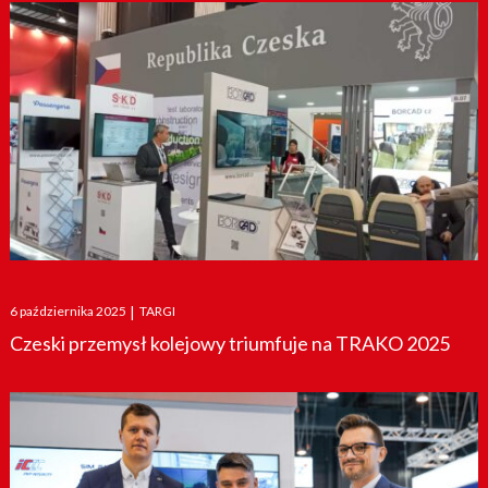
Posted
6 października 2025
|
TARGI
on
Czeski przemysł kolejowy triumfuje na TRAKO 2025