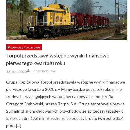
Przewozy Towarowe
Torpol przedstawił wstępne wyniki finansowe
pierwszego kwartału roku
Author
Posted
Raport Kolejowy
18 maja 2020
on
Grupa Kapitałowa Torpol przedstawiła wstępne wyniki finansowe
pierwszego kwartału 2020 r. – Mamy bardzo początek roku mimo
trudnych i wymagających warunków rynkowych – podkreśla
Grzegorz Grabowski, prezes Torpol S.A. Grupa zanotowała prawie
250 mln zł skonsolidowanych przychodów ze sprzedaży (spadek o
5,7 proc. rdr), 17,6 mln zł zysku ze sprzedaży brutto (wzrost o 35,4
proc. […]