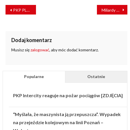
NAWIGACJA
PKP PLK budują nowy wiadukt na linii Koluszki – Łódź Widzew
Miliardy euro na rozwój kolei w Austrii. Poznaliśmy pierwsze plany inwestycyjne
WPISU
Dodaj komentarz
Musisz się
zalogować
, aby móc dodać komentarz.
Popularne
Ostatnie
PKP Intercity reaguje na pożar pociągów [ZDJĘCIA]
“Myślała, że maszynista ją przepuszcza”. Wypadek
na przejeździe kolejowym na linii Poznań –