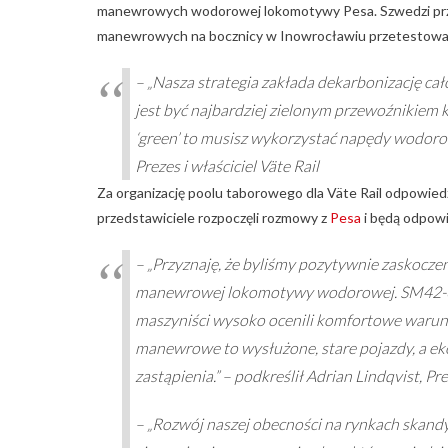
manewrowych wodorowej lokomotywy Pesa. Szwedzi przyle
manewrowych na bocznicy w Inowrocławiu przetestowa
– „Nasza strategia zakłada dekarbonizację cał
jest być najbardziej zielonym przewoźnikiem ko
‘green’ to musisz wykorzystać napędy wodoro
Prezes i właściciel Väte Rail
Za organizację poolu taborowego dla Väte Rail odpowiedzia
przedstawiciele rozpoczęli rozmowy z
Pesa
i będą odpowi
– „Przyznaję, że byliśmy pozytywnie zaskoc
manewrowej lokomotywy wodorowej. SM42-6Dn 
maszyniści wysoko ocenili komfortowe waru
manewrowe to wysłużone, stare pojazdy, a ek
zastąpienia.” – podkreślił Adrian Lindqvist, Pr
– „Rozwój naszej obecności na rynkach skandy