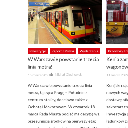
Inwestycje
Raport Z Polski
Wydarzenia
Przewozy T
W Warszawie powstanie trzecia
Kenia zam
linia metra!
wagonów
Author
Posted
Posted
Michał Ciechowski
15 marca 2021
11 marca 202
on
on
W Warszawie powstanie trzecia linia
Kenijski rz
metra, łącząca Pragę – Południe z
nowych wag
centrum stolicy, docelowo także z
dostawę ofi
Ochotą i Mokotowem. W czwartek 18
sekretarz t
marca Rada Miasta podjąć ma decyzję ws.
Inwestycja 
przesunięcia środków na pierwszy etap
ładunków z