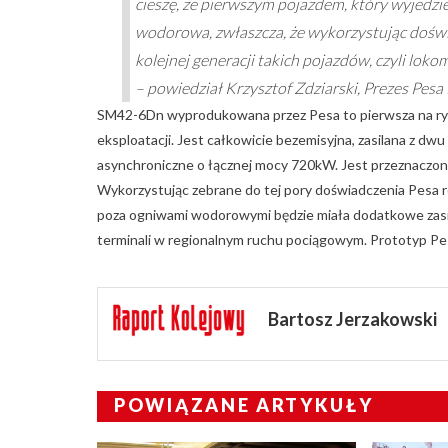
cieszę, że pierwszym pojazdem, który wyjedz
wodorowa, zwłaszcza, że wykorzystując dośw
kolejnej generacji takich pojazdów, czyli lo
– powiedział Krzysztof Zdziarski, Prezes Pesa
SM42-6Dn wyprodukowana przez Pesa to pierwsza na ry
eksploatacji. Jest całkowicie bezemisyjna, zasilana z d
asynchroniczne o łącznej mocy 720kW. Jest przeznaczona 
Wykorzystując zebrane do tej pory doświadczenia Pesa
poza ogniwami wodorowymi będzie miała dodatkowe zasila
terminali w regionalnym ruchu pociągowym. Prototyp P
Bartosz Jerzakowski
POWIĄZANE ARTYKUŁY