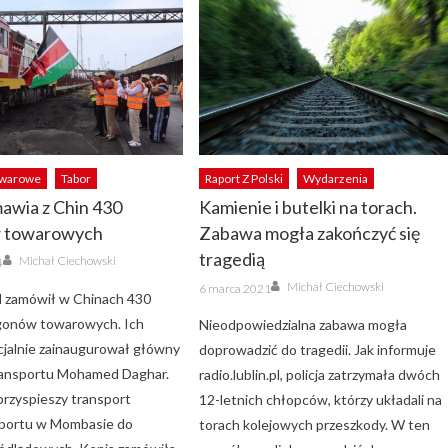
owarowe
Tabor
Raport Z Polski
Wydarzenia
awia z Chin 430
Kamienie i butelki na torach.
 towarowych
Zabawa mogła zakończyć się
Author
tragedią
Michał Ciechowski
4
Author
Posted
Michał Ciechowski
6 marca 2021
on
ąd zamówił w Chinach 430
onów towarowych. Ich
Nieodpowiedzialna zabawa mogła
cjalnie zainaugurował główny
doprowadzić do tragedii. Jak informuje
ransportu Mohamed Daghar.
radio.lublin.pl, policja zatrzymała dwóch
przyspieszy transport
12-letnich chłopców, którzy układali na
 portu w Mombasie do
torach kolejowych przeszkody. W ten