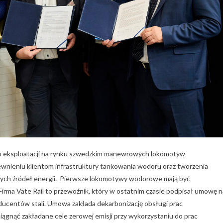
o eksploatacji na rynku szwedzkim manewrowych lokomotyw
nieniu klientom infrastruktury tankowania wodoru oraz tworzenia
ych źródeł energii. Pierwsze lokomotywy wodorowe mają być
Firma Väte Rail to przewoźnik, który w ostatnim czasie podpisał umowę n
centów stali. Umowa zakłada dekarbonizację obsługi prac
ągnąć zakładane cele zerowej emisji przy wykorzystaniu do prac