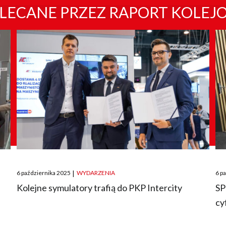
LECANE PRZEZ RAPORT KOLEJ
Posted
Pos
6 października 2025
|
WYDARZENIA
6 p
on
on
O
Kolejne symulatory trafią do PKP Intercity
SP
cy