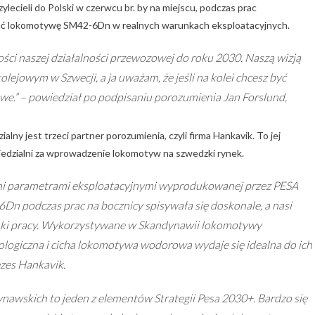
cieli do Polski w czerwcu br. by na miejscu, podczas prac
ć lokomotywę SM42-6Dn w realnych warunkach eksploatacyjnych.
ości naszej działalności przewozowej do roku 2030. Naszą wizją
lejowym w Szwecji, a ja uważam, że jeśli na kolei chcesz być
we.” – powiedział po podpisaniu porozumienia Jan Forslund,
lny jest trzeci partner porozumienia, czyli firma Hankavik. To jej
edzialni za wprowadzenie lokomotyw na szwedzki rynek.
zeni parametrami eksploatacyjnymi wyprodukowanej przez PESA
podczas prac na bocznicy spisywała się doskonale, a nasi
nki pracy. Wykorzystywane w Skandynawii lokomotywy
ologiczna i cicha lokomotywa wodorowa wydaje się idealna do ich
ezes Hankavik.
nawskich to jeden z elementów Strategii Pesa 2030+. Bardzo się