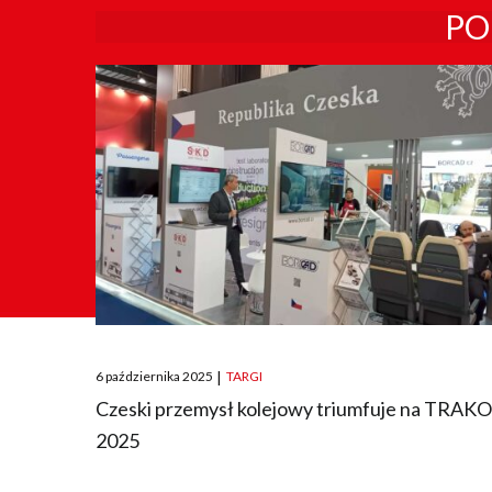
PO
Posted
6 października 2025
|
TARGI
on
Czeski przemysł kolejowy triumfuje na TRAK
2025