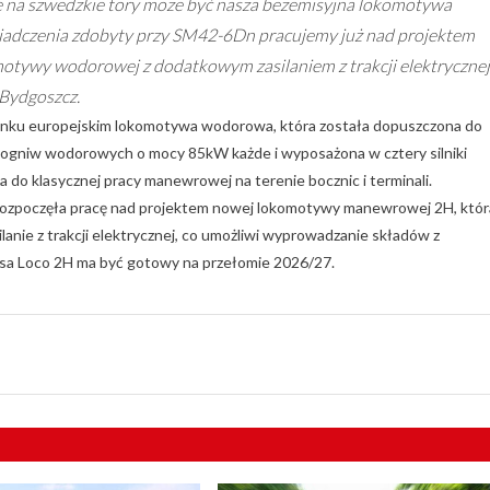
ie na szwedzkie tory może być nasza bezemisyjna lokomotywa
iadczenia zdobyty przy SM42-6Dn pracujemy już nad projektem
komotywy wodorowej z dodatkowym zasilaniem z trakcji elektrycznej
 Bydgoszcz.
nku europejskim lokomotywa wodorowa, która została dopuszczona do
wu ogniw wodorowych o mocy 85kW każde i wyposażona w cztery silniki
do klasycznej pracy manewrowej na terenie bocznic i terminali.
 rozpoczęła pracę nad projektem nowej lokomotywy manewrowej 2H, któr
nie z trakcji elektrycznej, co umożliwi wyprowadzanie składów z
esa Loco 2H ma być gotowy na przełomie 2026/27.