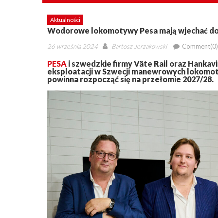
Aktualności
Wodorowe lokomotywy Pesa mają wjechać do
Posted
Author
26 września 2024
Bartosz Jerzakowski
Comment(0)
on
PESA
i szwedzkie firmy Väte Rail oraz Hankavi
eksploatacji w Szwecji manewrowych lokomot
powinna rozpocząć się na przełomie 2027/28.