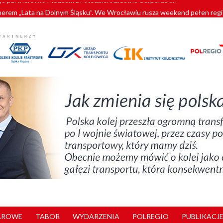
tnerem „Lata na Dolnym Śląsku”. We Wrocławiu rusza weekend pełen reg
pomorskie znów szuka dostawcy nowych EZT
ach kolejowych w północnej Wielkopolsce. Łatwiejsze dojazdy do pracy i 
y. 180 nowych pracowników drużyn pociągowych od początku roku
o partnerstwa Medcom z Mitsubishi Electric Corporation
AROWE
TABOR
WYDARZENIA
POLREGIO
PUBLIKACJE