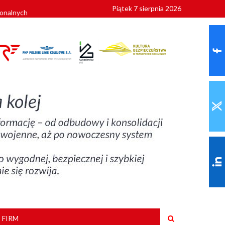
Piątek 7 sierpnia 2026
ionalnych
szkoły
 FIRM