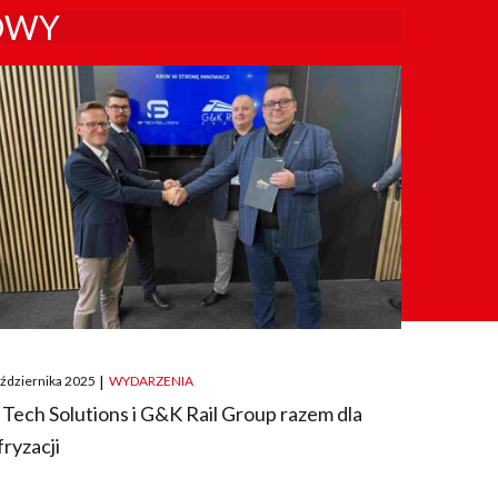
OWY
ted
aździernika 2025
|
WYDARZENIA
 Tech Solutions i G&K Rail Group razem dla
fryzacji