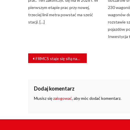
prac. Ten zakończyć się ma w 2028 r. W
obszarów śr
pierwszym etapie prac przy nowej,
230 wagonó
trzeciej linii metra powstać ma sześć
wagonów do
stacji. […]
rozstawie s
pojazdów po
Inwestycja 
NAWIGACJA
FRMCS staje się siłą napędową cyfryzacji kolei – współpraca PKP PLK i Ericsson
WPISU
Dodaj komentarz
Musisz się
zalogować
, aby móc dodać komentarz.