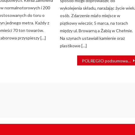
ódlądowych. Kenia zamówiła
sposób mogli doprowadzić do
w normalnotorowych i 200
wykolejenia składu, narażając życie wiel
stosowanych do toru o
osób. Zdarzenie miało miejsce w
zyn jednego metra. Każdy z
piątkowy wieczór, 5 marca, na torach
mieści 70 ton towarów.
między ul. Browarną a Żabią w Chełmie.
taborowa przyspieszy […]
Na szynach ustawiali kamienie oraz
plastikowe […]
POLREGIO podsumowało wakacje. “Miliony podróżnych”