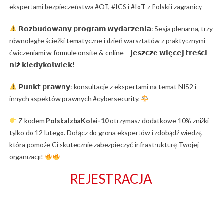
ekspertami bezpieczeństwa #OT, #ICS i #IoT z Polski i zagranicy
𝗥𝗼𝘇𝗯𝘂𝗱𝗼𝘄𝗮𝗻𝘆 𝗽𝗿𝗼𝗴𝗿𝗮𝗺 𝘄𝘆𝗱𝗮𝗿𝘇𝗲𝗻𝗶𝗮: Sesja plenarna, trzy
równoległe ścieżki tematyczne i dzień warsztatów z praktycznymi
ćwiczeniami w formule onsite & online – 𝗷𝗲𝘀𝘇𝗰𝘇𝗲 𝘄𝗶𝗲̨𝗰𝗲𝗷 𝘁𝗿𝗲𝘀́𝗰𝗶
𝗻𝗶𝘇̇ 𝗸𝗶𝗲𝗱𝘆𝗸𝗼𝗹𝘄𝗶𝗲𝗸!
𝗣𝘂𝗻𝗸𝘁 𝗽𝗿𝗮𝘄𝗻𝘆: konsultacje z ekspertami na temat NIS2 i
innych aspektów prawnych #cybersecurity.
Z kodem
PolskaIzbaKolei-10
otrzymasz dodatkowe 10% zniżki
tylko do 12 lutego. Dołącz do grona ekspertów i zdobądź wiedzę,
która pomoże Ci skutecznie zabezpieczyć infrastrukturę Twojej
organizacji!
REJESTRACJA