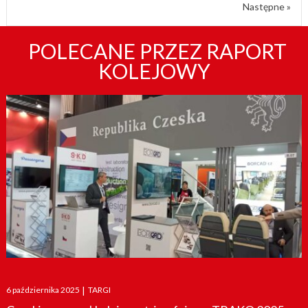
Następne »
POLECANE PRZEZ RAPORT
KOLEJOWY
Posted
6 października 2025
|
TARGI
on