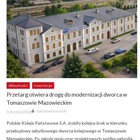
Aktualności
Inwestycje
Przetarg otwiera drogę do modernizacji dworca w
Tomaszowie Mazowieckim
Author
Posted
Radosław Karwicki
4 sierpnia 2026
on
Polskie Koleje Państwowe S.A. zrobiły kolejny krok w kierunku
przebudowy zabytkowego dworca kolejowego w Tomaszowie
Mazowieckim. Po zakończeniu prac projektowych spółka ogłosiła