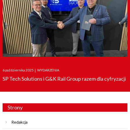
Posted
6 października 2025
|
WYDARZENIA
on
SP Tech Solutions i G&K Rail Group razem dla cyfryzacji
Strony
Redakcja