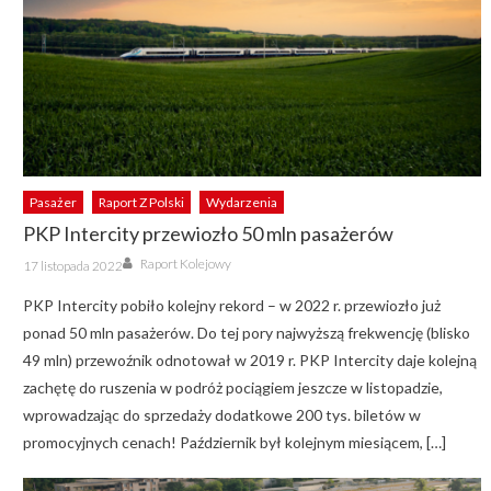
Pasażer
Raport Z Polski
Wydarzenia
PKP Intercity przewiozło 50 mln pasażerów
Author
Posted
Raport Kolejowy
17 listopada 2022
on
PKP Intercity pobiło kolejny rekord – w 2022 r. przewiozło już
ponad 50 mln pasażerów. Do tej pory najwyższą frekwencję (blisko
49 mln) przewoźnik odnotował w 2019 r. PKP Intercity daje kolejną
zachętę do ruszenia w podróż pociągiem jeszcze w listopadzie,
wprowadzając do sprzedaży dodatkowe 200 tys. biletów w
promocyjnych cenach! Październik był kolejnym miesiącem, […]