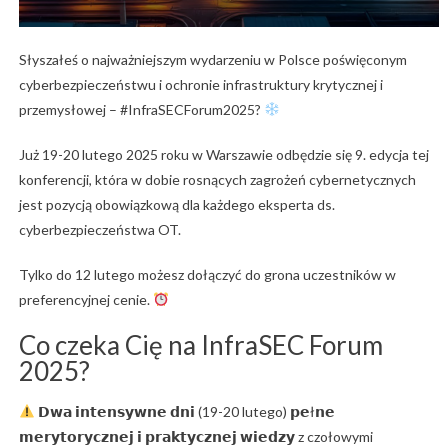
Słyszałeś o najważniejszym wydarzeniu w Polsce poświęconym
cyberbezpieczeństwu i ochronie infrastruktury krytycznej i
przemysłowej – #InfraSECForum2025?
Już 19-20 lutego 2025 roku w Warszawie odbędzie się 9. edycja tej
konferencji, która w dobie rosnących zagrożeń cybernetycznych
jest pozycją obowiązkową dla każdego eksperta ds.
cyberbezpieczeństwa OT.
Tylko do 12 lutego możesz dołączyć do grona uczestników w
preferencyjnej cenie.
Co czeka Cię na InfraSEC Forum
2025?
𝗗𝘄𝗮 𝗶𝗻𝘁𝗲𝗻𝘀𝘆𝘄𝗻𝗲 𝗱𝗻𝗶 (19-20 lutego) 𝗽𝗲ł𝗻𝗲
𝗺𝗲𝗿𝘆𝘁𝗼𝗿𝘆𝗰𝘇𝗻𝗲𝗷 𝗶 𝗽𝗿𝗮𝗸𝘁𝘆𝗰𝘇𝗻𝗲𝗷 𝘄𝗶𝗲𝗱𝘇𝘆 z czołowymi