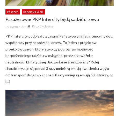
Pasażer
Raport Z Polski
Pasażerowie PKP Intercity będą sadzić drzewa
Author
Posted
Raport Kolejowy
29 stycznia 2021
on
PKP Intercity podpisało z Lasami Państwowymi list intencyjny dot.
współpracy przy nasadzaniu drzew. To jeden z projektów
proekologicznych, który stworzy podróżnym możliwość
bezpośredniego udziału w osiąganiu przez przewoźnika
neutralności klimatycznej. Jak zostanie zrealizowany? Kolej
charakteryzuje się ponad 3 razy mniejszą emisją dwutlenku węgla
niż transport drogowy i ponad 8 razy mniejszą emisją niż lotniczy, co
[…]