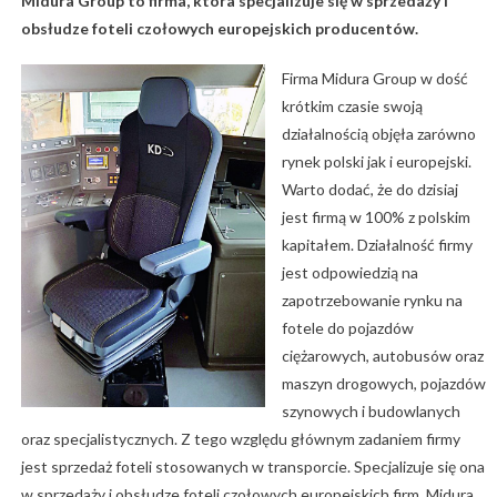
Midura Group to firma, która specjalizuje się w sprzedaży i
obsłudze foteli czołowych europejskich producentów.
Firma Midura Group w dość
krótkim czasie swoją
działalnością objęła zarówno
rynek polski jak i europejski.
Warto dodać, że do dzisiaj
jest firmą w 100% z polskim
kapitałem. Działalność firmy
jest odpowiedzią na
zapotrzebowanie rynku na
fotele do pojazdów
ciężarowych, autobusów oraz
maszyn drogowych, pojazdów
szynowych i budowlanych
oraz specjalistycznych. Z tego względu głównym zadaniem firmy
jest sprzedaż foteli stosowanych w transporcie. Specjalizuje się ona
w sprzedaży i obsłudze foteli czołowych europejskich firm. Midura