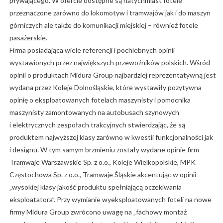
pływającego. W ofercie dostępne są natychmiast fotele
przeznaczone zarówno do lokomotyw i tramwajów jak i do maszyn
górniczych ale także do komunikacji miejskiej – również fotele
pasażerskie.
Firma posiadająca wiele referencji i pochlebnych opinii
wystawionych przez największych przewoźników polskich. Wśród
opinii o produktach Midura Group najbardziej reprezentatywną jest
wydana przez Koleje Dolnośląskie, które wystawiły pozytywna
opinię o eksploatowanych fotelach maszynisty i pomocnika
maszynisty zamontowanych na autobusach szynowych
i elektrycznych zespołach trakcyjnych stwierdzając, że są
produktem najwyższej klasy zarówno w kwestii funkcjonalności jak
i designu. W tym samym brzmieniu zostały wydane opinie firm
Tramwaje Warszawskie Sp. z o.o., Koleje Wielkopolskie, MPK
Częstochowa Sp. z o.o., Tramwaje Śląskie akcentując w opinii
„wysokiej klasy jakość produktu spełniającą oczekiwania
eksploatatora”. Przy wymianie wyeksploatowanych foteli na nowe
firmy Midura Group zwrócono uwagę na „fachowy montaż