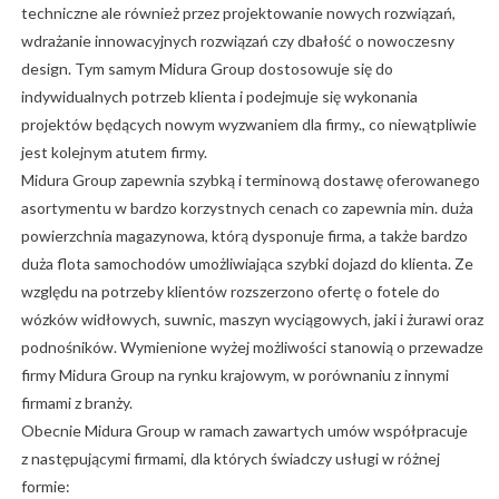
techniczne ale również przez projektowanie nowych rozwiązań,
wdrażanie innowacyjnych rozwiązań czy dbałość o nowoczesny
design. Tym samym Midura Group dostosowuje się do
indywidualnych potrzeb klienta i podejmuje się wykonania
projektów będących nowym wyzwaniem dla firmy., co niewątpliwie
jest kolejnym atutem firmy.
Midura Group zapewnia szybką i terminową dostawę oferowanego
asortymentu w bardzo korzystnych cenach co zapewnia min. duża
powierzchnia magazynowa, którą dysponuje firma, a także bardzo
duża flota samochodów umożliwiająca szybki dojazd do klienta. Ze
względu na potrzeby klientów rozszerzono ofertę o fotele do
wózków widłowych, suwnic, maszyn wyciągowych, jaki i żurawi oraz
podnośników. Wymienione wyżej możliwości stanowią o przewadze
firmy Midura Group na rynku krajowym, w porównaniu z innymi
firmami z branży.
Obecnie Midura Group w ramach zawartych umów współpracuje
z następującymi firmami, dla których świadczy usługi w różnej
formie: