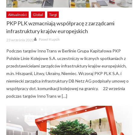
Aktualności
Global
Targi
PKP PLK wzmacniają współpracę z zarządcami
infrastruktury krajów europejskich
Author
Posted
Paweł Kupsik
23 września 2022
on
Podczas targów InnoTrans w Berlinie Grupa Kapitałowa PKP
Polskie Linie Kolejowe S.A. uczestniczy w licznych spotkaniach z
przedstawicielami zarządców infrastruktury krajów europejskich,
m.in. Hiszpanii, Litwy, Ukrainy, Niemiec. Wczoraj PKP PLK S.A. i
niemiecki zarządca infrastruktury DB Netz AG podpisały umowę o
współpracy dot. komunikacji kolejowej na granicy. 22 września
podczas targów InnoTrans w […]