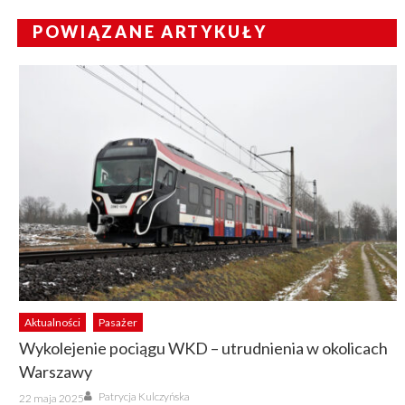
POWIĄZANE ARTYKUŁY
Aktualności
Pasażer
Wykolejenie pociągu WKD – utrudnienia w okolicach
Warszawy
Author
Posted
Patrycja Kulczyńska
22 maja 2025
on