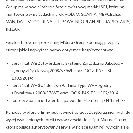
Group ma w swojej ofercie fotele światowej marki: ISRI, które są
montowane w pojazdach marek VOLVO, SCANIA, MERCEDES,
MAN, DAF, IVECO, RENAULT, BOVA, NEOPLAN, SETRA, SOLARIS,
IRIZAR.
Fotele oferowane przez firmę Midura Group spełniają przepisy
europejskie i najwyższe normy dotyczące bezpieczeństwa:
certyfikat WE Zatwierdzenia Systemu Zarzadzania Jakością –
zgodny z Dyrektywą 2008/57/WE oraz LOC & PAS TSI
1302/2014;
certyfikat WE Świadectwo Badania Typu WE – zgodny
z Dyrektywą 2008/57/WE oraz LOC & PAS TSI 1302/2014;
raporty z badań potwierdzające zgodność z normą EN 45545-2.
Ponadto w ofercie firmy jest również sprzedaż części zamiennych do
wyżej wymienionych foteli ( www.czescidofoteli.pl). Midura Group,
która posiada autoryzowany serwis w Polsce (Damiro), wyróżnia się