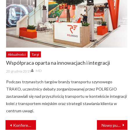
Aktualności
Targi
Współpraca oparta na innowacjach i integracji
Author
Posted
MD
20 grudnia 2019
on
Podczas trzynastych targów branży transportu szynowego
TRAKO, uczestnicy debaty zorganizowanej przez POLREGIO
zastanawiali się nad przyszłością transportu w kontekście integracji
kolei z transportem miejskim oraz strategii stawiania klienta w
centrum uwagi.
NAWIGACJA
Konferencja Modernizacja taboru szynowego – zakup i utrzymanie
Nowy punkt obsługi pociągów
WPISU