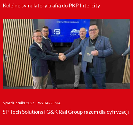
Kolejne symulatory trafią do PKP Intercity
Posted
6 października 2025
|
WYDARZENIA
on
SP Tech Solutions i G&K Rail Group razem dla cyfryzacji