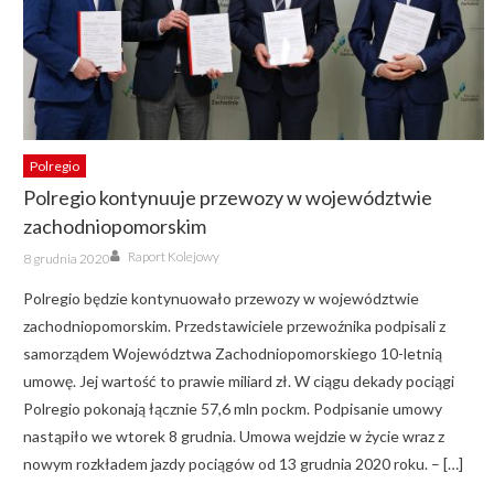
Polregio
Polregio kontynuuje przewozy w województwie
zachodniopomorskim
Author
Posted
Raport Kolejowy
8 grudnia 2020
on
Polregio będzie kontynuowało przewozy w województwie
zachodniopomorskim. Przedstawiciele przewoźnika podpisali z
samorządem Województwa Zachodniopomorskiego 10-letnią
umowę. Jej wartość to prawie miliard zł. W ciągu dekady pociągi
Polregio pokonają łącznie 57,6 mln pockm. Podpisanie umowy
nastąpiło we wtorek 8 grudnia. Umowa wejdzie w życie wraz z
nowym rozkładem jazdy pociągów od 13 grudnia 2020 roku. – […]