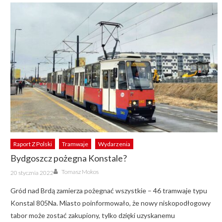
Raport Z Polski
Tramwaje
Wydarzenia
Bydgoszcz pożegna Konstale?
Author
Posted
Tomasz Mokos
20 stycznia 2022
on
Gród nad Brdą zamierza pożegnać wszystkie – 46 tramwaje typu
Konstal 805Na. Miasto poinformowało, że nowy niskopodłogowy
tabor może zostać zakupiony, tylko dzięki uzyskanemu