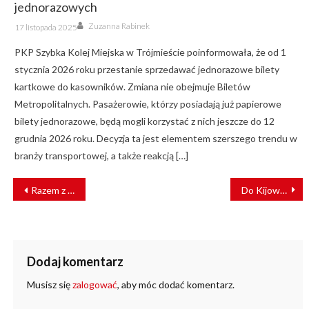
jednorazowych
Author
Posted
Zuzanna Rabinek
17 listopada 2025
on
PKP Szybka Kolej Miejska w Trójmieście poinformowała, że od 1
stycznia 2026 roku przestanie sprzedawać jednorazowe bilety
kartkowe do kasowników. Zmiana nie obejmuje Biletów
Metropolitalnych. Pasażerowie, którzy posiadają już papierowe
bilety jednorazowe, będą mogli korzystać z nich jeszcze do 12
grudnia 2026 roku. Decyzja ta jest elementem szerszego trendu w
branży transportowej, a także reakcją […]
NAWIGACJA
Razem z UTK stwórz II edycję “Małego słownika żargonu kolejowego”
Do Kijowa dotarł 9. pociąg kontenerowy z Chin
WPISU
Dodaj komentarz
Musisz się
zalogować
, aby móc dodać komentarz.