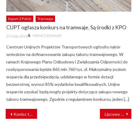
Raport Z Polski
Tramwaje
CUPT ogłasza konkurs na tramwaje. Są środki z KPO
Author
Posted
Michał Ciechowski
23 maja 2024
on
Centrum Unijnych Projektów Transportowych ogłosiło nabór
wniosków na dofinansowanie zakupu taboru tramwajowego. W
ramach Krajowego Planu Odbudowy i Zwiększania Odporności do
rozdysponowania będzie 865 mln 760 tys. zł. Maksymalny poziom
wsparcia dla przedsięwzięcia, udzielanego w formie dotacji
bezzwrotnej, wynosi 85% wydatków kwalifikowalnych. Unijne
wsparcie uzyskać będą mogły projekty dotyczące zakupu nowego
taboru tramwajowego. Zgodnie z regulaminem konkursu, jeden […]
NAWIGACJA
Koniec terminala intermodalnego w Emilianowie?
Lipcowy rekord – do pociągów wsiadło 35 mln pasażerów
WPISU