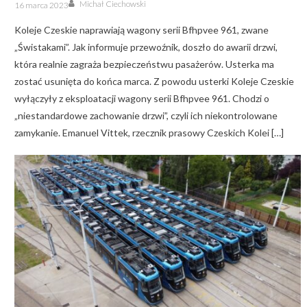
Author
Posted
Michał Ciechowski
16 marca 2023
on
Koleje Czeskie naprawiają wagony serii Bfhpvee 961, zwane
„Świstakami”. Jak informuje przewoźnik, doszło do awarii drzwi,
która realnie zagraża bezpieczeństwu pasażerów. Usterka ma
zostać usunięta do końca marca. Z powodu usterki Koleje Czeskie
wyłączyły z eksploatacji wagony serii Bfhpvee 961. Chodzi o
„niestandardowe zachowanie drzwi”, czyli ich niekontrolowane
zamykanie. Emanuel Vittek, rzecznik prasowy Czeskich Kolei […]