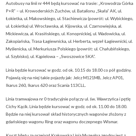
Autobusy na linii nr 444 będą kursować na trasie: „Krowodrza Górka
P+R” – ul. Krowoderskich Zuchów, ul. Batalionu „Skała” AK, ul.
Łokietka, ul. Makowskiego, ul. Stachiewicza (powrót: ul. Wybickiego,
ul. Łokietka) ul. Wrocławska, al. Kijowska, ul. Czarnowiejska, al.
Mickiewicza, al. Krasińskiego, ul. Konopnickiej, ul. Wadowicka, ul.
Zakopiańska, Trasa Łagiewnicka, ul. Herberta, węzeł Łagiewnicki, ul.
Myślenicka, ul. Merkuriusza Polskiego (powrót: ul. Chałubińskiego,
ul. Szybisko), ul. Kąpielowa – „Swoszowice SKA”.
Linia będzie kursować w godz. od ok. 10.15 do 18.00 co pół godziny.
Pojawią się na niej takie pojazdy jak: Jelcz M121MB, Jelcz AP01,
Ikarus 260, Ikarus 620 oraz Scania 113CLL.
Linia tramwajowa nr 0 tradycyjnie połączy ul. św. Wawrzyńca i pętlę
Cichy Kącik. Linia będzie kursować w godz. od ok. 11.00 do 18.00.
Będzie na niej kursował skład historycznych wagonów złożony z
gdańskiego wagonu Ring oraz wagonu doczepnego Wismar.
Koszt biletu za przejazd Krakowską Linią Muzealną zgodny jest z