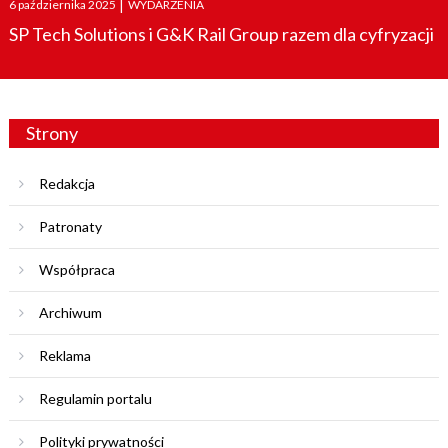
6 października 2025
|
WYDARZENIA
on
SP Tech Solutions i G&K Rail Group razem dla cyfryzacji
Strony
Redakcja
Patronaty
Współpraca
Archiwum
Reklama
Regulamin portalu
Polityki prywatności