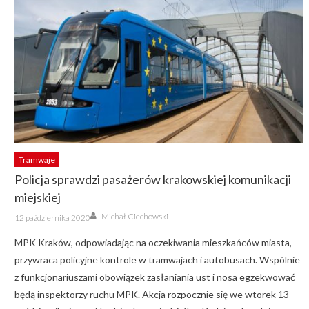
Tramwaje
Policja sprawdzi pasażerów krakowskiej komunikacji
miejskiej
Author
Posted
Michał Ciechowski
12 października 2020
on
MPK Kraków, odpowiadając na oczekiwania mieszkańców miasta,
przywraca policyjne kontrole w tramwajach i autobusach. Wspólnie
z funkcjonariuszami obowiązek zasłaniania ust i nosa egzekwować
będą inspektorzy ruchu MPK. Akcja rozpocznie się we wtorek 13