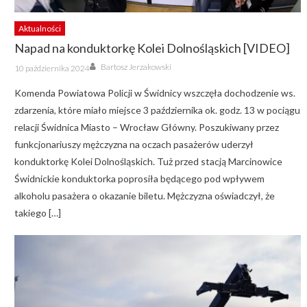
Aktualności
Napad na konduktorkę Kolei Dolnośląskich [VIDEO]
Author
Posted
Bartosz Jerzakowski
10 października 2024
on
Komenda Powiatowa Policji w Świdnicy wszczęła dochodzenie ws.
zdarzenia, które miało miejsce 3 października ok. godz. 13 w pociągu
relacji Świdnica Miasto – Wrocław Główny. Poszukiwany przez
funkcjonariuszy mężczyzna na oczach pasażerów uderzył
konduktorkę Kolei Dolnośląskich. Tuż przed stacją Marcinowice
Świdnickie konduktorka poprosiła będącego pod wpływem
alkoholu pasażera o okazanie biletu. Mężczyzna oświadczył, że
takiego […]