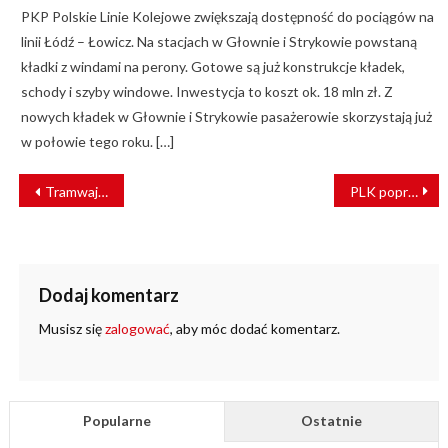
PKP Polskie Linie Kolejowe zwiększają dostępność do pociągów na
linii Łódź – Łowicz. Na stacjach w Głownie i Strykowie powstaną
kładki z windami na perony. Gotowe są już konstrukcje kładek,
schody i szyby windowe. Inwestycja to koszt ok. 18 mln zł. Z
nowych kładek w Głownie i Strykowie pasażerowie skorzystają już
w połowie tego roku. […]
NAWIGACJA
Tramwaj na Gocław coraz bliżej. Radni zwiększyli finansowanie
PLK poprawi przepustowość na trasie Warszawa – Kraków
WPISU
Dodaj komentarz
Musisz się
zalogować
, aby móc dodać komentarz.
Popularne
Ostatnie