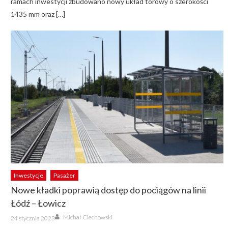
ramach inwestycji zbudowano nowy układ torowy o szerokości
1435 mm oraz […]
Inwestycje
Pasażer
Nowe kładki poprawią dostęp do pociągów na linii
Łódź – Łowicz
Author
Posted
Michał Ciechowski
24 stycznia 2023
on