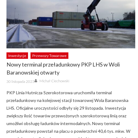
Inwestycje
Przewozy Towarowe
Nowy terminal przeładunkowy PKP LHS w Woli
Baranowskiej otwarty
Author
Posted
Michał Ciechowski
30 listopada 2023
on
PKP Linia Hutnicza Szerokotorowa uruchomiła terminal
przeładunkowy na kolejowej stacji towarowej Wola Baranowska
LHS. Oficjalne uroczystości odbyły się 29 listopada. Inwestycja
zwiększy ilość towarów przewożonych szerokotorową linią oraz
umożliwi obsługę ładunków intermodalnych. Nowy terminal
przeładunkowy powstał na placu o powierzchni 40,6 tys. mkw. W