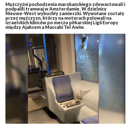
Mężczyźni pochodzenia marokańskiego zdewastowali i
podpalili tramwaj w Amsterdamie. W dzielnicy
Nieuwe-West wybuchły zamieszki. Wywołane zostały
przez mężczyzn, którzy na motorach polowali na
izraelskich kibiców po meczu piłkarskiej Ligii Europy
między Ajaksem a Maccabi Tel Awiw.