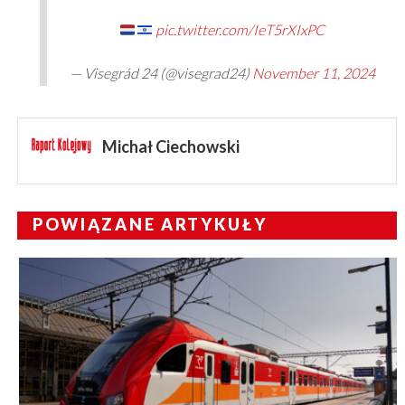
pic.twitter.com/IeT5rXIxPC
— Visegrád 24 (@visegrad24)
November 11, 2024
Michał Ciechowski
POWIĄZANE ARTYKUŁY