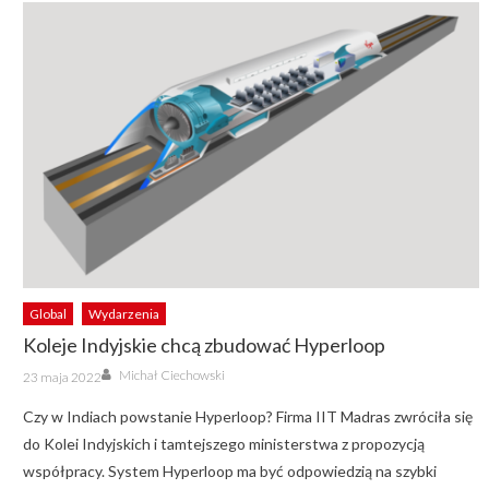
Global
Wydarzenia
Koleje Indyjskie chcą zbudować Hyperloop
Author
Posted
Michał Ciechowski
23 maja 2022
on
Czy w Indiach powstanie Hyperloop? Firma IIT Madras zwróciła się
do Kolei Indyjskich i tamtejszego ministerstwa z propozycją
współpracy. System Hyperloop ma być odpowiedzią na szybki