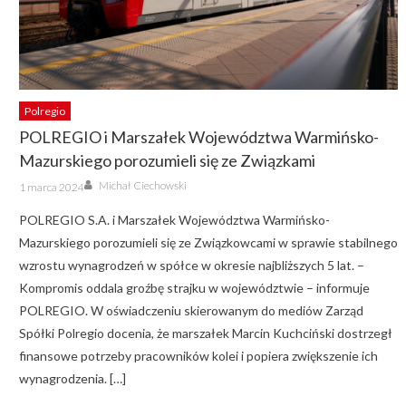
Polregio
POLREGIO i Marszałek Województwa Warmińsko-
Mazurskiego porozumieli się ze Związkami
Author
Posted
Michał Ciechowski
1 marca 2024
on
POLREGIO S.A. i Marszałek Województwa Warmińsko-
Mazurskiego porozumieli się ze Związkowcami w sprawie stabilnego
wzrostu wynagrodzeń w spółce w okresie najbliższych 5 lat. –
Kompromis oddala groźbę strajku w województwie – informuje
POLREGIO. W oświadczeniu skierowanym do mediów Zarząd
Spółki Polregio docenia, że marszałek Marcin Kuchciński dostrzegł
finansowe potrzeby pracowników kolei i popiera zwiększenie ich
wynagrodzenia. […]