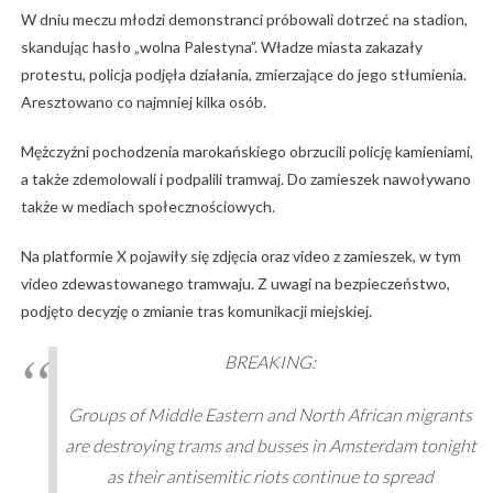
W dniu meczu młodzi demonstranci próbowali dotrzeć na stadion,
skandując hasło „wolna Palestyna”. Władze miasta zakazały
protestu, policja podjęła działania, zmierzające do jego stłumienia.
Aresztowano co najmniej kilka osób.
Mężczyźni pochodzenia marokańskiego obrzucili policję kamieniami,
a także zdemolowali i podpalili tramwaj. Do zamieszek nawoływano
także w mediach społecznościowych.
Na platformie X pojawiły się zdjęcia oraz video z zamieszek, w tym
video zdewastowanego tramwaju. Z uwagi na bezpieczeństwo,
podjęto decyzję o zmianie tras komunikacji miejskiej.
BREAKING:
Groups of Middle Eastern and North African migrants
are destroying trams and busses in Amsterdam tonight
as their antisemitic riots continue to spread