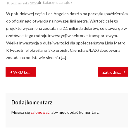
Author
Posted
Katarzyna Jarząbek
18 października 2022
on
W południowej części Los Angeles doszło na początku października
do oficjalnego otwarcia najnowszej linii metra. Wartość całego
projektu wyceniona została na 2,1 miliarda dolarów, co stawia go w
czołówce tego rodzaju inwestycji w sektorze transportowym.
Wielka inwestycja o dużej wartości dla społeczeństwa Linia Metro
K (wcześniej określana jako projekt Crenshaw/LAX) zbudowana
została na podstawie siedmiu […]
NAWIGACJA
WKD kupuje pojazd sieciowy. Umowa podpisana
Zatrudnienie w PKP PLK. “Mniej niż w roku 2022”
WPISU
Dodaj komentarz
Musisz się
zalogować
, aby móc dodać komentarz.