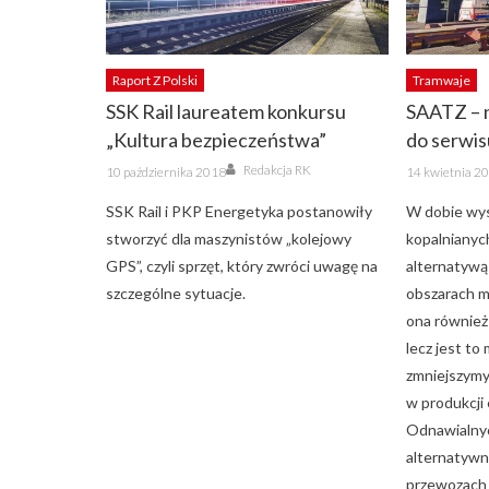
Raport Z Polski
Tramwaje
SSK Rail laureatem konkursu
SAATZ – 
„Kultura bezpieczeństwa”
do serwi
Author
Posted
Posted
Redakcja RK
10 października 2018
14 kwietnia 2
on
on
SSK Rail i PKP Energetyka postanowiły
W dobie wys
stworzyć dla maszynistów „kolejowy
kopalnianyc
GPS”, czyli sprzęt, który zwróci uwagę na
alternatywą
szczególne sytuacje.
obszarach m
ona również 
lecz jest to
zmniejszymy
w produkcji 
Odnawialnyc
alternatywn
przewozach