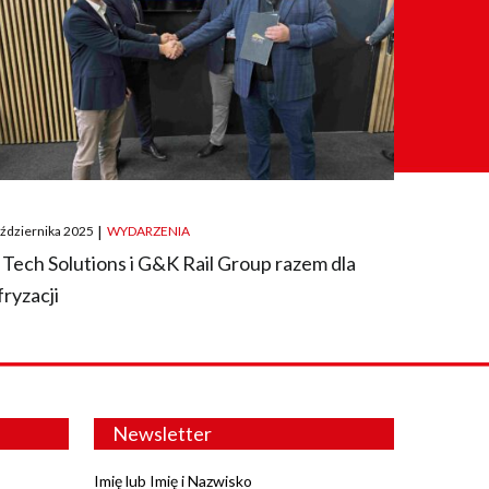
ted
aździernika 2025
|
WYDARZENIA
 Tech Solutions i G&K Rail Group razem dla
fryzacji
Newsletter
Imię lub Imię i Nazwisko