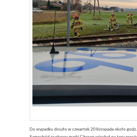
Do wypadku doszło w czwartek 20 listopada około godz.
Samochód osobowy marki Citroen wjechał na tory prosto