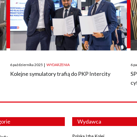
Posted
Pos
6 października 2025
|
WYDARZENIA
6 p
on
on
O
Kolejne symulatory trafią do PKP Intercity
SP
cy
orie
Wydawca
Polska Izba Kolei
iady