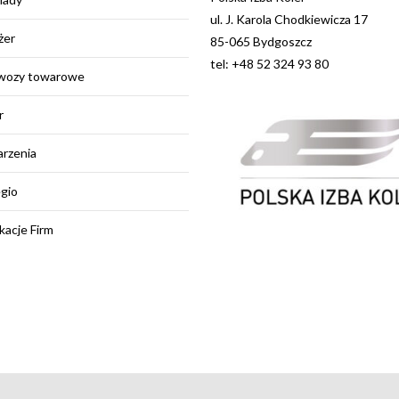
ul. J. Karola Chodkiewicza 17
żer
85-065 Bydgoszcz
tel: +48 52 324 93 80
wozy towarowe
r
rzenia
egio
kacje Firm