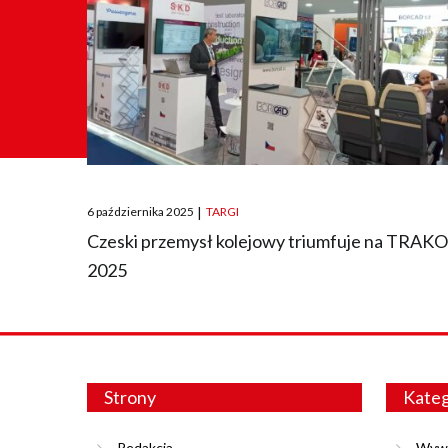
Posted
6 października 2025
|
TARGI
on
Czeski przemysł kolejowy triumfuje na TRAK
2025
Strony
Kateg
Redakcja
Wyw