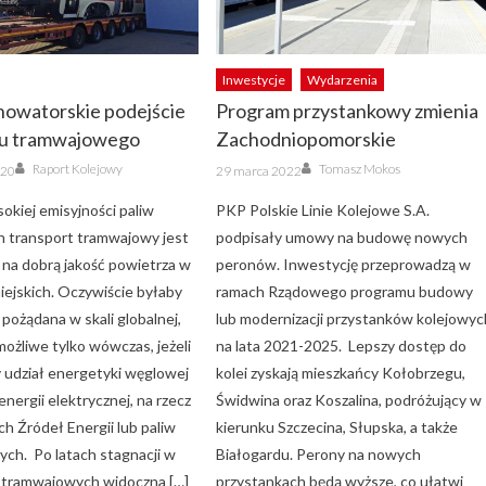
Inwestycje
Wydarzenia
nowatorskie podejście
Program przystankowy zmienia
su tramwajowego
Zachodniopomorskie
Author
Author
Posted
Raport Kolejowy
Tomasz Mokos
020
29 marca 2022
on
okiej emisyjności paliw
PKP Polskie Linie Kolejowe S.A.
h transport tramwajowy jest
podpisały umowy na budowę nowych
 na dobrą jakość powietrza w
peronów. Inwestycję przeprowadzą w
iejskich. Oczywiście byłaby
ramach Rządowego programu budowy
pożądana w skali globalnej,
lub modernizacji przystanków kolejowyc
 możliwe tylko wówczas, jeżeli
na lata 2021-2025. Lepszy dostęp do
 udział energetyki węglowej
kolei zyskają mieszkańcy Kołobrzegu,
energii elektrycznej, na rzecz
Świdwina oraz Koszalina, podróżujący w
h Źródeł Energii lub paliw
kierunku Szczecina, Słupska, a także
ych. Po latach stagnacji w
Białogardu. Perony na nowych
 tramwajowych widoczna […]
przystankach będą wyższe, co ułatwi