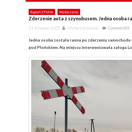
Raport Z Polski
Wydarzenia
Zderzenie auta z szynobusem. Jedna osoba r
Posted
Author
21 listopada 2025
Michał Ciechowski
Comment(0)
on
Jedna osoba została ranna po zderzeniu samochodu
pod Płońskiem. Na miejscu interweniowała załoga 