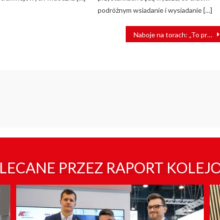
podróżnym wsiadanie i wysiadanie […]
Naboje na torach: „To prowokacja i próba sprawdzenia reakcji służb”
LECANE PRZEZ RAPORT KOLEJ