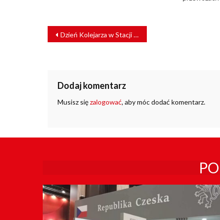
NAWIGACJA
Dzień Kolejarza w Stacji Muzeum
WPISU
Dodaj komentarz
Musisz się
zalogować
, aby móc dodać komentarz.
PO