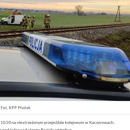
Fot. KPP Płońsk
 10.50 na niestrzeżonym przejeździe kolejowym w Kaczorowach.
 pod jadący od strony Raciąża szynobus.