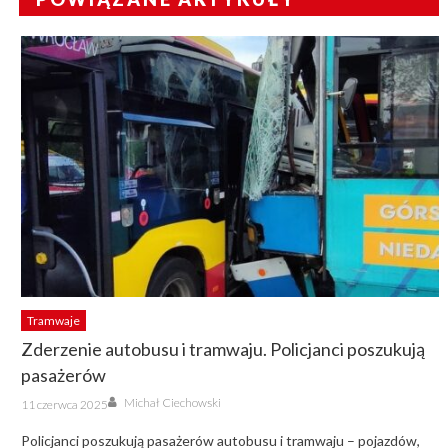
Tramwaje
Zderzenie autobusu i tramwaju. Policjanci poszukują
pasażerów
Author
Posted
Michał Ciechowski
11 czerwca 2025
on
Policjanci poszukują pasażerów autobusu i tramwaju – pojazdów,