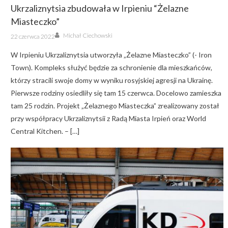
Ukrzaliznytsia zbudowała w Irpieniu “Żelazne
Miasteczko”
Author
Posted
Michał Ciechowski
22 czerwca 2022
on
W Irpieniu Ukrzaliznytsia utworzyła „Żelazne Miasteczko” (- Iron
Town). Kompleks służyć będzie za schronienie dla mieszkańców,
którzy stracili swoje domy w wyniku rosyjskiej agresji na Ukrainę.
Pierwsze rodziny osiedliły się tam 15 czerwca. Docelowo zamieszka
tam 25 rodzin. Projekt „Żelaznego Miasteczka” zrealizowany został
przy współpracy Ukrzaliznytsii z Radą Miasta Irpień oraz World
Central Kitchen. – […]