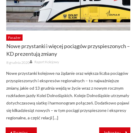
Pasażer
Nowe przystanki i więcej pociągów przyspieszonych –
KD prezentują zmiany
Author
Posted
Raport Kolejowy
8 grudnia 2020
on
Nowe przystanki kolejowe na żądanie oraz większa liczba pociągów
przyspieszonych i ekspresów regionalnych – to najważniejsze
zmiany, jakie od 13 grudnia wejdą w życie wraz z nowym rocznym
rozkładem jazdy Kolei Dolnośląskich. Koleje Dolnośląskie utrzymały
dotychczasową siatkę i harmonogram połączeń. Dodatkowo pojawi
się kilkadziesiąt nowych – w tym pociągi przyspieszone i ekspresy
regionalne, a część relacji […]
NAWIGACJA
Bezpieczeństwo kolei w kryzysie: Wnioski z raportu NIK
Infrastruktura Szybkiego Reagowania. Drony w służbie kolei