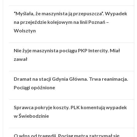
“Myślała, że maszynista ją przepuszcza”. Wypadek
na przejeździe kolejowym na linii Poznań –
Wolsztyn
Nie żyje maszynista pociągu PKP Intercity. Miał
zawał
Dramat na stacji Gdynia Główna. Trwa reanimacja.
Pociągi opóźnione
Sprawca pokryje koszty. PLK komentują wypadek
w Świebodzinie
O włos od tragedii. Pociąg metra zatrzymał się