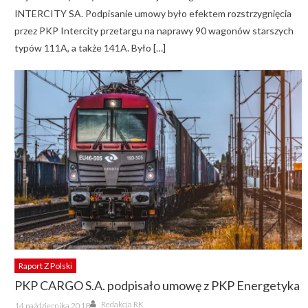
INTERCITY SA. Podpisanie umowy było efektem rozstrzygnięcia
przez PKP Intercity przetargu na naprawy 90 wagonów starszych
typów 111A, a także 141A. Było […]
Raport Z Polski
PKP CARGO S.A. podpisało umowę z PKP Energetyka
Author
Posted
Redakcja RK
14 października 2018