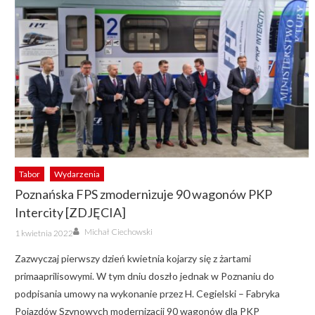
Tabor
Wydarzenia
Poznańska FPS zmodernizuje 90 wagonów PKP
Intercity [ZDJĘCIA]
Author
Posted
Michał Ciechowski
1 kwietnia 2022
on
Zazwyczaj pierwszy dzień kwietnia kojarzy się z żartami
primaaprilisowymi. W tym dniu doszło jednak w Poznaniu do
podpisania umowy na wykonanie przez H. Cegielski – Fabryka
Pojazdów Szynowych modernizacji 90 wagonów dla PKP