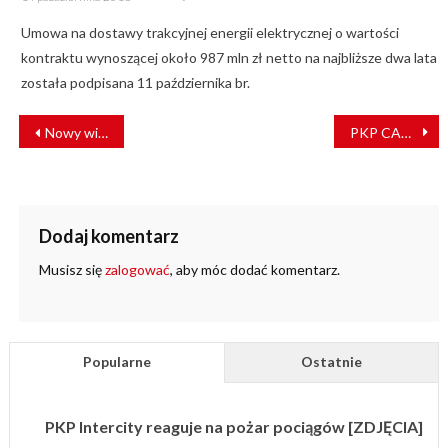
on
Umowa na dostawy trakcyjnej energii elektrycznej o wartości
kontraktu wynoszącej około 987 mln zł netto na najbliższe dwa lata
została podpisana 11 października br.
NAWIGACJA
Nowy wiadukt usprawni system komunikacji drogowej w Warce
PKP CARGO CONNECT uruchomiło regularne połączenie intermodalne Poznań Duisburg
WPISU
Dodaj komentarz
Musisz się
zalogować
, aby móc dodać komentarz.
Popularne
Ostatnie
PKP Intercity reaguje na pożar pociągów [ZDJĘCIA]