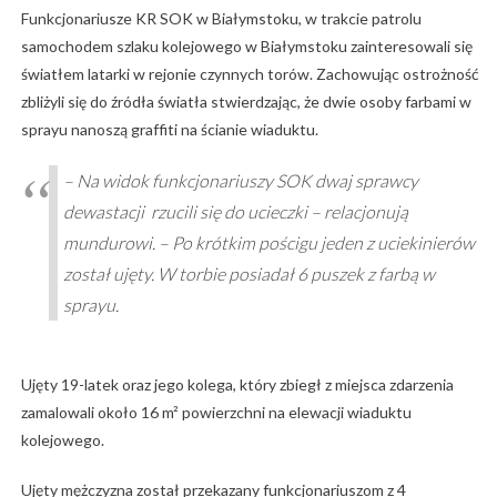
Funkcjonariusze KR SOK w Białymstoku, w trakcie patrolu
samochodem szlaku kolejowego w Białymstoku zainteresowali się
światłem latarki w rejonie czynnych torów. Zachowując ostrożność
zbliżyli się do źródła światła stwierdzając, że dwie osoby farbami w
sprayu nanoszą graffiti na ścianie wiaduktu.
– Na widok funkcjonariuszy SOK dwaj sprawcy
dewastacji rzucili się do ucieczki – relacjonują
mundurowi. – Po krótkim pościgu jeden z uciekinierów
został ujęty. W torbie posiadał 6 puszek z farbą w
sprayu.
Ujęty 19-latek oraz jego kolega, który zbiegł z miejsca zdarzenia
zamalowali około 16 m² powierzchni na elewacji wiaduktu
kolejowego.
Ujęty mężczyzna został przekazany funkcjonariuszom z 4