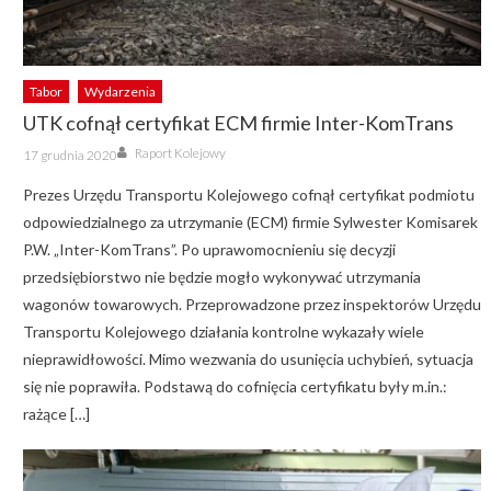
Tabor
Wydarzenia
UTK cofnął certyfikat ECM firmie Inter-KomTrans
Author
Posted
Raport Kolejowy
17 grudnia 2020
on
Prezes Urzędu Transportu Kolejowego cofnął certyfikat podmiotu
odpowiedzialnego za utrzymanie (ECM) firmie Sylwester Komisarek
P.W. „Inter-KomTrans”. Po uprawomocnieniu się decyzji
przedsiębiorstwo nie będzie mogło wykonywać utrzymania
wagonów towarowych. Przeprowadzone przez inspektorów Urzędu
Transportu Kolejowego działania kontrolne wykazały wiele
nieprawidłowości. Mimo wezwania do usunięcia uchybień, sytuacja
się nie poprawiła. Podstawą do cofnięcia certyfikatu były m.in.:
rażące […]