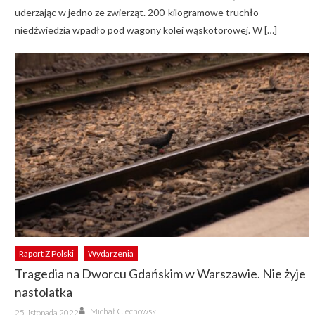
uderzając w jedno ze zwierząt. 200-kilogramowe truchło
niedźwiedzia wpadło pod wagony kolei wąskotorowej. W […]
Raport Z Polski
Wydarzenia
Tragedia na Dworcu Gdańskim w Warszawie. Nie żyje
nastolatka
Author
Posted
Michał Ciechowski
25 listopada 2022