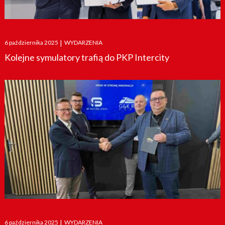
Posted
6 października 2025
|
WYDARZENIA
on
Kolejne symulatory trafią do PKP Intercity
Posted
6 października 2025
|
WYDARZENIA