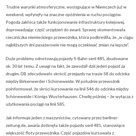
Trudne warunki atmosferyczne, występujące w Niemczech już w
weekend, wpłynęły na znaczne opóźnienia w ruchu pociągów.
Pogoda zakłóca także funkcjonowanie infrastruktury kolejowej,
doprowadzając część urządzeń do awarii. Sprawę skomentowała
rzeczniczka niemieckiego przewoźnika, która podkreśliła, że „w ciągu
najbliższych dni pasażerowie nie mogą oczekiwać zmian na lepsze”.
Duże problemy odnotowują pojazdy S-Bahn serii 485, zbudowane
ok. 30 lat temu. Z uwagi na fakt, że zawodził dziś jeden pojazd za
drugim, DB zdecydowało skrócić przejazdy na trasie S8 do odcinka
między Birkenwerder i Schöneweide. W południe przewoźnik
poinformował, że skróci kursowanie na linii S46 do odcinka między
Schöneweide i Königs Wusterhausen. Chwilę później – że wyłącza z
użytkowania pociągi na linii S85.
Jak informuje jeden z maszynistów, cytowany przez berliner-
zeitung.de, awaria dotknęła także pojazdy serii 481, stanowiące
większość floty przewoźnika. Część pojazdów kursowała z