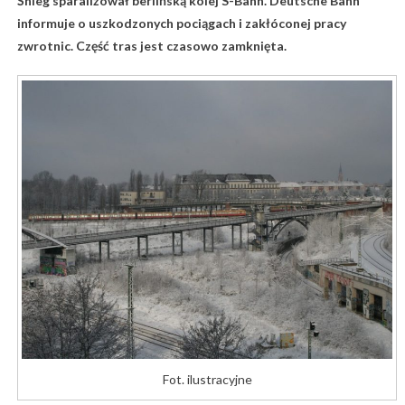
Śnieg sparaliżował berlińską kolej S-Bahn. Deutsche Bahn
informuje o uszkodzonych pociągach i zakłóconej pracy
zwrotnic. Część tras jest czasowo zamknięta.
Fot. ilustracyjne