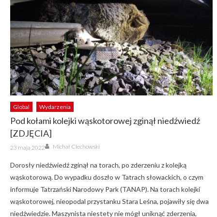
Global
Wydarzenia
Pod kołami kolejki wąskotorowej zginął niedźwiedź
[ZDJĘCIA]
Author
Posted
Michał Ciechowski
23 maja 2022
on
Dorosły niedźwiedź zginął na torach, po zderzeniu z kolejką
wąskotorową. Do wypadku doszło w Tatrach słowackich, o czym
informuje Tatrzański Narodowy Park (TANAP). Na torach kolejki
wąskotorowej, nieopodal przystanku Stara Leśna, pojawiły się dwa
niedźwiedzie. Maszynista niestety nie mógł uniknąć zderzenia,