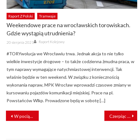
Raport Z Polski
Tramwaje
Weekendowe prace na wrocławskich torowiskach.
Gdzie wystąpią utrudnienia?
Author
Posted
Raport Kolejowy
20 sierpnia 2021
on
#TORYwolucja we Wrocławiu trwa. Jednak akcja to nie tylko
wielkie inwestycje drogowe – to także codzienna żmudna praca, w
tym naprawy wymagające natychmiastowej interwencji. Tak
właśnie będzie w ten weekend. W związku z koniecznością
wykonania napraw, MPK Wrocław wprowadzi czasowe zmiany w
kursowaniu pojazdów komunikacji miejskiej. Prace na pl.
Powstańców Wlkp. Prowadzone będą w sobotę […]
NAWIGACJA
W pociągu odłamała się część koła. Prezes UTK wystosował alert bezpieczeństwa
Czerpiąc z doświadczenia i patrząc w przyszłość
WPISU