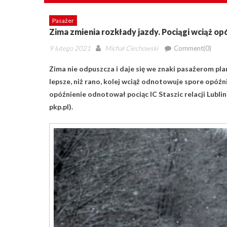
Pasażer
Zima zmienia rozkłady jazdy. Pociągi wciąż 
Posted
Author
9 lutego 2021
Michał Ciechowski
Comment(0)
on
Zima nie odpuszcza i daje się we znaki pasażerom pl
lepsze, niż rano, kolej wciąż odnotowuje spore opóźni
opóźnienie odnotował pociąc IC Staszic relacji Lubli
pkp.pl).