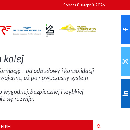
Sobota 8 sierpnia 2026
ionalnych
szkoły
 FIRM