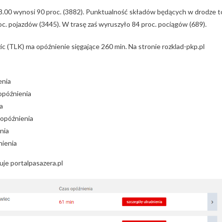
8.00 wynosi 90 proc. (3882). Punktualność składów będących w drodze t
roc. pojazdów (3445). W trasę zaś wyruszyło 84 proc. pociągów (689).
c (TLK) ma opóźnienie sięgające 260 min. Na stronie rozklad-pkp.pl
enia
opóźnienia
a
 opóźnienia
nia
nienia
je portalpasazera.pl