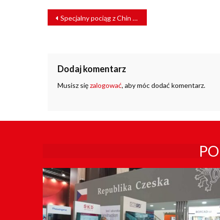
NAWIGACJA
Specjalny pociąg z Chin przywiózł do Polski artykuły medyczne [ZDJĘCIA]
WPISU
Dodaj komentarz
Musisz się
zalogować
, aby móc dodać komentarz.
PO