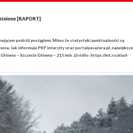
opóźnione [RAPORT]
anującym podróż pociągiem. Mimo że statystyki punktualności są
enia. Jak informuje PKP Intercity oraz portalpasażera.pl, największe
n Główny – Szczecin Główny – 215 min. (źródło: https://mt.rozklad-