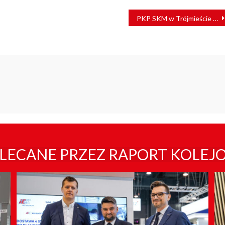
PKP SKM w Trójmieście z ratingiem „BBB”
LECANE PRZEZ RAPORT KOLEJ