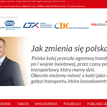
o partnerstwa Medcom z Mitsubishi Electric Corporation
tnerem „Lata na Dolnym Śląsku”. We Wrocławiu rusza weekend pełen reg
pomorskie znów szuka dostawcy nowych EZT
ach kolejowych w północnej Wielkopolsce. Łatwiejsze dojazdy do pracy i 
nuje nowe standardy kategoryzacji dworców
AROWE
TABOR
WYDARZENIA
POLREGIO
PUBLIKACJE