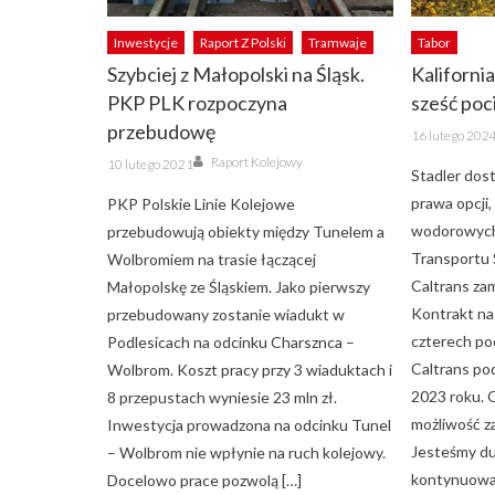
Inwestycje
Raport Z Polski
Tramwaje
Tabor
Szybciej z Małopolski na Śląsk.
Kaliforni
PKP PLK rozpoczyna
sześć po
przebudowę
Posted
16 lutego 202
on
Author
Posted
Raport Kolejowy
10 lutego 2021
on
Stadler dost
prawa opcji
PKP Polskie Linie Kolejowe
wodorowych
przebudowują obiekty między Tunelem a
Transportu S
Wolbromiem na trasie łączącej
Caltrans zam
Małopolskę ze Śląskiem. Jako pierwszy
Kontrakt na
przebudowany zostanie wiadukt w
czterech p
Podlesicach na odcinku Charsznca –
Caltrans pod
Wolbrom. Koszt pracy przy 3 wiaduktach i
2023 roku. 
8 przepustach wyniesie 23 mln zł.
możliwość z
Inwestycja prowadzona na odcinku Tunel
Jesteśmy d
– Wolbrom nie wpłynie na ruch kolejowy.
kontynuowa
Docelowo prace pozwolą […]