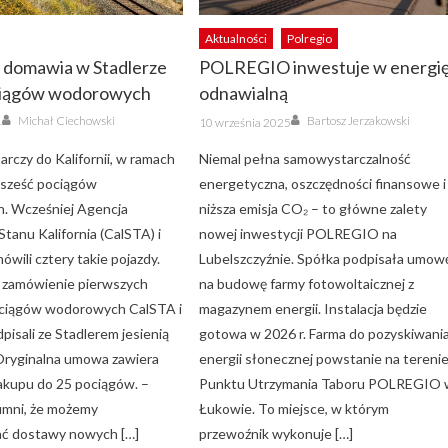
Aktualności
Polregio
a domawia w Stadlerze
POLREGIO inwestuje w energi
ciągów wodorowych
odnawialną
Author
Author
Posted
Michał Ciechowski
Bartosz Jerzakowski
4
10 września 2025
on
arczy do Kalifornii, w ramach
Niemal pełna samowystarczalność
, sześć pociągów
energetyczna, oszczędności finansowe i
. Wcześniej Agencja
niższa emisja CO₂ – to główne zalety
tanu Kalifornia (CalSTA) i
nowej inwestycji POLREGIO na
ówili cztery takie pojazdy.
Lubelszczyźnie. Spółka podpisała umow
 zamówienie pierwszych
na budowę farmy fotowoltaicznej z
ociągów wodorowych CalSTA i
magazynem energii. Instalacja będzie
pisali ze Stadlerem jesienią
gotowa w 2026 r. Farma do pozyskiwani
Oryginalna umowa zawiera
energii słonecznej powstanie na tereni
akupu do 25 pociągów. –
Punktu Utrzymania Taboru POLREGIO
umni, że możemy
Łukowie. To miejsce, w którym
ć dostawy nowych […]
przewoźnik wykonuje […]