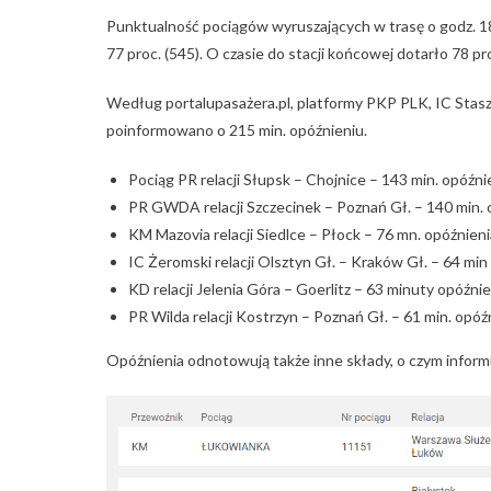
Punktualność pociągów wyruszających w trasę o godz. 1
77 proc. (545). O czasie do stacji końcowej dotarło 78 p
Według portalupasażera.pl, platformy PKP PLK, IC Staszi
poinformowano o 215 min. opóźnieniu.
Pociąg PR relacji Słupsk – Chojnice – 143 min. opóźni
PR GWDA relacji Szczecinek – Poznań Gł. – 140 min. 
KM Mazovia relacji Siedlce – Płock – 76 mn. opóźnieni
IC Żeromski relacji Olsztyn Gł. – Kraków Gł. – 64 min
KD relacji Jelenia Góra – Goerlitz – 63 minuty opóźnie
PR Wilda relacji Kostrzyn – Poznań Gł. – 61 min. opóź
Opóźnienia odnotowują także inne składy, o czym informu