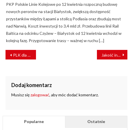
PKP Polskie Linie Kolejowe po 12 kwietnia rozpoczną budowę
nowych peronów na stacji Białystok, zwiększą dostępność
przystanków między Łapami a stolicą Podlasia oraz zbudują most
nad Narwią. Koszt inwestycji to 3,4 mld zł. Przebudowa linii Rail
Baltica na odcinku Czyżew – Białystok od 12 kwietnia wchodzi w
kolejną fazę. Przygotowanie trasy – ważnej w ruchu […]
NAWIGACJA
PLK dla muzeów i edukacji
Jakość inwestycji budowlanych zaczyna się od ustawy PZP
WPISU
Dodaj komentarz
Musisz się
zalogować
, aby móc dodać komentarz.
Popularne
Ostatnie