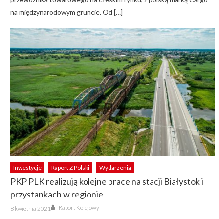
na międzynarodowym gruncie. Od […]
Inwestycje
Raport Z Polski
Wydarzenia
PKP PLK realizują kolejne prace na stacji Białystok i
przystankach w regionie
Author
Posted
Raport Kolejowy
8 kwietnia 2021
on