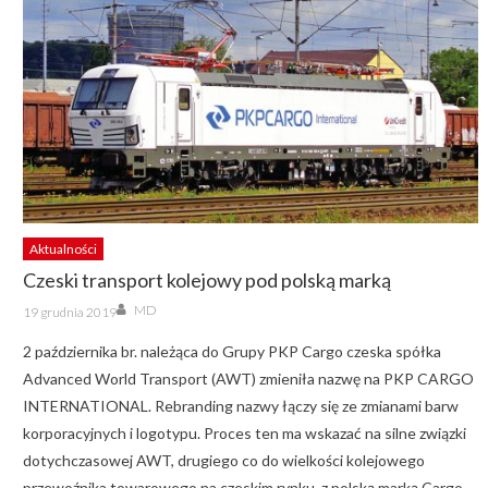
Aktualności
Czeski transport kolejowy pod polską marką
Author
Posted
MD
19 grudnia 2019
on
2 października br. należąca do Grupy PKP Cargo czeska spółka
Advanced World Transport (AWT) zmieniła nazwę na PKP CARGO
INTERNATIONAL. Rebranding nazwy łączy się ze zmianami barw
korporacyjnych i logotypu. Proces ten ma wskazać na silne związki
dotychczasowej AWT, drugiego co do wielkości kolejowego
przewoźnika towarowego na czeskim rynku, z polską marką Cargo