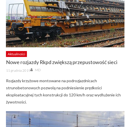
Aktualności
Nowe rozjazdy Rkpd zwiększą przepustowość sieci
Author
Posted
MD
11 grudnia 2019
on
Rozjazdy krzyżowe montowane na podrozjazdnicach
strunobetonowych pozwolą na podniesienie prędkości
eksploatacyjnej tych konstrukcji do 120 km/h oraz wydłużenie ich
żywotności.