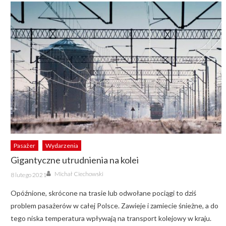
Pasażer
Wydarzenia
Gigantyczne utrudnienia na kolei
Author
Posted
Michał Ciechowski
8 lutego 2021
on
Opóźnione, skrócone na trasie lub odwołane pociągi to dziś
problem pasażerów w całej Polsce. Zawieje i zamiecie śnieżne, a do
tego niska temperatura wpływają na transport kolejowy w kraju.