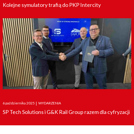
Kolejne symulatory trafią do PKP Intercity
Posted
6 października 2025
|
WYDARZENIA
on
SP Tech Solutions i G&K Rail Group razem dla cyfryzacji