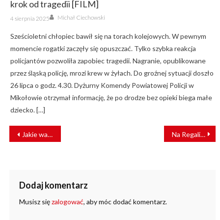
krok od tragedii [FILM]
Author
Posted
Michał Ciechowski
4 sierpnia 2025
on
Sześcioletni chłopiec bawił się na torach kolejowych. W pewnym
momencie rogatki zaczęły się opuszczać. Tylko szybka reakcja
policjantów pozwoliła zapobiec tragedii. Nagranie, opublikowane
przez śląską policję, mrozi krew w żyłach. Do groźnej sytuacji doszło
26 lipca o godz. 4.30. Dyżurny Komendy Powiatowej Policji w
Mikołowie otrzymał informację, że po drodze bez opieki biega małe
dziecko. […]
NAWIGACJA
Jakie wagony zobaczyć można na polskich torach?
Na Regalicy w Szczecinie powstanie nowy most kolejowy
WPISU
Dodaj komentarz
Musisz się
zalogować
, aby móc dodać komentarz.