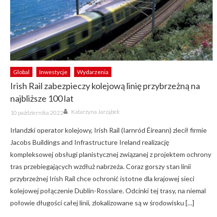
Global
Inwestycje
Wydarzenia
Irish Rail zabezpieczy kolejową linię przybrzeżną na
najbliższe 100 lat
Author
Posted
Katarzyna Jarząbek
10 października 2022
on
Irlandzki operator kolejowy, Irish Rail (Iarnród Éireann) zlecił firmie
Jacobs Buildings and Infrastructure Ireland realizację
kompleksowej obsługi planistycznej związanej z projektem ochrony
tras przebiegających wzdłuż nabrzeża. Coraz gorszy stan linii
przybrzeżnej Irish Rail chce ochronić istotne dla krajowej sieci
kolejowej połączenie Dublin-Rosslare. Odcinki tej trasy, na niemal
połowie długości całej linii, zlokalizowane są w środowisku […]