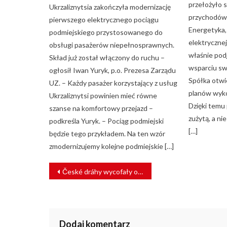
przełożyło s
Ukrzaliznytsia zakończyła modernizację
przychodów
pierwszego elektrycznego pociągu
Energetyka,
podmiejskiego przystosowanego do
elektrycznej
obsługi pasażerów niepełnosprawnych.
właśnie pod
Skład już został włączony do ruchu –
wsparciu sw
ogłosił Iwan Yuryk, p.o. Prezesa Zarządu
Spółka otwi
UZ. – Każdy pasażer korzystający z usług
planów wyk
Ukrzaliznytsi powinien mieć równe
Dzięki temu
szanse na komfortowy przejazd –
zużytą, a ni
podkreśla Yuryk. – Pociąg podmiejski
[…]
będzie tego przykładem. Na ten wzór
zmodernizujemy kolejne podmiejskie […]
NAWIGACJA
České dráhy wycofały ostatnie Taurusy
WPISU
Dodaj komentarz