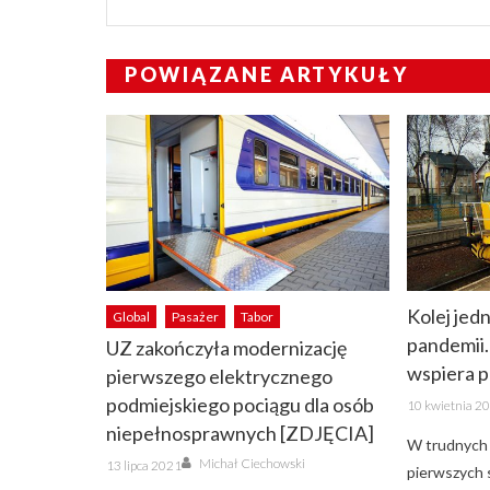
POWIĄZANE ARTYKUŁY
Kolej jed
Global
Pasażer
Tabor
pandemii
UZ zakończyła modernizację
wspiera 
pierwszego elektrycznego
Posted
podmiejskiego pociągu dla osób
10 kwietnia 2
on
niepełnosprawnych [ZDJĘCIA]
W trudnych 
Author
Posted
Michał Ciechowski
13 lipca 2021
pierwszych 
on