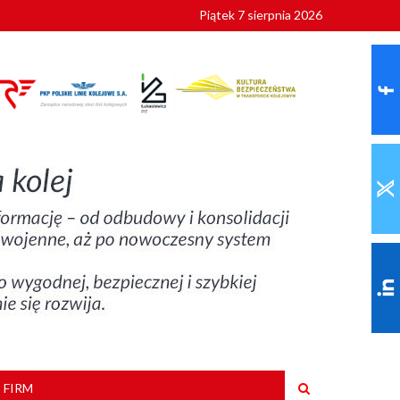
Piątek 7 sierpnia 2026
ionalnych
szkoły
 FIRM