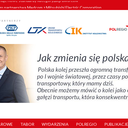
o partnerstwa Medcom z Mitsubishi Electric Corporation
tnerem „Lata na Dolnym Śląsku”. We Wrocławiu rusza weekend pełen reg
pomorskie znów szuka dostawcy nowych EZT
ach kolejowych w północnej Wielkopolsce. Łatwiejsze dojazdy do pracy i 
nuje nowe standardy kategoryzacji dworców
AROWE
TABOR
WYDARZENIA
POLREGIO
PUBLIKACJE