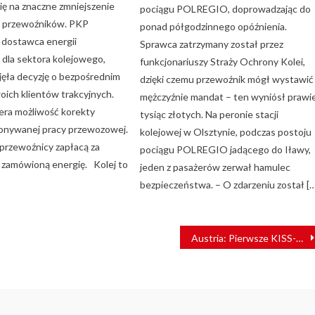
ię na znaczne zmniejszenie
pociągu POLREGIO, doprowadzając do
 przewoźników. PKP
ponad półgodzinnego opóźnienia.
 dostawca energii
Sprawca zatrzymany został przez
 dla sektora kolejowego,
funkcjonariuszy Straży Ochrony Kolei,
jęła decyzję o bezpośrednim
dzięki czemu przewoźnik mógł wystawić
oich klientów trakcyjnych.
mężczyźnie mandat – ten wyniósł prawi
era możliwość korekty
tysiąc złotych. Na peronie stacji
onywanej pracy przewozowej.
kolejowej w Olsztynie, podczas postoju
 przewoźnicy zapłacą za
pociągu POLREGIO jadącego do Iławy,
e zamówioną energię. Kolej to
jeden z pasażerów zerwał hamulec
bezpieczeństwa. – O zdarzeniu został […
Austria: Pierwsze KISS-y w barwach ÖBB już w ruchu