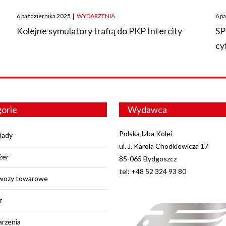
Posted
Pos
6 października 2025
|
WYDARZENIA
6 p
on
on
O
Kolejne symulatory trafią do PKP Intercity
SP
cy
orie
Wydawca
Polska Izba Kolei
iady
ul. J. Karola Chodkiewicza 17
żer
85-065 Bydgoszcz
tel: +48 52 324 93 80
wozy towarowe
r
rzenia