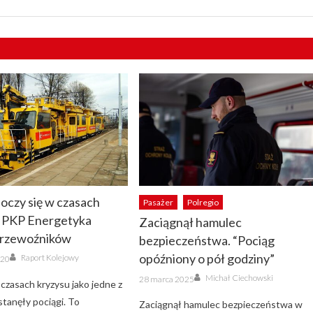
noczy się w czasach
Pasażer
Polregio
. PKP Energetyka
Zaciągnął hamulec
przewoźników
bezpieczeństwa. “Pociąg
Author
opóźniony o pół godziny”
Raport Kolejowy
020
Author
Posted
Michał Ciechowski
28 marca 2025
czasach kryzysu jako jedne z
on
stanęły pociągi. To
Zaciągnął hamulec bezpieczeństwa w