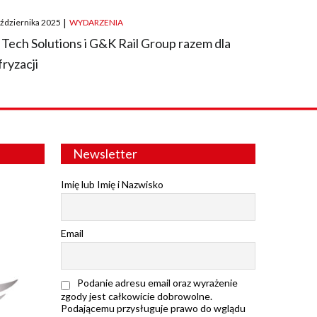
ted
aździernika 2025
|
WYDARZENIA
 Tech Solutions i G&K Rail Group razem dla
fryzacji
Newsletter
Imię lub Imię i Nazwisko
Email
Podanie adresu email oraz wyrażenie
zgody jest całkowicie dobrowolne.
Podającemu przysługuje prawo do wglądu