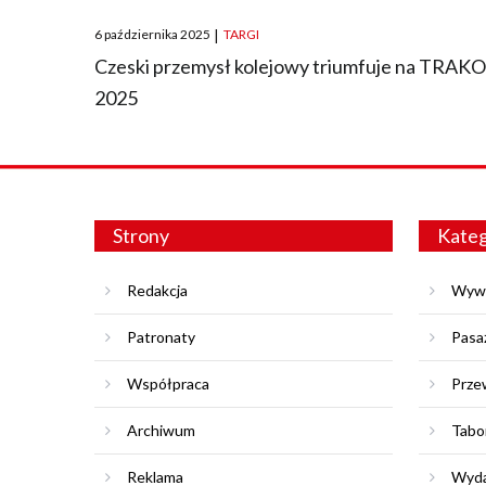
Posted
6 października 2025
|
TARGI
on
Czeski przemysł kolejowy triumfuje na TRAK
2025
Strony
Kateg
Redakcja
Wyw
Patronaty
Pasa
Współpraca
Prze
Archiwum
Tabo
Reklama
Wyda