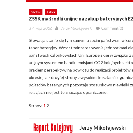
Global
Tabor
ZSSK ma środki unijne na zakup bateryjnych E
Posted
Author
17 maja 2026
Jerzy Mikołajewski
Comment(0)
on
Słowacja stanie się tym samym trzecim państwem w Eur
tabor bateryjny. Wzrost zainteresowania jednostkami e
państwach członkowskich Unii Europejskiej w związku z co
unijnym systemem handlu emisjami CO2 kolejnych sektoró
brakiem perspektyw na powrotu do realizacji projektów e
okresie), a z drugiej strony z wysokimi kosztami i og
pojazdów bateryjnych pozostaje stosunkowo niewielki za
relacjach nie jest to znaczące ograniczenie.
Strony:
1
2
Jerzy Mikołajewski