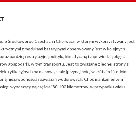
ZT
opie Środkowej po Czechach i Chorwacji, w którym wykorzystywany jest
lektrycznymi z modułami bateryjnymi obserwowany jest w kolejnych
raz bardziej restrykcyjną polityką klimatyczną i zapowiedzią objęcia
w gospodarki, w tym transportu. Jest to związane z jednej strony z
lektryfikacyjnych na masową skalę (przynajmniej w krótkim i średnim
raniczoną niezawodnością rozwiązań wodorowych. Choć mankamentem
sięg, wynoszący najczęściej 80-100 kilometrów, w przypadku wielu