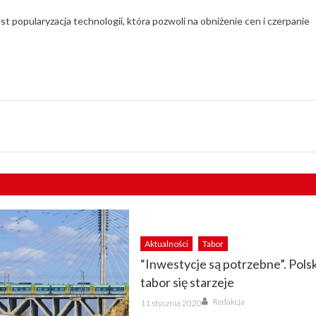
 popularyzacja technologii, która pozwoli na obniżenie cen i czerpanie
Aktualności
Tabor
“Inwestycje są potrzebne”. Polsk
tabor się starzeje
Author
Posted
Redakcja
11 stycznia 2020
on