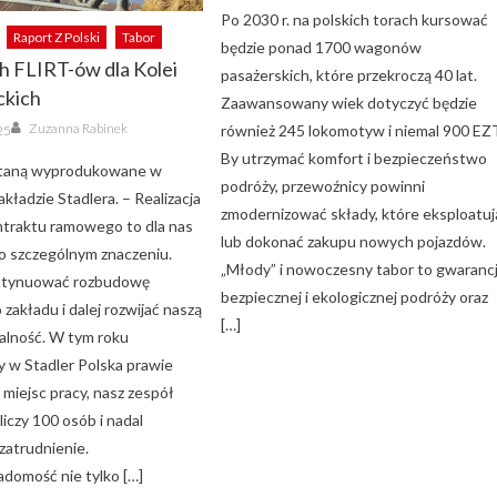
Po 2030 r. na polskich torach kursować
Raport Z Polski
Tabor
będzie ponad 1700 wagonów
h FLIRT-ów dla Kolei
pasażerskich, które przekroczą 40 lat.
kich
Zaawansowany wiek dotyczyć będzie
Author
Zuzanna Rabinek
również 245 lokomotyw i niemal 900 EZ
25
By utrzymać komfort i bezpieczeństwo
staną wyprodukowane w
podróży, przewoźnicy powinni
akładzie Stadlera. – Realizacja
zmodernizować składy, które eksploatuj
traktu ramowego to dla nas
lub dokonać zakupu nowych pojazdów.
o szczególnym znaczeniu.
„Młody” i nowoczesny tabor to gwaranc
ntynuować rozbudowę
bezpiecznej i ekologicznej podróży oraz
 zakładu i dalej rozwijać naszą
[…]
łalność. W tym roku
y w Stadler Polska prawie
miejsc pracy, nasz zespół
 liczy 100 osób i nadal
zatrudnienie.
adomość nie tylko […]