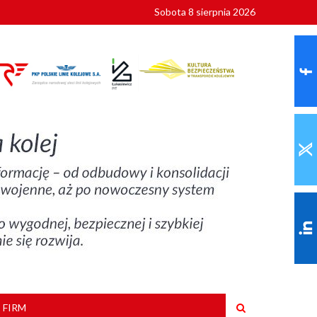
Sobota 8 sierpnia 2026
ionalnych
szkoły
 FIRM