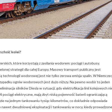
szłość kolei?
ich, które korzystają z zasilania wodorem: pociągi i autobusy.
elonej strategii dla całej Europy. Masowy transport publiczny jest
ą technologii wodorowej jest nie tylko zerowa emisja spalin. W Niemcze
przypadku ogniw wodorowych jest dużo niższy. Na pewno wodór to jeden
iminacja silników Diesla w sytuacji, gdy elektryfikacja linii kolejowych ni
i pociągi elektryczne, mają zbyt niską pojemność baterii ograniczającą
zie na jednym tankowaniu tysiąc kilometrów, co dokładnie odpowiada
ub nawet dwudniowej eksploatacji i tankowaniu w nocy, kiedy prowadzon