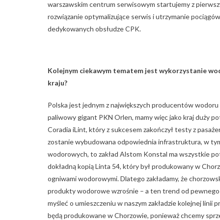
warszawskim centrum serwisowym startujemy z pierwsz
rozwiązanie optymalizujące serwis i utrzymanie pociąg
dedykowanych obsłudze CPK.
Kolejnym ciekawym tematem jest wykorzystanie wodo
kraju?
Polska jest jednym z największych producentów wodoru 
paliwowy gigant PKN Orlen, mamy więc jako kraj duży po
Coradia iLint, który z sukcesem zakończył testy z pasażer
zostanie wybudowana odpowiednia infrastruktura, w tym
wodorowych, to zakład Alstom Konstal ma wszystkie pot
dokładną kopią Linta 54, który był produkowany w Chorzo
ogniwami wodorowymi. Dlatego zakładamy, że chorzowski
produkty wodorowe wzrośnie – a ten trend od pewnego
myśleć o umieszczeniu w naszym zakładzie kolejnej linii p
będą produkowane w Chorzowie, ponieważ chcemy sprzed