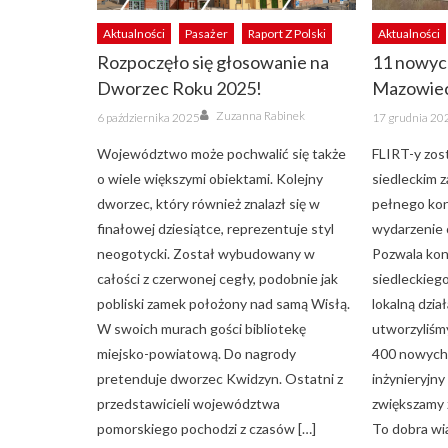
Aktualności
Pasażer
Raport Z Polski
Aktualności
Rozpoczęło się głosowanie na
11 nowyc
Dworzec Roku 2025!
Mazowiec
Author
Posted
Posted
Zuzanna Rabinek
6 października 2025
17 grudnia 20
on
on
Województwo może pochwalić się także
FLIRT-y zo
o wiele większymi obiektami. Kolejny
siedleckim z
dworzec, który również znalazł się w
pełnego kon
finałowej dziesiątce, reprezentuje styl
wydarzenie 
neogotycki. Został wybudowany w
Pozwala ko
całości z czerwonej cegły, podobnie jak
siedleckiego
pobliski zamek położony nad samą Wisłą.
lokalną dzia
W swoich murach gości bibliotekę
utworzyliśm
miejsko-powiatową. Do nagrody
400 nowych 
pretenduje dworzec Kwidzyn. Ostatni z
inżynieryjny
przedstawicieli województwa
zwiększamy 
pomorskiego pochodzi z czasów […]
To dobra wi