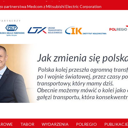
o partnerstwa Medcom z Mitsubishi Electric Corporation
tnerem „Lata na Dolnym Śląsku”. We Wrocławiu rusza weekend pełen reg
pomorskie znów szuka dostawcy nowych EZT
ach kolejowych w północnej Wielkopolsce. Łatwiejsze dojazdy do pracy i 
nuje nowe standardy kategoryzacji dworców
AROWE
TABOR
WYDARZENIA
POLREGIO
PUBLIKACJE