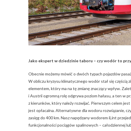
Jako ekspert w dziedzinie taboru – czy wodór to przy
Obecnie możemy mówić o dwóch typach pojazdów pasażersk
W obliczu kryzysu klimatycznego wodór stał się częścią zi
elementem, który ma na tę zmianę znaczący wpływ. Zalet
i Austrii ogromną rolę odgrywa poziom hałasu, a ten w 
z kierunków, który należy rozwijać. Pierwszym celem jest el
jest opłacalna. Alternatywne dla wodoru rozwiązanie, czyl
zasięg do 400 km. Nasz napędzany wodorem iLint przejed
funkcjonalności pociągów spalinowych – całodziennej l