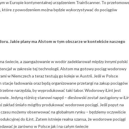
ym w Europie kontynentalnej urządzeniem TrainScanner. To przełomow
ów, które z powodzeniem można będzie wykorzystywać do pociągów
ru. Jakie plany ma Alstom w tym obszarze w kontekście naszego
na świecie, a zaangażowanie w wodór zadeklarował między innymi polski
tencjał w zakresie tej technologii. Alstom ma gotowy pociąg wodorowy
ami w Niemczech a teraz testują go koleje w Austrii. Jeśli w Polsce
 stacje ładowania oraz będą organizowane przetargi na zakup pociągów
rzebne narzędzia, by wyprodukować taki tabor. Wodorowy iLint jest
wie. Jedyną różnicę stanowi napęd – dieslowski został zastąpiony w iLi
 zakład śmiało mógłby produkować wodorowe pociągi. Jeśli popyt na
 czasu możemy obserwować na globalnym rynku – będziemy oczywiście
rodukcyjnej do iLint. Zatem istnieje realna szansa, że wodorowe pociągi
awać je zarówno w Polsce jak i na całym świecie