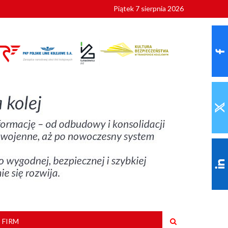
Piątek 7 sierpnia 2026
ionalnych
szkoły
 FIRM