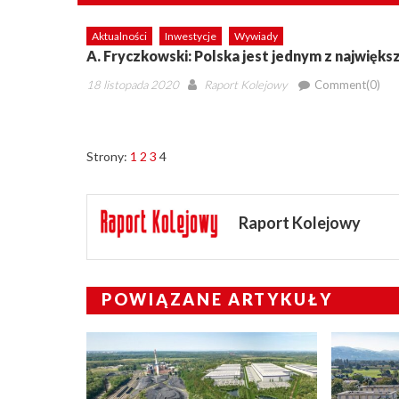
Aktualności
Inwestycje
Wywiady
A. Fryczkowski: Polska jest jednym z najwięk
Posted
Author
18 listopada 2020
Raport Kolejowy
Comment(0)
on
Strony:
1
2
3
4
Raport Kolejowy
POWIĄZANE ARTYKUŁY