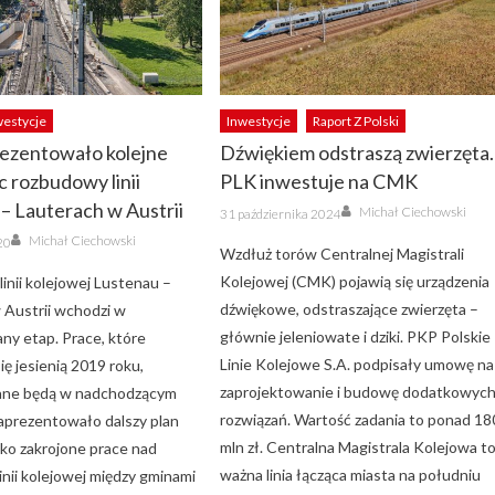
westycje
Inwestycje
Raport Z Polski
ezentowało kolejne
Dźwiękiem odstraszą zwierzęta.
c rozbudowy linii
PLK inwestuje na CMK
– Lauterach w Austrii
Author
Posted
Michał Ciechowski
31 października 2024
on
Author
Michał Ciechowski
20
Wzdłuż torów Centralnej Magistrali
Kolejowej (CMK) pojawią się urządzenia
inii kolejowej Lustenau –
dźwiękowe, odstraszające zwierzęta –
 Austrii wchodzi w
głównie jeleniowate i dziki. PKP Polskie
y etap. Prace, które
Linie Kolejowe S.A. podpisały umowę na
ię jesienią 2019 roku,
zaprojektowanie i budowę dodatkowyc
ne będą w nadchodzącym
rozwiązań. Wartość zadania to ponad 18
aprezentowało dalszy plan
mln zł. Centralna Magistrala Kolejowa t
oko zakrojone prace nad
ważna linia łącząca miasta na południu
inii kolejowej między gminami