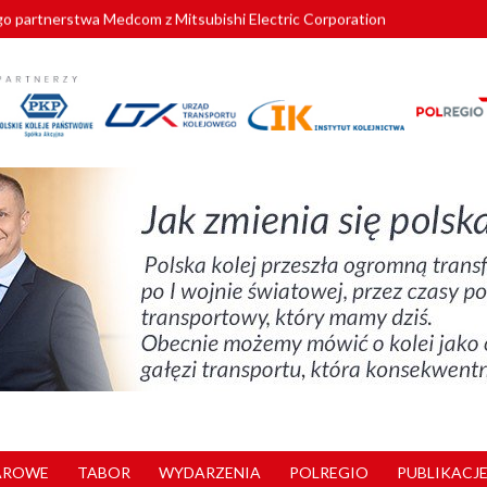
o partnerstwa Medcom z Mitsubishi Electric Corporation
tnerem „Lata na Dolnym Śląsku”. We Wrocławiu rusza weekend pełen reg
pomorskie znów szuka dostawcy nowych EZT
ach kolejowych w północnej Wielkopolsce. Łatwiejsze dojazdy do pracy i 
nuje nowe standardy kategoryzacji dworców
AROWE
TABOR
WYDARZENIA
POLREGIO
PUBLIKACJE