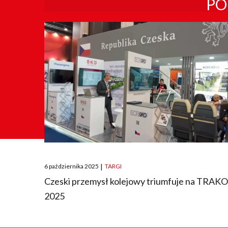
PO
Posted
6 października 2025
|
TARGI
on
Czeski przemysł kolejowy triumfuje na TRAK
2025