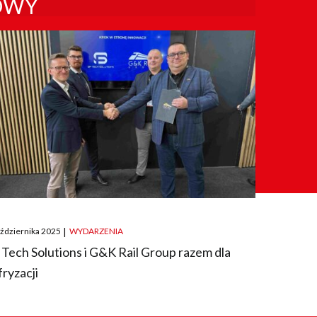
OWY
ted
aździernika 2025
|
WYDARZENIA
 Tech Solutions i G&K Rail Group razem dla
fryzacji