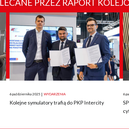
LECANE PRZEZ RAPORT KOLEJ
Posted
Pos
6 października 2025
|
WYDARZENIA
6 p
on
on
O
Kolejne symulatory trafią do PKP Intercity
SP
cy