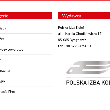
orie
Wydawca
Polska Izba Kolei
iady
ul. J. Karola Chodkiewicza 17
żer
85-065 Bydgoszcz
tel: +48 52 324 93 80
wozy towarowe
r
rzenia
egio
kacje Firm