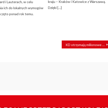
kraju – Kraków i Katowice z Warszawą.
rd i Lauterach, w celu
Dzięki […]
ia ich do lokalnych wymogów
oczęto ponad rok temu.
KD otrzymają milionowe dofinansowanie dla swoich inwestycji