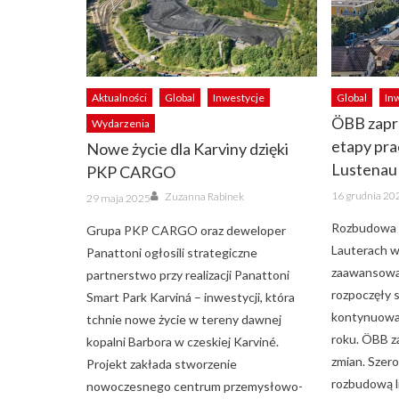
Aktualności
Global
Inwestycje
Global
In
ÖBB zapr
Wydarzenia
etapy pra
Nowe życie dla Karviny dzięki
Lustenau 
PKP CARGO
Posted
Author
Posted
16 grudnia 20
Zuzanna Rabinek
29 maja 2025
on
on
Rozbudowa l
Grupa PKP CARGO oraz deweloper
Lauterach w
Panattoni ogłosili strategiczne
zaawansowan
partnerstwo przy realizacji Panattoni
rozpoczęły s
Smart Park Karviná – inwestycji, która
kontynuowa
tchnie nowe życie w tereny dawnej
roku. ÖBB z
kopalni Barbora w czeskiej Karviné.
zmian. Szer
Projekt zakłada stworzenie
rozbudową l
nowoczesnego centrum przemysłowo-