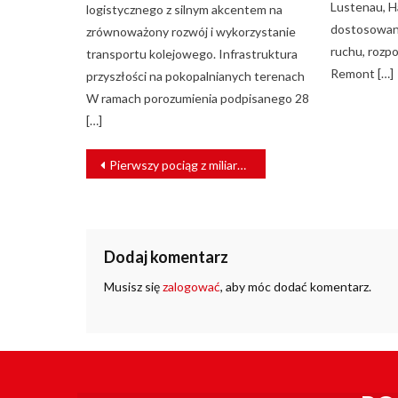
Lustenau, Ha
logistycznego z silnym akcentem na
dostosowan
zrównoważony rozwój i wykorzystanie
ruchu, rozp
transportu kolejowego. Infrastruktura
Remont […]
przyszłości na pokopalnianych terenach
W ramach porozumienia podpisanego 28
[…]
NAWIGACJA
Pierwszy pociąg z miliardowego zamówienia w produkcji
WPISU
Dodaj komentarz
Musisz się
zalogować
, aby móc dodać komentarz.