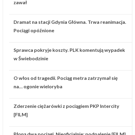
zawał
Dramat na stacji Gdynia Główna. Trwa reanimacja.
Pociągi opóźnione
Sprawca pokryje koszty. PLK komentują wypadek
w Świebodzinie
O włos od tragedii. Pociąg metra zatrzymał się
na… ogonie wieloryba
Zderzenie ciężarówki z pociągiem PKP Intercity
[FILM]
Płoną dwa pociągi. Nieoficjalnie: podpalenie [FILM]