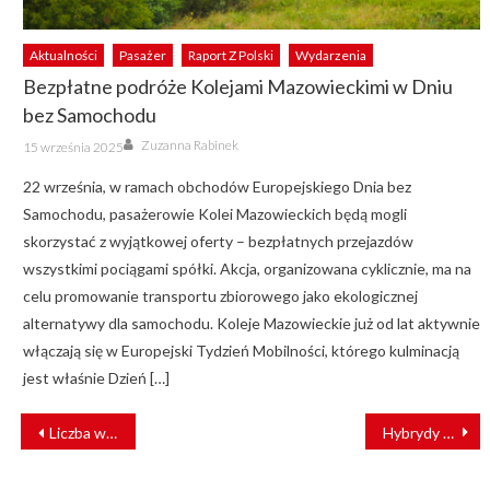
Aktualności
Pasażer
Raport Z Polski
Wydarzenia
Bezpłatne podróże Kolejami Mazowieckimi w Dniu
bez Samochodu
Author
Posted
Zuzanna Rabinek
15 września 2025
on
22 września, w ramach obchodów Europejskiego Dnia bez
Samochodu, pasażerowie Kolei Mazowieckich będą mogli
skorzystać z wyjątkowej oferty – bezpłatnych przejazdów
wszystkimi pociągami spółki. Akcja, organizowana cyklicznie, ma na
celu promowanie transportu zbiorowego jako ekologicznej
alternatywy dla samochodu. Koleje Mazowieckie już od lat aktywnie
włączają się w Europejski Tydzień Mobilności, którego kulminacją
jest właśnie Dzień […]
NAWIGACJA
Liczba wypadków na przejazdach kolejowych spadła. Poziom bezpieczeństwa na kolei rośnie
Hybrydy wjadą na tory Zachodniopomorskiego?
WPISU