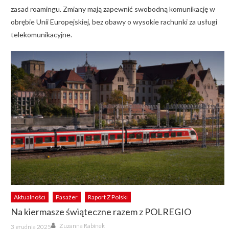
zasad roamingu. Zmiany mają zapewnić swobodną komunikację w
obrębie Unii Europejskiej, bez obawy o wysokie rachunki za usługi
telekomunikacyjne.
Aktualności
Pasażer
Raport Z Polski
Na kiermasze świąteczne razem z POLREGIO
Author
Posted
Zuzanna Rabinek
3 grudnia 2025