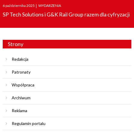
Posted
6 października 2025
|
WYDARZENIA
on
SP Tech Solutions i G&K Rail Group razem dla cyfryzacji
Strony
Redakcja
Patronaty
Współpraca
Archiwum
Reklama
Regulamin portalu