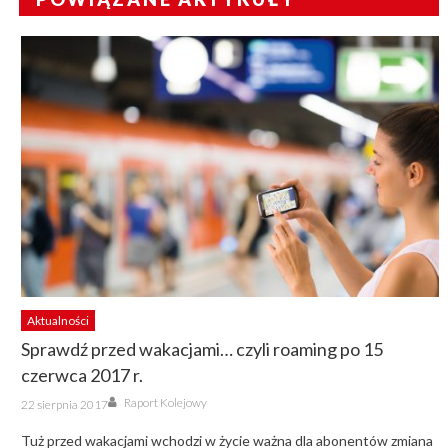
Aktualności
Sprawdź przed wakacjami… czyli roaming po 15
czerwca 2017 r.
Author
Posted
Raport Kolejowy
22 sierpnia 2017
on
Tuż przed wakacjami wchodzi w życie ważna dla abonentów zmiana