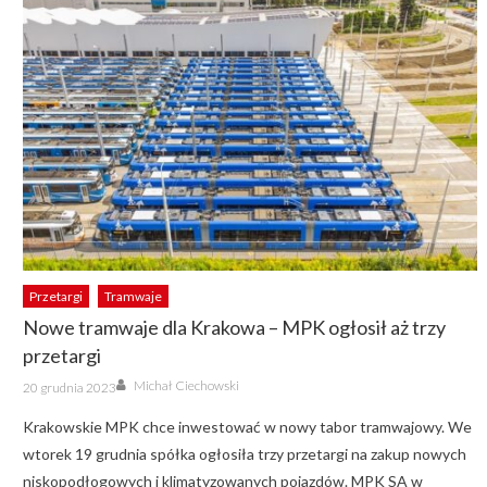
Przetargi
Tramwaje
Nowe tramwaje dla Krakowa – MPK ogłosił aż trzy
przetargi
Author
Posted
Michał Ciechowski
20 grudnia 2023
on
Krakowskie MPK chce inwestować w nowy tabor tramwajowy. We
wtorek 19 grudnia spółka ogłosiła trzy przetargi na zakup nowych
niskopodłogowych i klimatyzowanych pojazdów. MPK SA w