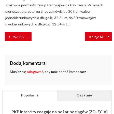
Krakowie podzieliło zakup tramwajów na trzy części. W ramach
pierwszego przetargu chce zamówić do 30 tramwajów
jednokierunkowych o długości 32-34 m, do 30 tramwajów
dwukierunkowych o długości 32-34 m […]
NAWIGACJA
Rok 2020 najbezpieczniejszym w historii PKP PLK
Koleje Mazowieckie oficjalnym przewoźnikiem 29. Finału WOŚP
WPISU
Dodaj komentarz
Musisz się
zalogować
, aby móc dodać komentarz.
Popularne
Ostatnie
PKP Intercity reaguje na pożar pociągów [ZDJĘCIA]