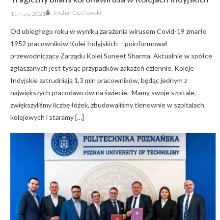
Author
Posted
Michał Ciechowski
11 maja 2021
on
Od ubiegłego roku w wyniku zarażenia wirusem Covid-19 zmarło
1952 pracowników Kolei Indyjskich – poinformował
przewodniczący Zarządu Kolei Suneet Sharma. Aktualnie w spółce
zgłaszanych jest tysiąc przypadków zakażeń dziennie. Koleje
Indyjskie zatrudniają 1,3 mln pracowników, będąc jednym z
największych pracodawców na świecie. Mamy swoje szpitale,
zwiększyliśmy liczbę łóżek, zbudowaliśmy tlenownie w szpitalach
kolejowych i staramy […]