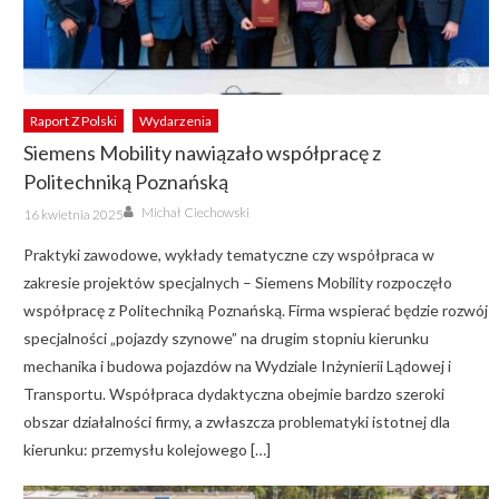
Raport Z Polski
Wydarzenia
Siemens Mobility nawiązało współpracę z
Politechniką Poznańską
Author
Posted
Michał Ciechowski
16 kwietnia 2025
on
Praktyki zawodowe, wykłady tematyczne czy współpraca w
zakresie projektów specjalnych – Siemens Mobility rozpoczęło
współpracę z Politechniką Poznańską. Firma wspierać będzie rozwój
specjalności „pojazdy szynowe” na drugim stopniu kierunku
mechanika i budowa pojazdów na Wydziale Inżynierii Lądowej i
Transportu. Współpraca dydaktyczna obejmie bardzo szeroki
obszar działalności firmy, a zwłaszcza problematyki istotnej dla
kierunku: przemysłu kolejowego […]