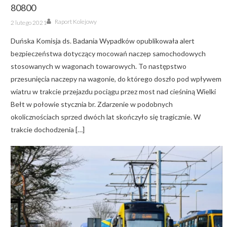
80800
Author
Posted
Raport Kolejowy
2 lutego 2021
on
Duńska Komisja ds. Badania Wypadków opublikowała alert
bezpieczeństwa dotyczący mocowań naczep samochodowych
stosowanych w wagonach towarowych. To następstwo
przesunięcia naczepy na wagonie, do którego doszło pod wpływem
wiatru w trakcie przejazdu pociągu przez most nad cieśniną Wielki
Bełt w połowie stycznia br. Zdarzenie w podobnych
okolicznościach sprzed dwóch lat skończyło się tragicznie. W
trakcie dochodzenia […]