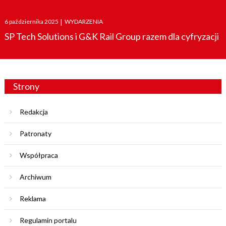
Posted
6 października 2025
|
WYDARZENIA
on
SP Tech Solutions i G&K Rail Group razem dla cyfryzacji
Strony
Redakcja
Patronaty
Współpraca
Archiwum
Reklama
Regulamin portalu