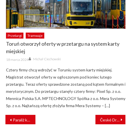
Przetargi
Tramwaje
Toruń otworzył oferty w przetargu na system karty
miejskiej
Author
Posted
Michał Ciechowski
18 marca 2024
on
Cztery firmy chcą wdrożyć w Toruniu system karty miejskiej.
Magistrat otworzył oferty w ogłoszonym pod koniec lutego
przetargu. Teraz oferty sprawdzone zostaną pod kątem formalnym i
merytorycznym. Do przetargu stanęły cztery firmy: Pixel Sp. z o.o.
Mennica Polska S.A. MPTECHNOLOGY Spółka z o.o. Mera Systemy
Sp. z o.o. Najtańszą ofertę złożyła firma Mera Systemy – […]
NAWIGACJA
Paraliż kolei w stolicy. Awaria na warszawskim węźle kolejowym
České Dráhy zamawiają kolejne pociągi od PESA Bydgoszcz
WPISU