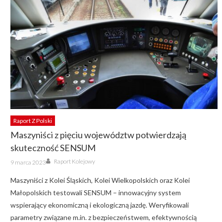
Raport Z Polski
Maszyniści z pięciu województw potwierdzają
skuteczność SENSUM
Author
Posted
Raport Kolejowy
9 marca 2023
on
Maszyniści z Kolei Śląskich, Kolei Wielkopolskich oraz Kolei
Małopolskich testowali SENSUM – innowacyjny system
wspierający ekonomiczną i ekologiczną jazdę. Weryfikowali
parametry związane m.in. z bezpieczeństwem, efektywnością