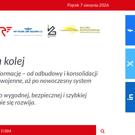
Piątek 7 sierpnia 2026
ionalnych
szkoły
 FIRM