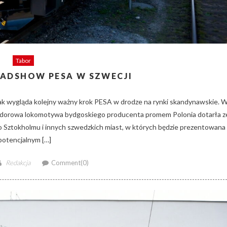
Tabor
DSHOW PESA W SZWECJI
tak wygląda kolejny ważny krok PESA w drodze na rynki skandynawskie. 
wodorowa lokomotywa bydgoskiego producenta promem Polonia dotarła z
do Sztokholmu i innych szwedzkich miast, w których będzie prezentowana
potencjalnym […]
Author
Redakcja
Comment(0)