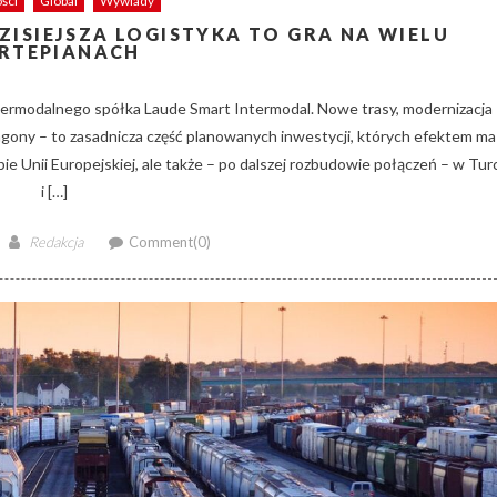
ści
Global
Wywiady
ZISIEJSZA LOGISTYKA TO GRA NA WIELU
RTEPIANACH
ntermodalnego spółka Laude Smart Intermodal. Nowe trasy, modernizacja
gony – to zasadnicza część planowanych inwestycji, których efektem ma
 Unii Europejskiej, ale także – po dalszej rozbudowie połączeń – w Turc
i […]
Author
Redakcja
Comment(0)