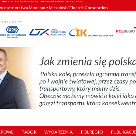
o partnerstwa Medcom z Mitsubishi Electric Corporation
tnerem „Lata na Dolnym Śląsku”. We Wrocławiu rusza weekend pełen reg
pomorskie znów szuka dostawcy nowych EZT
ach kolejowych w północnej Wielkopolsce. Łatwiejsze dojazdy do pracy i 
nuje nowe standardy kategoryzacji dworców
AROWE
TABOR
WYDARZENIA
POLREGIO
PUBLIKACJE