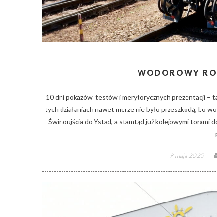
WODOROWY ROA
10 dni pokazów, testów i merytorycznych prezentacji – 
tych działaniach nawet morze nie było przeszkodą, bo 
Świnoujścia do Ystad, a stamtąd już kolejowymi torami 
Posted
9 maja 2025
on