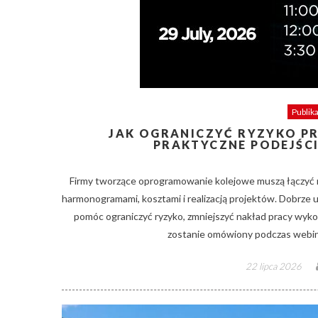
Publik
JAK OGRANICZYĆ RYZYKO P
PRAKTYCZNE PODEJŚCI
Firmy tworzące oprogramowanie kolejowe muszą łączyć 
harmonogramami, kosztami i realizacją projektów. Dobrz
pomóc ograniczyć ryzyko, zmniejszyć nakład pracy wyko
zostanie omówiony podczas webi
Posted
22 lipca 2026
on