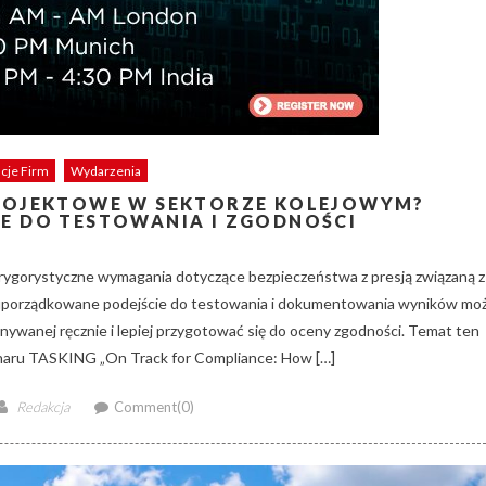
acje Firm
Wydarzenia
ROJEKTOWE W SEKTORZE KOLEJOWYM?
E DO TESTOWANIA I ZGODNOŚCI
rygorystyczne wymagania dotyczące bezpieczeństwa z presją związaną z
e uporządkowane podejście do testowania i dokumentowania wyników mo
nywanej ręcznie i lepiej przygotować się do oceny zgodności. Temat ten
naru TASKING „On Track for Compliance: How […]
Author
Redakcja
Comment(0)