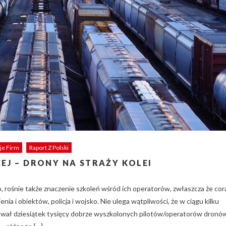
je Firm
Raport Z Polski
EJ – DRONY NA STRAŻY KOLEI
o, rośnie także znaczenie szkoleń wśród ich operatorów, zwłaszcza że cor
enia i obiektów, policja i wojsko. Nie ulega wątpliwości, że w ciągu kilku
ował dziesiątek tysięcy dobrze wyszkolonych pilotów/operatorów dronó