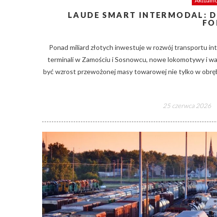
Aktualno
LAUDE SMART INTERMODAL: D
FO
Ponad miliard złotych inwestuje w rozwój transportu i
terminali w Zamościu i Sosnowcu, nowe lokomotywy i wa
być wzrost przewożonej masy towarowej nie tylko w obrębie
Posted
25 czerwca 2026
on