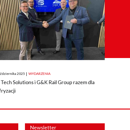
ted
aździernika 2025
|
WYDARZENIA
 Tech Solutions i G&K Rail Group razem dla
fryzacji
Newsletter