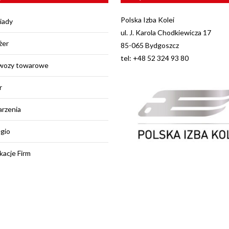
Polska Izba Kolei
iady
ul. J. Karola Chodkiewicza 17
żer
85-065 Bydgoszcz
tel: +48 52 324 93 80
wozy towarowe
r
rzenia
egio
kacje Firm