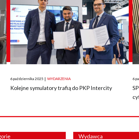
Posted
Pos
6 października 2025
|
WYDARZENIA
6 p
on
on
O
Kolejne symulatory trafią do PKP Intercity
SP
cy
orie
Wydawca