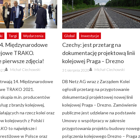
ki
Targi
Wydarzenia
Global
Inwestycje
14. Międzynarodowe
Czechy: jest przetarg na
lejowe TRAKO.
dokumentację projektową linii
 pierwsze zdjęcia!
kolejowej Praga – Drezno
Author
Author
Posted
Michał Ciechowski
Michał Ciechowski
021
31 sierpnia 2020
on
trwają 14. Międzynarodowe
DB Netz AG wraz z Zarządem Kolei
jowe TRAKO 2021.
ogłosili przetarg na przygotowanie
skupia m.in. producentów
dokumentacji projektowej nowej linii
sług z branży kolejowej,
kolejowej Praga – Drezno. Zamówienie
iałających na rzecz kolei oraz
publiczne jest udzielane na podstawie
w kolejowych z Polski i
Umowy o współpracy w zakresie
KO to największe i
przygotowania projektu budowy noweg
 prestiżowe w Polsce oraz
połączenia kolejowego Drezno – Praga 