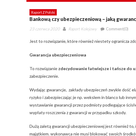
Raport Z Polski
Bankową czy ubezpieczeniową – jaką gwarancj
Posted
Author
23 czerwca 2020
Raport Kolejowy
Comment(0)
on
Jest to rozwiązanie, które również niestety ogranicza z
Gwarancja ubezpieczeniowa
To rozwiązanie
zdecydowanie łatwiejsze i tańsze do 
zabezpieczenie.
Wydając gwarancje, zakłady ubezpieczeń zwykle dość ela
ryzyko i zabezpieczając je np. wekslem in blanco lub in
wystawianie gwarancji przez podmioty podlegające ścisł
wypłaty roszczenia z gwarancji w przypadku szkody.
Dużą zaletą gwarancji ubezpieczeniowej jest również t
majątkiem. wykonawca nie musi blokować swoich środkó