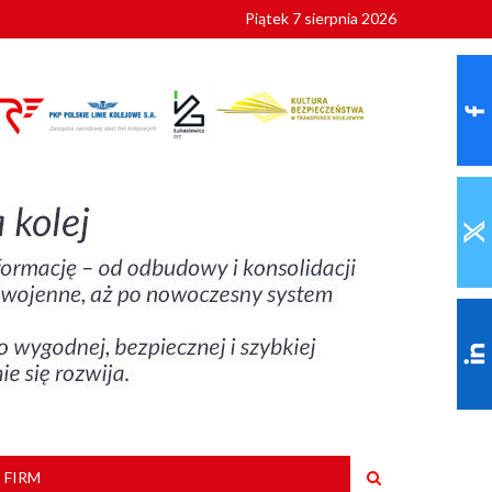
Piątek 7 sierpnia 2026
ionalnych
szkoły
 FIRM