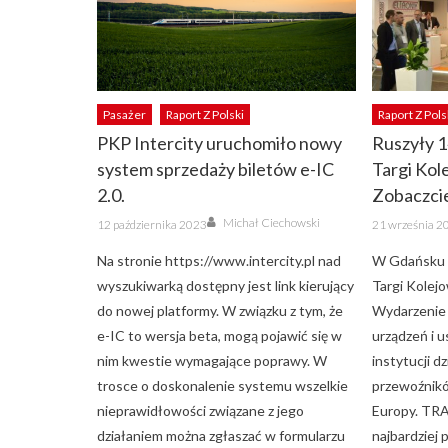
Pasażer
Raport Z Polski
Raport Z Pols
PKP Intercity uruchomiło nowy
Ruszyły 
system sprzedaży biletów e-IC
Targi Ko
2.0.
Zobaczcie
Author
Posted
Posted
Michał Ciechowski
12 października 2023
21 września 2
on
on
Na stronie https://www.intercity.pl nad
W Gdańsku 
wyszukiwarką dostępny jest link kierujący
Targi Kole
do nowej platformy. W związku z tym, że
Wydarzenie 
e-IC to wersja beta, mogą pojawić się w
urządzeń i u
nim kwestie wymagające poprawy. W
instytucji dz
trosce o doskonalenie systemu wszelkie
przewoźnikó
nieprawidłowości związane z jego
Europy. TRA
działaniem można zgłaszać w formularzu
najbardziej