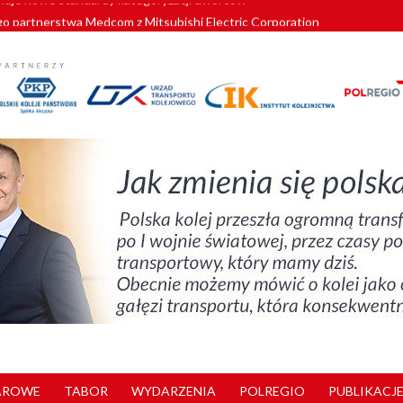
o partnerstwa Medcom z Mitsubishi Electric Corporation
tnerem „Lata na Dolnym Śląsku”. We Wrocławiu rusza weekend pełen reg
pomorskie znów szuka dostawcy nowych EZT
ach kolejowych w północnej Wielkopolsce. Łatwiejsze dojazdy do pracy i 
nuje nowe standardy kategoryzacji dworców
AROWE
TABOR
WYDARZENIA
POLREGIO
PUBLIKACJE