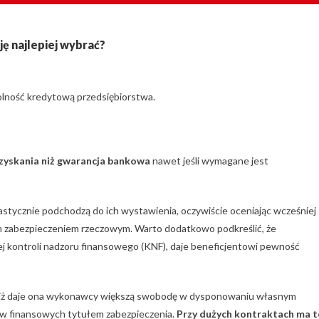
ę najlepiej wybrać?
dolność kredytową przedsiębiorstwa.
uzyskania niż gwarancja bankowa
nawet jeśli wymagane jest
stycznie podchodzą do ich wystawienia, oczywiście oceniając wcześniej
nym zabezpieczeniem rzeczowym. Warto dodatkowo podkreślić, że
ej kontroli nadzoru finansowego (KNF), daje beneficjentowi pewność
o, iż daje ona wykonawcy większą swobodę w dysponowaniu własnym
w finansowych tytułem zabezpieczenia.
Przy dużych kontraktach ma t