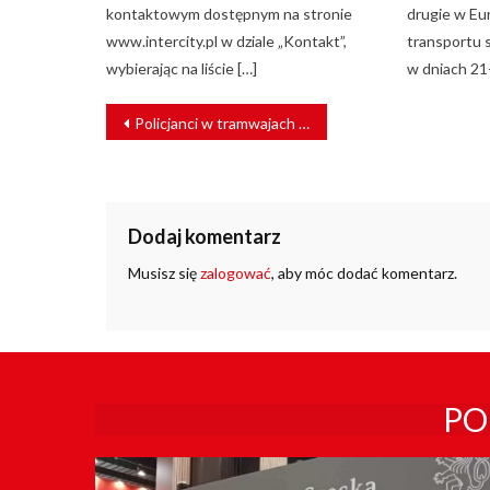
kontaktowym dostępnym na stronie
drugie w Eu
www.intercity.pl w dziale „Kontakt”,
transportu 
wybierając na liście […]
w dniach 21
NAWIGACJA
Policjanci w tramwajach i autobusach wrocławskiego MPK
WPISU
Dodaj komentarz
Musisz się
zalogować
, aby móc dodać komentarz.
PO