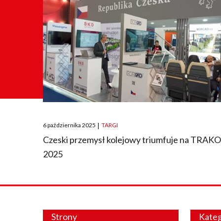
Posted
6 października 2025
|
TARGI
on
Czeski przemysł kolejowy triumfuje na TRAK
2025
Strony
Kateg