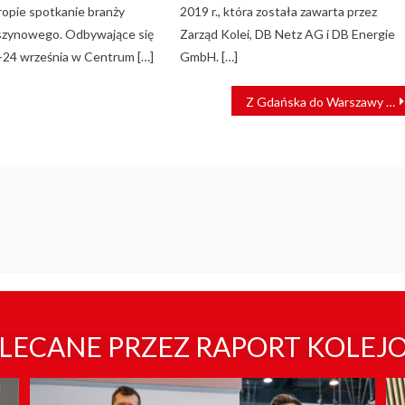
ropie spotkanie branży
2019 r., która została zawarta przez
szynowego. Odbywające się
Zarząd Kolei, DB Netz AG i DB Energie
-24 września w Centrum […]
GmbH. […]
Z Gdańska do Warszawy przez Grudziądz. Znamy przebieg szprychy nr 1
LECANE PRZEZ RAPORT KOLEJ