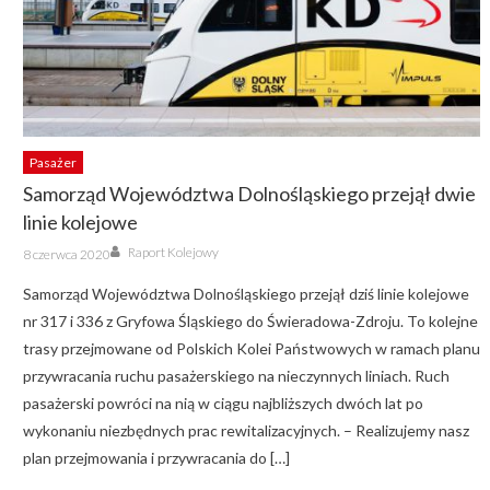
Pasażer
Samorząd Województwa Dolnośląskiego przejął dwie
linie kolejowe
Author
Posted
Raport Kolejowy
8 czerwca 2020
on
Samorząd Województwa Dolnośląskiego przejął dziś linie kolejowe
nr 317 i 336 z Gryfowa Śląskiego do Świeradowa-Zdroju. To kolejne
trasy przejmowane od Polskich Kolei Państwowych w ramach planu
przywracania ruchu pasażerskiego na nieczynnych liniach. Ruch
pasażerski powróci na nią w ciągu najbliższych dwóch lat po
wykonaniu niezbędnych prac rewitalizacyjnych. – Realizujemy nasz
plan przejmowania i przywracania do […]