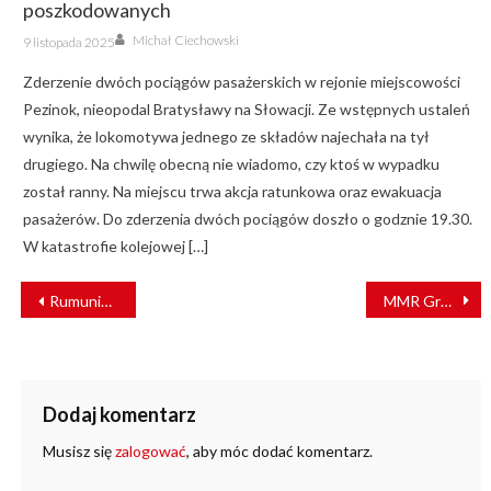
poszkodowanych
Author
Posted
Michał Ciechowski
9 listopada 2025
on
Zderzenie dwóch pociągów pasażerskich w rejonie miejscowości
Pezinok, nieopodal Bratysławy na Słowacji. Ze wstępnych ustaleń
wynika, że lokomotywa jednego ze składów najechała na tył
drugiego. Na chwilę obecną nie wiadomo, czy ktoś w wypadku
został ranny. Na miejscu trwa akcja ratunkowa oraz ewakuacja
pasażerów. Do zderzenia dwóch pociągów doszło o godznie 19.30.
W katastrofie kolejowej […]
NAWIGACJA
Rumunia kupuje wodorowe Mireo od Siemensa
MMR Group TransComfort organizuje szkolenia
WPISU
Dodaj komentarz
Musisz się
zalogować
, aby móc dodać komentarz.