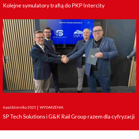
Kolejne symulatory trafią do PKP Intercity
Posted
6 października 2025
|
WYDARZENIA
on
SP Tech Solutions i G&K Rail Group razem dla cyfryzacji