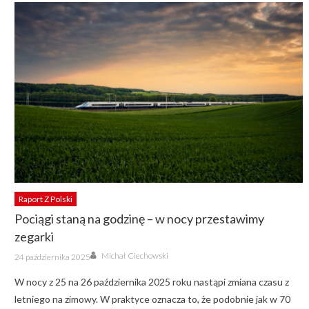
Raport Z Polski
Pociągi staną na godzinę – w nocy przestawimy
zegarki
Author
Posted
Michał Ciechowski
24 października 2025
on
W nocy z 25 na 26 października 2025 roku nastąpi zmiana czasu z
letniego na zimowy. W praktyce oznacza to, że podobnie jak w 70