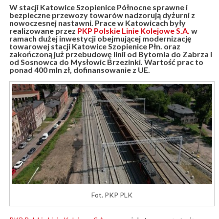
W stacji Katowice Szopienice Północne sprawne i
bezpieczne przewozy towarów nadzorują dyżurni z
nowoczesnej nastawni. Prace w Katowicach były
realizowane przez
PKP Polskie Linie Kolejowe S.A.
w
ramach dużej inwestycji obejmującej modernizację
towarowej stacji Katowice Szopienice Płn. oraz
zakończoną już przebudowę linii od Bytomia do Zabrza i
od Sosnowca do Mysłowic Brzezinki. Wartość prac to
ponad 400 mln zł, dofinansowanie z UE.
Fot. PKP PLK