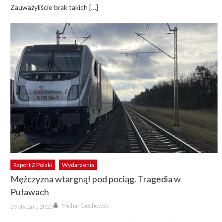
Zauważyliście brak takich […]
Raport Z Polski
Wydarzenia
Mężczyzna wtargnął pod pociąg. Tragedia w
Puławach
Author
Posted
Michał Ciechowski
29 stycznia 2025
on