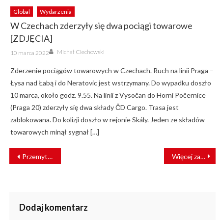
Global
Wydarzenia
W Czechach zderzyły się dwa pociągi towarowe
[ZDJĘCIA]
Author
Posted
Michał Ciechowski
10 marca 2022
on
Zderzenie pociągów towarowych w Czechach. Ruch na linii Praga –
Łysa nad Łabą i do Neratovic jest wstrzymany. Do wypadku doszło
10 marca, około godz. 9.55. Na linii z Vysočan do Horní Počernice
(Praga 20) zderzyły się dwa składy ČD Cargo. Trasa jest
zablokowana. Do kolizji doszło w rejonie Skály. Jeden ze składów
towarowych minął sygnał […]
NAWIGACJA
Przemyt papierosów w kolejowych cysternach
Więcej zatrudnionych w sektorze kolejowym w 2022 r.
WPISU
Dodaj komentarz