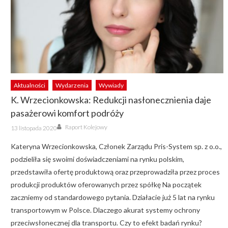
Aktualności
Wydarzenia
Wywiady
K. Wrzecionkowska: Redukcji nasłonecznienia daje
pasażerowi komfort podróży
Author
Posted
Raport Kolejowy
13 listopada 2020
on
Kateryna Wrzecionkowska, Członek Zarządu Pris-System sp. z o.o.,
podzieliła się swoimi doświadczeniami na rynku polskim,
przedstawiła ofertę produktową oraz przeprowadziła przez proces
produkcji produktów oferowanych przez spółkę Na początek
zaczniemy od standardowego pytania. Działacie już 5 lat na rynku
transportowym w Polsce. Dlaczego akurat systemy ochrony
przeciwsłonecznej dla transportu. Czy to efekt badań rynku?