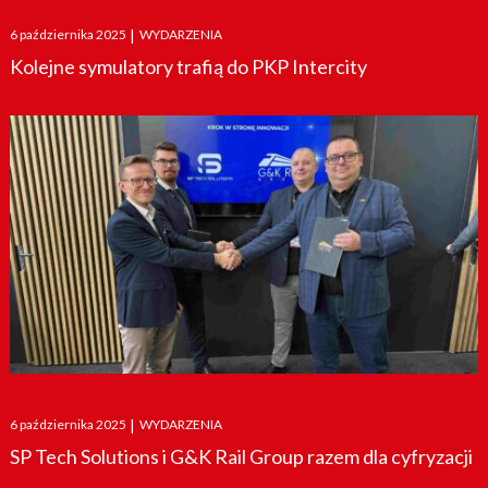
Posted
6 października 2025
|
WYDARZENIA
on
Kolejne symulatory trafią do PKP Intercity
Posted
6 października 2025
|
WYDARZENIA
on
SP Tech Solutions i G&K Rail Group razem dla cyfryzacji