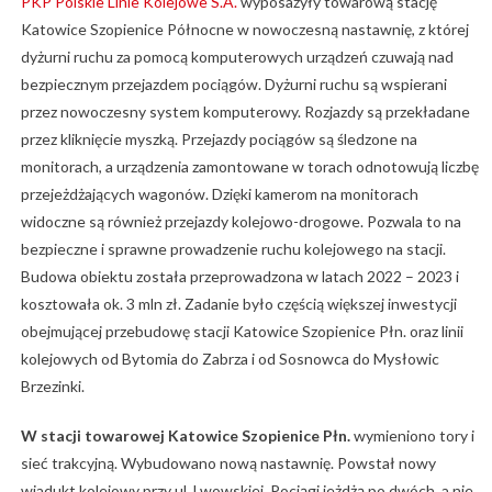
PKP Polskie Linie Kolejowe S.A.
wyposażyły towarową stację
Katowice Szopienice Północne w nowoczesną nastawnię, z której
dyżurni ruchu za pomocą komputerowych urządzeń czuwają nad
bezpiecznym przejazdem pociągów. Dyżurni ruchu są wspierani
przez nowoczesny system komputerowy. Rozjazdy są przekładane
przez kliknięcie myszką. Przejazdy pociągów są śledzone na
monitorach, a urządzenia zamontowane w torach odnotowują liczbę
przejeżdżających wagonów. Dzięki kamerom na monitorach
widoczne są również przejazdy kolejowo-drogowe. Pozwala to na
bezpieczne i sprawne prowadzenie ruchu kolejowego na stacji.
Budowa obiektu została przeprowadzona w latach 2022 – 2023 i
kosztowała ok. 3 mln zł. Zadanie było częścią większej inwestycji
obejmującej przebudowę stacji Katowice Szopienice Płn. oraz linii
kolejowych od Bytomia do Zabrza i od Sosnowca do Mysłowic
Brzezinki.
W stacji towarowej Katowice Szopienice Płn.
wymieniono tory i
sieć trakcyjną. Wybudowano nową nastawnię. Powstał nowy
wiadukt kolejowy przy ul. Lwowskiej. Pociągi jeżdżą po dwóch, a nie