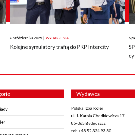
Posted
Pos
6 października 2025
|
WYDARZENIA
6 p
on
on
O
Kolejne symulatory trafią do PKP Intercity
SP
cy
orie
Wydawca
Polska Izba Kolei
iady
ul. J. Karola Chodkiewicza 17
żer
85-065 Bydgoszcz
tel: +48 52 324 93 80
wozy towarowe