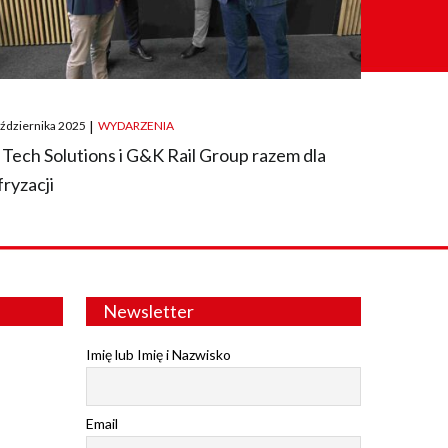
ted
aździernika 2025
|
WYDARZENIA
 Tech Solutions i G&K Rail Group razem dla
fryzacji
Newsletter
Imię lub Imię i Nazwisko
Email