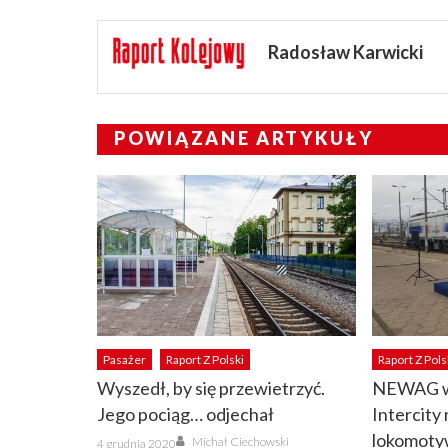
Radosław Karwicki
POWIĄZANE ARTYKUŁY
Pasażer
Raport Z Polski
Raport Z Pols
Wyszedł, by się przewietrzyć.
NEWAG wy
Jego pociąg… odjechał
Intercit
Author
lokomoty
Posted
Michał Ciechowski
4 grudnia 2020