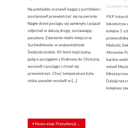
on
Posted
22 październi
on
Na pokładzie zostawił bagaż z portfelem i
postanowił przewietrzyć się na peronie.
PKP Interci
Nagle drzwi pociągu się zamknęły i pojazd
lokomotyw 
odjechał w dalszą drogę, zostawiając
kolejne 5 sz
pasażera. Zdarzenie miało miejsce w
przewoźnika
Suchedniowie, w województwie
Małecki, Se
Świętokrzyskim. 45-letni mężczyzna,
Aktywów Pa
jadący pociągiem z Krakowa do Olsztyna,
bardzo ważny
wyszedł z pociągu i chciał się
mówił Macie
przewietrzyć. Choć temperatura była
Ministerst
niska, pasażer wysiadł w […]
Dzisiaj nas
kolejowy za
NAWIGACJA
Nowy etap Prezydencji Bezpieczeństwa. POLREGIO rozwinie system szkoleń dla kolei
WPISU