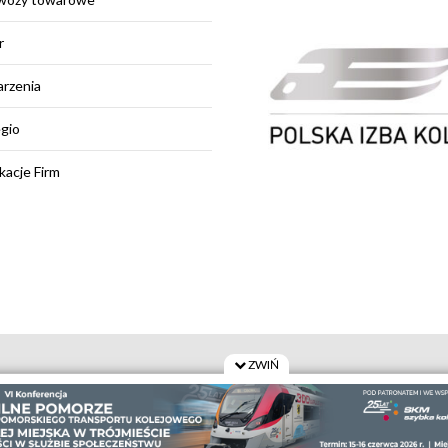
r
rzenia
egio
kacje Firm