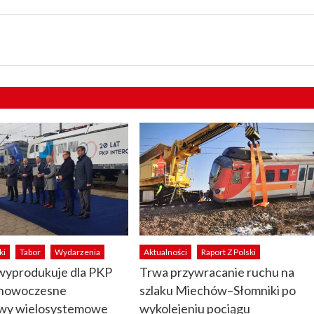
ki
Tabor
Wydarzenia
Aktualności
Raport Z Polski
produkuje dla PKP
Trwa przywracanie ruchu na
y nowoczesne
szlaku Miechów–Słomniki po
wy wielosystemowe
wykolejeniu pociągu