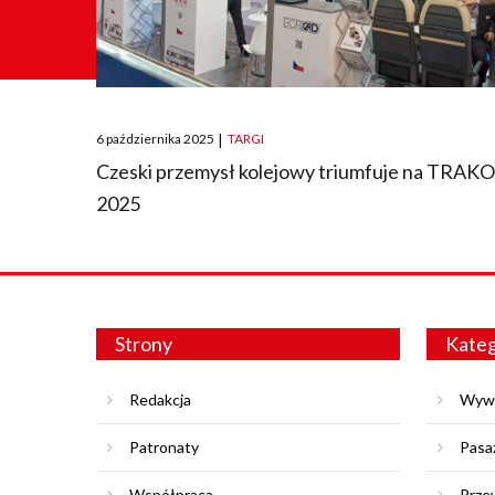
Posted
6 października 2025
|
TARGI
on
Czeski przemysł kolejowy triumfuje na TRAK
2025
Strony
Kateg
Redakcja
Wyw
Patronaty
Pasa
Współpraca
Prze