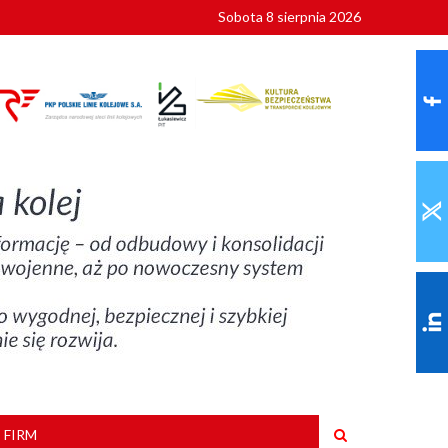
Sobota 8 sierpnia 2026
ionalnych
szkoły
 FIRM