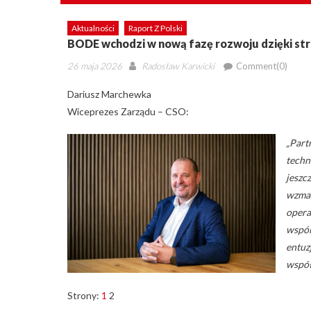
Aktualności
Raport Z Polski
BODE wchodzi w nową fazę rozwoju dzięki st
Posted
Author
26 maja 2026
Radosław Karwicki
Comment(0)
on
Dariusz Marchewka
Wiceprezes Zarządu – CSO:
„Part
techn
jeszc
wzmac
opera
wspól
entuz
współ
Strony:
1
2