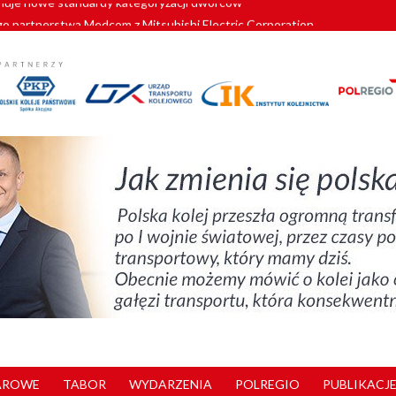
o partnerstwa Medcom z Mitsubishi Electric Corporation
tnerem „Lata na Dolnym Śląsku”. We Wrocławiu rusza weekend pełen reg
pomorskie znów szuka dostawcy nowych EZT
ach kolejowych w północnej Wielkopolsce. Łatwiejsze dojazdy do pracy i 
nuje nowe standardy kategoryzacji dworców
AROWE
TABOR
WYDARZENIA
POLREGIO
PUBLIKACJE