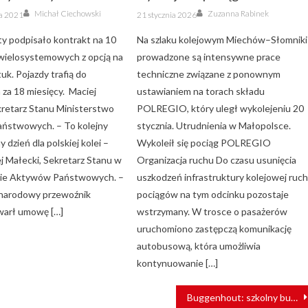
Author
Author
Posted
Michał Ciechowski
Zuzanna Rabinek
ka 2021
21 stycznia 2026
on
ty podpisało kontrakt na 10
Na szlaku kolejowym Miechów–Słomniki
wielosystemowych z opcją na
prowadzone są intensywne prace
tuk. Pojazdy trafią do
techniczne związane z ponownym
 za 18 miesięcy. Maciej
ustawianiem na torach składu
kretarz Stanu Ministerstwo
POLREGIO, który uległ wykolejeniu 20
ństwowych. – To kolejny
stycznia. Utrudnienia w Małopolsce.
 dzień dla polskiej kolei –
Wykoleił się pociąg POLREGIO
j Małecki, Sekretarz Stanu w
Organizacja ruchu Do czasu usunięcia
wie Aktywów Państwowych. –
uszkodzeń infrastruktury kolejowej ruc
z narodowy przewoźnik
pociągów na tym odcinku pozostaje
warł umowę […]
wstrzymany. W trosce o pasażerów
uruchomiono zastępczą komunikację
autobusową, która umożliwia
kontynuowanie […]
Buggenhout: szkolny bus na torach. Nie żyje kilka osób