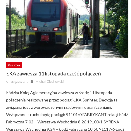
Pasażer
ŁKA zawiesza 11 listopada część połączeń
Author
Posted
Michał Ciechowski
9 listopada 2020
on
Łódzka Kolej Aglomeracyjna zawiesza w środę 11 listopada
połączenia realizowane przez pociągi ŁKA Sprinter. Decyzja ta
związana jest z wprowadzonymi rządowymi ograniczeniami.
Wyłączone z ruchu będą pociągi: 91101/0 FABRYKANT relacji Łódź
Fabryczna 7:02 – Warszawa Wschodnia 8:26 19100/1 SYRENA
Warszawa Wschodnia 9:24 – Łódź Fabryczna 10:50 91117/6 Łódź