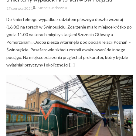
Author
Posted
Michał Ciechowski
17 czerwca 2021
on
Do śmiertelnego wypadku z udziałem pieszego doszło wczoraj
(16.06) na torach w Świnoujściu. Zdarzenie miało miejsce krótko po
godz. 11.00 na torach między stacjami Szczecin Główny a
Pomorzanami. Osoba piesza wtargnęła pod pociąg relacji Poznań –
Świnoujście. Pasażerowie składu zostali ewakuowani do innego
pociągu. Na miejsce zdarzenia przyjechał prokurator, który będzie
wyjaśniał przyczyny i okoliczności […]