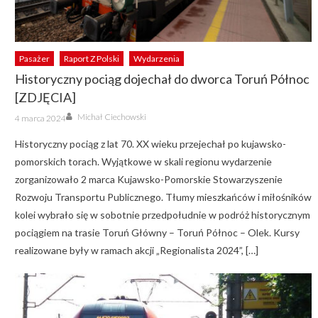
Pasażer
Raport Z Polski
Wydarzenia
Historyczny pociąg dojechał do dworca Toruń Północ
[ZDJĘCIA]
Author
Posted
Michał Ciechowski
4 marca 2024
on
Historyczny pociąg z lat 70. XX wieku przejechał po kujawsko-
pomorskich torach. Wyjątkowe w skali regionu wydarzenie
zorganizowało 2 marca Kujawsko-Pomorskie Stowarzyszenie
Rozwoju Transportu Publicznego. Tłumy mieszkańców i miłośników
kolei wybrało się w sobotnie przedpołudnie w podróż historycznym
pociągiem na trasie Toruń Główny – Toruń Północ – Olek. Kursy
realizowane były w ramach akcji „Regionalista 2024”, […]