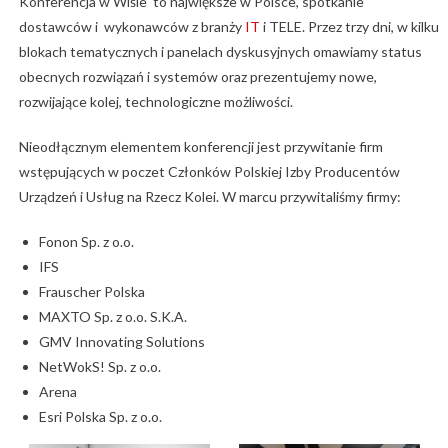
Konferencja w Wiśle to największe w Polsce, spotkanie
dostawców i wykonawców z branży
IT
i TELE. Przez trzy dni, w kilku
blokach tematycznych i panelach dyskusyjnych omawiamy status
obecnych rozwiązań i systemów oraz prezentujemy nowe,
rozwijające kolej, technologiczne możliwości.
Nieodłącznym elementem konferencji jest przywitanie firm
wstępujących w poczet Członków Polskiej Izby Producentów
Urządzeń i Usług na Rzecz Kolei. W marcu przywitaliśmy firmy:
Fonon Sp. z o.o.
IFS
Frauscher Polska
MAXTO Sp. z o.o. S.K.A.
GMV Innovating Solutions
NetWokS! Sp. z o.o.
Arena
Esri Polska Sp. z o.o.