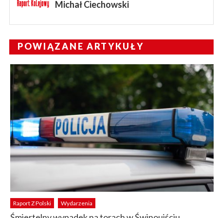
Michał Ciechowski
POWIĄZANE ARTYKUŁY
Raport Z Polski
Wydarzenia
Śmiertelny wypadek na torach w Świnoujściu