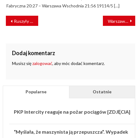
Fabryczna 20:27 – Warszawa Wschodnia 21:56 19114/5 […]
NAWIGACJA
Ruszyły prace na linii Poznań – Wolsztyn
Warszawska SKM odebrała kolejne pociągi
WPISU
Dodaj komentarz
Musisz się
zalogować
, aby móc dodać komentarz.
Popularne
Ostatnie
PKP Intercity reaguje na pożar pociągów [ZDJĘCIA]
“Myślała, że maszynista ją przepuszcza”. Wypadek