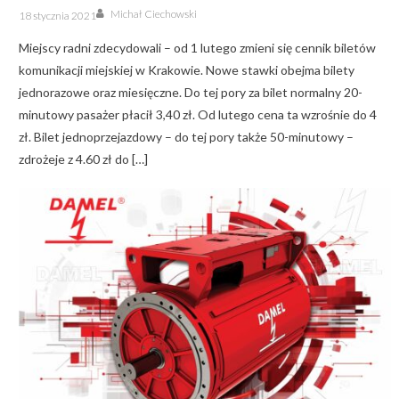
Author
Posted
Michał Ciechowski
18 stycznia 2021
on
Miejscy radni zdecydowali – od 1 lutego zmieni się cennik biletów
komunikacji miejskiej w Krakowie. Nowe stawki obejma bilety
jednorazowe oraz miesięczne. Do tej pory za bilet normalny 20-
minutowy pasażer płacił 3,40 zł. Od lutego cena ta wzrośnie do 4
zł. Bilet jednoprzejazdowy – do tej pory także 50-minutowy –
zdrożeje z 4.60 zł do […]