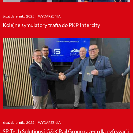
Posted
6 października 2025
|
WYDARZENIA
on
Kolejne symulatory trafią do PKP Intercity
Posted
6 października 2025
|
WYDARZENIA
on
SP Tech Solutions i G&K Rail Group razem dla cyfryzacji