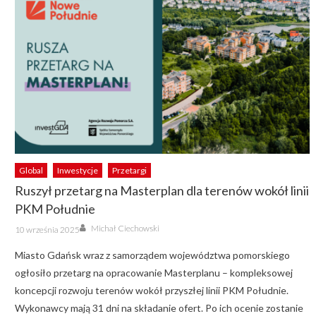
Global
Inwestycje
Przetargi
Ruszył przetarg na Masterplan dla terenów wokół linii
PKM Południe
Author
Posted
Michał Ciechowski
10 września 2025
on
Miasto Gdańsk wraz z samorządem województwa pomorskiego
ogłosiło przetarg na opracowanie Masterplanu – kompleksowej
koncepcji rozwoju terenów wokół przyszłej linii PKM Południe.
Wykonawcy mają 31 dni na składanie ofert. Po ich ocenie zostanie