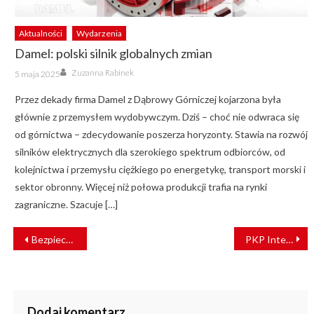
Aktualności
Wydarzenia
Damel: polski silnik globalnych zmian
Author
Posted
Zuzanna Rabinek
5 maja 2025
on
Przez dekady firma Damel z Dąbrowy Górniczej kojarzona była
głównie z przemysłem wydobywczym. Dziś – choć nie odwraca się
od górnictwa – zdecydowanie poszerza horyzonty. Stawia na rozwój
silników elektrycznych dla szerokiego spektrum odbiorców, od
kolejnictwa i przemysłu ciężkiego po energetykę, transport morski i
sektor obronny. Więcej niż połowa produkcji trafia na rynki
zagraniczne. Szacuje […]
NAWIGACJA
Bezpieczna kolej według POLREGIO
PKP Intercity wybuduje nową lokomotywownię. Umowa podpisana
WPISU
Dodaj komentarz