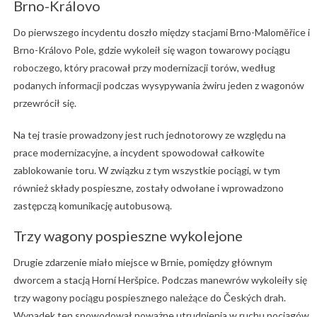
Brno-Královo
Do pierwszego incydentu doszło między stacjami Brno-Maloměřice i
Brno-Královo Pole, gdzie wykoleił się wagon towarowy pociągu
roboczego, który pracował przy modernizacji torów, według
podanych informacji podczas wysypywania żwiru jeden z wagonów
przewrócił się.
Na tej trasie prowadzony jest ruch jednotorowy ze względu na
prace modernizacyjne, a incydent spowodował całkowite
zablokowanie toru. W związku z tym wszystkie pociągi, w tym
również składy pospieszne, zostały odwołane i wprowadzono
zastępczą komunikację autobusową.
Trzy wagony pospieszne wykolejone
Drugie zdarzenie miało miejsce w Brnie, pomiędzy głównym
dworcem a stacją Horní Heršpice. Podczas manewrów wykoleiły się
trzy wagony pociągu pospiesznego należące do Českých drah.
Wypadek ten spowodował poważne utrudnienia w ruchu pociągów