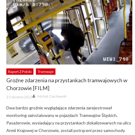
Raport Z Polski
Tramwaje
Groźne zdarzenia na przystankach tramwajowych w
Chorzowie [FILM]
Author
Posted
Michał Ciechowski
21 sierpnia 2023
on
Dwa bardzo groźnie wyglądające zdarzenia zarejestrował
monitoring zainstalowany w pojazdach Tramwajów Śląskich.
Pasażerowie, wysiadający na przystankach zlokalizowanych na ulicy
Armii Krajowej w Chorzowie, zostali potrąceni przez samochody.