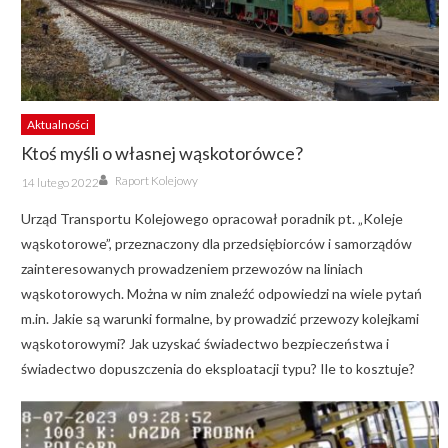
Aktualności
Ktoś myśli o własnej wąskotorówce?
Author
Posted
Raport Kolejowy
14 lutego 2022
on
Urząd Transportu Kolejowego opracował poradnik pt. „Koleje
wąskotorowe”, przeznaczony dla przedsiębiorców i samorządów
zainteresowanych prowadzeniem przewozów na liniach
wąskotorowych. Można w nim znaleźć odpowiedzi na wiele pytań
m.in. Jakie są warunki formalne, by prowadzić przewozy kolejkami
wąskotorowymi? Jak uzyskać świadectwo bezpieczeństwa i
świadectwo dopuszczenia do eksploatacji typu? Ile to kosztuje?