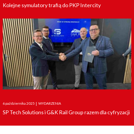
Kolejne symulatory trafią do PKP Intercity
Posted
6 października 2025
|
WYDARZENIA
on
SP Tech Solutions i G&K Rail Group razem dla cyfryzacji