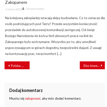
Zakopanem
Author
Posted
Tomasz Mokos
1 marca 2022
on
Na kolejową zakopiankę wracają ekipy budowlane. Co to oznacza dla
osób podróżujących pod Tatry? Przede wszystkim konieczność
przesiadek do autobusowej komunikacji zastępczej. Od świąt
Bożego Narodzenia do końca ferii zimowych prace na linii do
Zakopanego były wstrzymane. Wszystko po to, aby umożliwić
wypoczywającym w górach dogodny, bezpośredni dojazd. Z uwagi
na kontynuację prac, teraz komfort […]
NAWIGACJA
Polska wyda list gończy za dywersantami
Eko-inwestycja POLREGIO: nowoczesna myjnia pojazdów w Szczecinie
WPISU
Dodaj komentarz
Musisz się
zalogować
, aby móc dodać komentarz.