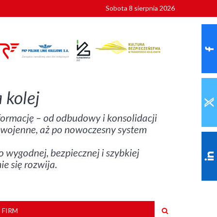
Sobota 8 sierpnia 2026
ionalnych
szkoły
 FIRM