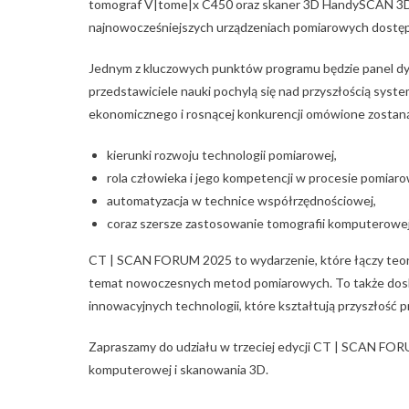
tomograf V|tome|x C450 oraz skaner 3D HandySCAN 3D|M
najnowocześniejszych urządzeniach pomiarowych dostęp
Jednym z kluczowych punktów programu będzie panel dysk
przedstawiciele nauki pochylą się nad przyszłością sys
ekonomicznego i rosnącej konkurencji omówione zostaną 
kierunki rozwoju technologii pomiarowej,
rola człowieka i jego kompetencji w procesie pomiar
automatyzacja w technice współrzędnościowej,
coraz szersze zastosowanie tomografii komputerowej
CT | SCAN FORUM 2025 to wydarzenie, które łączy teori
temat nowoczesnych metod pomiarowych. To także dosk
innowacyjnych technologii, które kształtują przyszłość 
Zapraszamy do udziału w trzeciej edycji CT | SCAN FOR
komputerowej i skanowania 3D.