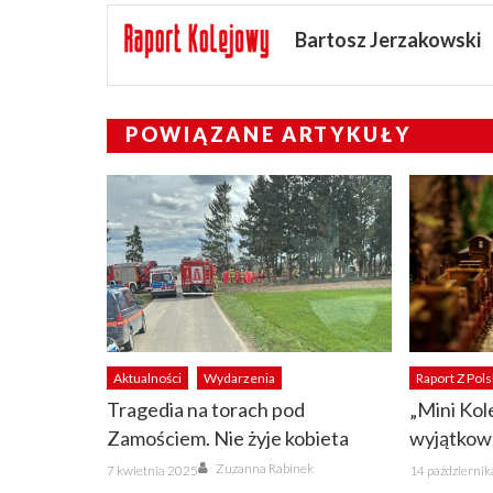
Bartosz Jerzakowski
POWIĄZANE ARTYKUŁY
Aktualności
Wydarzenia
Raport Z Pols
Tragedia na torach pod
„Mini Kol
Zamościem. Nie żyje kobieta
wyjątkow
Author
Posted
Posted
Zuzanna Rabinek
7 kwietnia 2025
14 październi
on
on