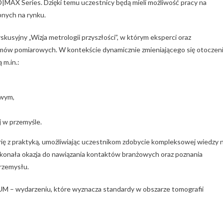
AX Series. Dzięki temu uczestnicy będą mieli możliwość pracy na
nych na rynku.
usyjny „Wizja metrologii przyszłości”, w którym eksperci oraz
temów pomiarowych. W kontekście dynamicznie zmieniającego się otoczen
m.in.:
owym,
 w przemyśle.
ę z praktyką, umożliwiając uczestnikom zdobycie kompleksowej wiedzy 
onała okazja do nawiązania kontaktów branżowych oraz poznania
przemysłu.
UM – wydarzeniu, które wyznacza standardy w obszarze tomografii