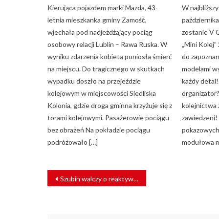
Kierująca pojazdem marki Mazda, 43-
W najbliższ
letnia mieszkanka gminy Zamość,
październik
wjechała pod nadjeżdżający pociąg
zostanie V 
osobowy relacji Lublin – Rawa Ruska. W
„Mini Kolej
wyniku zdarzenia kobieta poniosła śmierć
do zapoznan
na miejscu. Do tragicznego w skutkach
modelami wy
wypadku doszło na przejeździe
każdy detal!
kolejowym w miejscowości Siedliska
organizator?
Kolonia, gdzie droga gminna krzyżuje się z
kolejnictwa
torami kolejowymi. Pasażerowie pociągu
zawiedzeni!
bez obrażeń Na pokładzie pociągu
pokazowych
podróżowało […]
modułowa m
NAWIGACJA
Szubin walczy o reaktywację linii kolejowej nr 356
WPISU