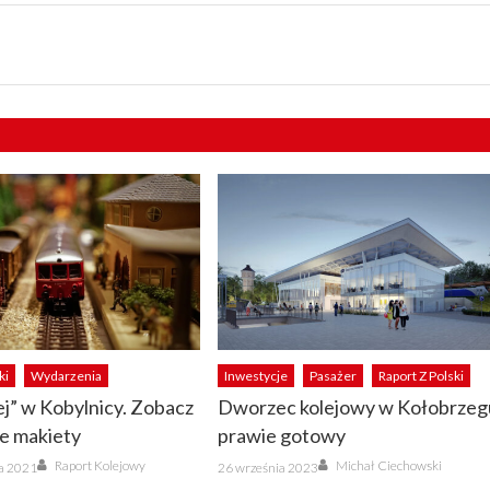
ki
Wydarzenia
Inwestycje
Pasażer
Raport Z Polski
ej” w Kobylnicy. Zobacz
Dworzec kolejowy w Kołobrzeg
e makiety
prawie gotowy
Author
Author
Posted
Raport Kolejowy
Michał Ciechowski
ka 2021
26 września 2023
on