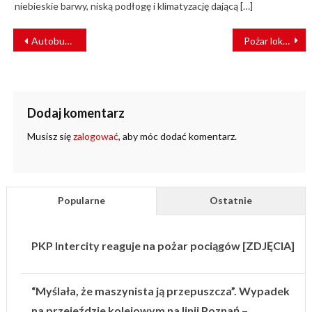
niebieskie barwy, niską podłogę i klimatyzację dającą […]
NAWIGACJA
Autobusem z Trzebnicy: województwo remontuje pierwszą samorządową linię kolejową
Pożar lokomotywy pociągu IC Zakopane – Poznań w Choczni
WPISU
Dodaj komentarz
Musisz się
zalogować
, aby móc dodać komentarz.
Popularne
Ostatnie
PKP Intercity reaguje na pożar pociągów [ZDJĘCIA]
“Myślała, że maszynista ją przepuszcza”. Wypadek
na przejeździe kolejowym na linii Poznań –