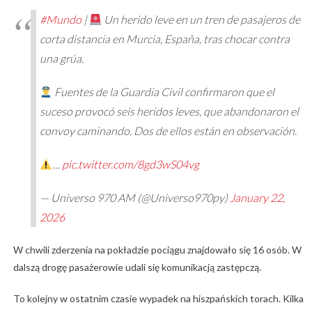
#Mundo
|
Un herido leve en un tren de pasajeros de
corta distancia en Murcia, España, tras chocar contra
una grúa.
Fuentes de la Guardia Civil confirmaron que el
suceso provocó seis heridos leves, que abandonaron el
convoy caminando. Dos de ellos están en observación.
…
pic.twitter.com/8gd3wS04vg
— Universo 970 AM (@Universo970py)
January 22,
2026
W chwili zderzenia na pokładzie pociągu znajdowało się 16 osób. W
dalszą drogę pasażerowie udali się komunikacją zastępczą.
To kolejny w ostatnim czasie wypadek na hiszpańskich torach. Kilka