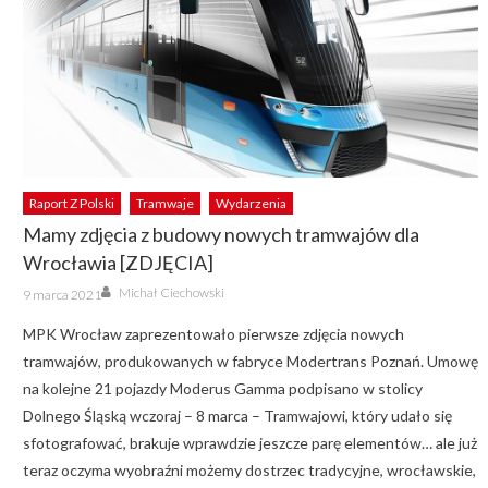
Raport Z Polski
Tramwaje
Wydarzenia
Mamy zdjęcia z budowy nowych tramwajów dla
Wrocławia [ZDJĘCIA]
Author
Posted
Michał Ciechowski
9 marca 2021
on
MPK Wrocław zaprezentowało pierwsze zdjęcia nowych
tramwajów, produkowanych w fabryce Modertrans Poznań. Umowę
na kolejne 21 pojazdy Moderus Gamma podpisano w stolicy
Dolnego Śląską wczoraj – 8 marca – Tramwajowi, który udało się
sfotografować, brakuje wprawdzie jeszcze parę elementów… ale już
teraz oczyma wyobraźni możemy dostrzec tradycyjne, wrocławskie,