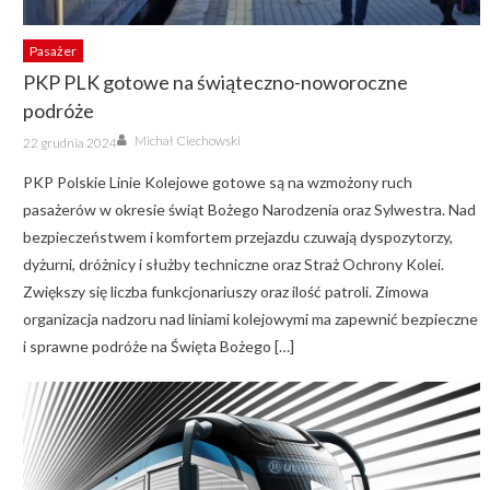
Pasażer
PKP PLK gotowe na świąteczno-noworoczne
podróże
Author
Posted
Michał Ciechowski
22 grudnia 2024
on
PKP Polskie Linie Kolejowe gotowe są na wzmożony ruch
pasażerów w okresie świąt Bożego Narodzenia oraz Sylwestra. Nad
bezpieczeństwem i komfortem przejazdu czuwają dyspozytorzy,
dyżurni, dróżnicy i służby techniczne oraz Straż Ochrony Kolei.
Zwiększy się liczba funkcjonariuszy oraz ilość patroli. Zimowa
organizacja nadzoru nad liniami kolejowymi ma zapewnić bezpieczne
i sprawne podróże na Święta Bożego […]