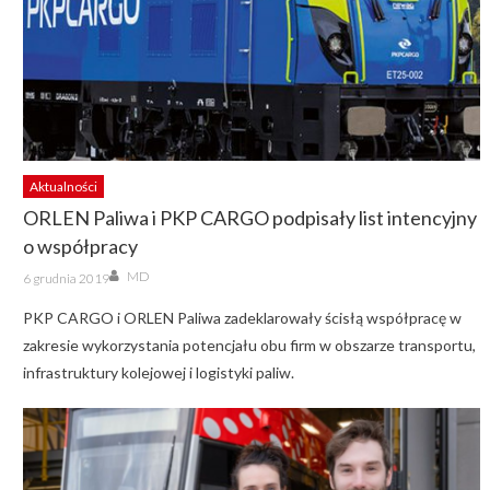
Aktualności
ORLEN Paliwa i PKP CARGO podpisały list intencyjny
o współpracy
Author
Posted
MD
6 grudnia 2019
on
PKP CARGO i ORLEN Paliwa zadeklarowały ścisłą współpracę w
zakresie wykorzystania potencjału obu firm w obszarze transportu,
infrastruktury kolejowej i logistyki paliw.