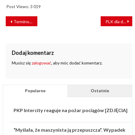
Post Views: 3 019
NAWIGACJA
Terminowość, solidność i doświadczenie
PLK dla dobrych podróży w aglomeracji szczecińskiej
WPISU
Dodaj komentarz
Musisz się
zalogować
, aby móc dodać komentarz.
Popularne
Ostatnie
PKP Intercity reaguje na pożar pociągów [ZDJĘCIA]
“Myślała, że maszynista ją przepuszcza”. Wypadek