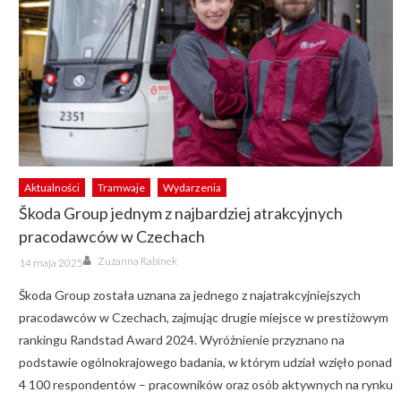
Aktualności
Tramwaje
Wydarzenia
Škoda Group jednym z najbardziej atrakcyjnych
pracodawców w Czechach
Author
Posted
Zuzanna Rabinek
14 maja 2025
on
Škoda Group została uznana za jednego z najatrakcyjniejszych
pracodawców w Czechach, zajmując drugie miejsce w prestiżowym
rankingu Randstad Award 2024. Wyróżnienie przyznano na
podstawie ogólnokrajowego badania, w którym udział wzięło ponad
4 100 respondentów – pracowników oraz osób aktywnych na rynku