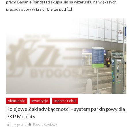
pracy. Badanie Randstad skupia się na wizerunku największych
pracodawców w kraju i bierze pod […]
Aktualności
Inwestycje
Raport Z Polski
Kolejowe Zakłady Łączności – system parkingowy dla
PKP Mobility
Author
Posted
Raport Kolejowy
18 lutego 2021
on