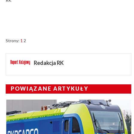
RK
Strony:
1
2
Redakcja RK
POWIĄZANE ARTYKUŁY