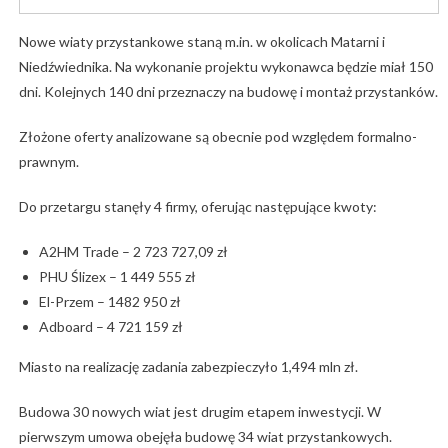
Nowe wiaty przystankowe staną m.in. w okolicach Matarni i
Niedźwiednika. Na wykonanie projektu wykonawca będzie miał 150
dni. Kolejnych 140 dni przeznaczy na budowę i montaż przystanków.
Złożone oferty analizowane są obecnie pod względem formalno-
prawnym.
Do przetargu stanęły 4 firmy, oferując następujące kwoty:
A2HM Trade – 2 723 727,09 zł
PHU Ślizex – 1 449 555 zł
El-Przem – 1482 950 zł
Adboard – 4 721 159 zł
Miasto na realizację zadania zabezpieczyło 1,494 mln zł.
Budowa 30 nowych wiat jest drugim etapem inwestycji. W
pierwszym umowa obejęła budowę 34 wiat przystankowych.