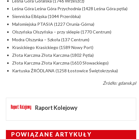
Leśna Góra Góralska (1746 Wrzeszcz)
Leśna Góra Leśna Góra Przychodnia (1428 Leśna Góra pętla)
Siennicka Elbląska (1044 Przeróbka)
Małomiejska PTASIA (1227 Orunia-Górna)
Olszyńska Olszyńska – przy sklepie (1770 Centrum)
Modra Olszynka – Szkoła (137 Centrum)
Krasickiego Krasickiego (1589 Nowy Port)
Złota Karczma Złota Karczma (1802 Pętla)
Złota Karczma Złota Karczma (1610 Słowackiego)
Kartuska ŹRÓDLANA (1258 Łostowice Świętokrzyska)
Źródło: gdansk.pl
Raport Kolejowy
POWIĄZANE ARTYKUŁY