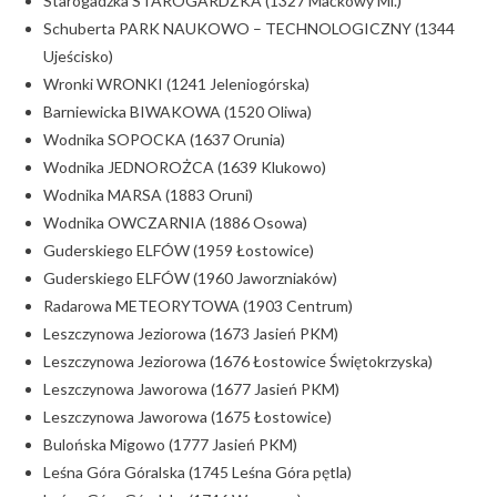
Starogadzka STAROGARDZKA (1327 Maćkowy Ml.)
Schuberta PARK NAUKOWO – TECHNOLOGICZNY (1344
Ujeścisko)
Wronki WRONKI (1241 Jeleniogórska)
Barniewicka BIWAKOWA (1520 Oliwa)
Wodnika SOPOCKA (1637 Orunia)
Wodnika JEDNOROŻCA (1639 Klukowo)
Wodnika MARSA (1883 Oruni)
Wodnika OWCZARNIA (1886 Osowa)
Guderskiego ELFÓW (1959 Łostowice)
Guderskiego ELFÓW (1960 Jaworzniaków)
Radarowa METEORYTOWA (1903 Centrum)
Leszczynowa Jeziorowa (1673 Jasień PKM)
Leszczynowa Jeziorowa (1676 Łostowice Świętokrzyska)
Leszczynowa Jaworowa (1677 Jasień PKM)
Leszczynowa Jaworowa (1675 Łostowice)
Bulońska Migowo (1777 Jasień PKM)
Leśna Góra Góralska (1745 Leśna Góra pętla)