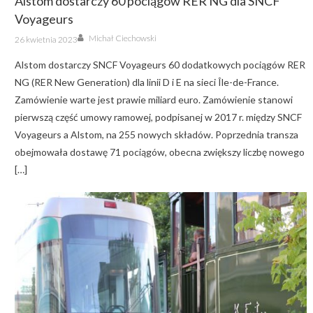
Alstom dostarczy 60 pociągów RER NG dla SNCF
Voyageurs
Author
Posted
Michał Ciechowski
26 kwietnia 2023
on
Alstom dostarczy SNCF Voyageurs 60 dodatkowych pociągów RER
NG (RER New Generation) dla linii D i E na sieci Île-de-France.
Zamówienie warte jest prawie miliard euro. Zamówienie stanowi
pierwszą część umowy ramowej, podpisanej w 2017 r. między SNCF
Voyageurs a Alstom, na 255 nowych składów. Poprzednia transza
obejmowała dostawę 71 pociągów, obecna zwiększy liczbę nowego
[…]