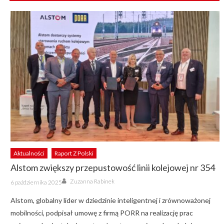
Aktualności
Raport Z Polski
Alstom zwiększy przepustowość linii kolejowej nr 354
Author
Posted
Zuzanna Rabinek
6 października 2025
on
Alstom, globalny lider w dziedzinie inteligentnej i zrównoważonej
mobilności, podpisał umowę z firmą PORR na realizację prac