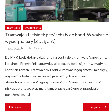
Tramwaje
Wydarzenia
Tramwaje z Helsinek przyjechały do Łodzi. W wakacje
wyjadą na tory [ZDJĘCIA]
Author
Posted
Michał Ciechowski
7 lipca 2021
on
Do MPK Łódź dotarły dziś rano na testy dwa tramwaje Variotram z
Helsinek. Przewoźnik sprawdzi, jak pojazdy będą się sprawowały na
łódzkich torach. Tramwaje w Łodzi kursować będą przez 8 miesięcy,
aby można było przetestować je w różnych warunkach
atmosferycznych. – Wagony tramwajowe Variotram są w pełni
niskopodłogowe oraz mają klimatyzację zarówno w przedziale
pasażerskim, […]
NAWIGACJA
Krzysztof Dyl: 5G – skok cywilizacyjny, czy tylko szybszy transfer danych?
Specjalistyczna maszyna AHM usprawni ruch kolejowy między Kielcami a Częstochową
WPISU