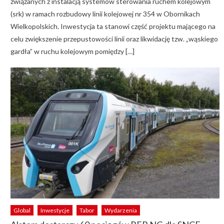
związanych z instalacją systemów sterowania ruchem kolejowym
(srk) w ramach rozbudowy linii kolejowej nr 354 w Obornikach
Wielkopolskich. Inwestycja ta stanowi część projektu mającego na
celu zwiększenie przepustowości linii oraz likwidację tzw. „wąskiego
gardła” w ruchu kolejowym pomiędzy […]
Global
Inwestycje
Tabor
Wydarzenia