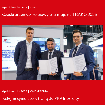
Posted
6 października 2025
|
TARGI
on
Czeski przemysł kolejowy triumfuje na TRAKO 2025
Posted
6 października 2025
|
WYDARZENIA
on
Kolejne symulatory trafią do PKP Intercity