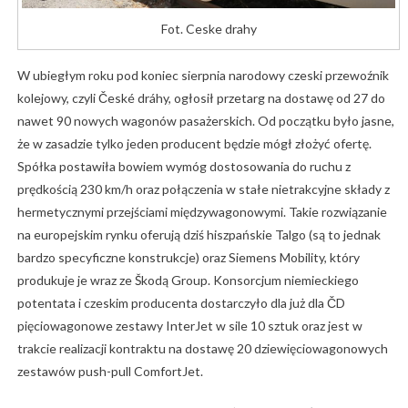
Fot. Ceske drahy
W ubiegłym roku pod koniec sierpnia narodowy czeski przewoźnik
kolejowy, czyli České dráhy, ogłosił przetarg na dostawę od 27 do
nawet 90 nowych wagonów pasażerskich. Od początku było jasne,
że w zasadzie tylko jeden producent będzie mógł złożyć ofertę.
Spółka postawiła bowiem wymóg dostosowania do ruchu z
prędkością 230 km/h oraz połączenia w stałe nietrakcyjne składy z
hermetycznymi przejściami międzywagonowymi. Takie rozwiązanie
na europejskim rynku oferują dziś hiszpańskie Talgo (są to jednak
bardzo specyficzne konstrukcje) oraz Siemens Mobility, który
produkuje je wraz ze Škodą Group. Konsorcjum niemieckiego
potentata i czeskim producenta dostarczyło dla już dla ČD
pięciowagonowe zestawy InterJet w sile 10 sztuk oraz jest w
trakcie realizacji kontraktu na dostawę 20 dziewięciowagonowych
zestawów push-pull ComfortJet.