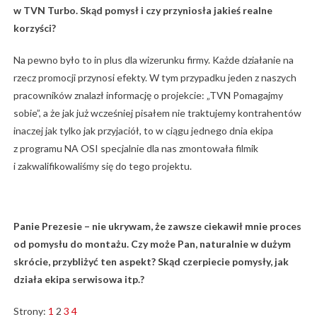
w TVN Turbo. Skąd pomysł i czy przyniosła jakieś realne
korzyści?
Na pewno było to in plus dla wizerunku firmy. Każde działanie na
rzecz promocji przynosi efekty. W tym przypadku jeden z naszych
pracowników znalazł informację o projekcie: „TVN Pomagajmy
sobie”, a że jak już wcześniej pisałem nie traktujemy kontrahentów
inaczej jak tylko jak przyjaciół, to w ciągu jednego dnia ekipa
z programu NA OSI specjalnie dla nas zmontowała filmik
i zakwalifikowaliśmy się do tego projektu.
Panie Prezesie – nie ukrywam, że zawsze ciekawił mnie proces
od pomysłu do montażu. Czy może Pan, naturalnie w dużym
skrócie, przybliżyć ten aspekt? Skąd czerpiecie pomysły, jak
działa ekipa serwisowa itp.?
Strony:
1
2
3
4