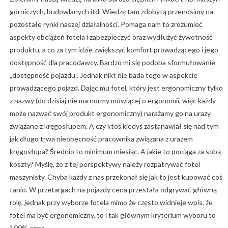
górniczych, budowlanych itd. Wiedzę tam zdobytą przenosimy na
pozostałe rynki naszej działalności. Pomaga nam to zrozumieć
aspekty obciążeń fotela i zabezpieczyć oraz wydłużyć żywotność
produktu, a co za tym idzie zwiększyć komfort prowadzącego i jego
dostępność dla pracodawcy. Bardzo mi się podoba sformułowanie
„dostępność pojazdu”. Jednak nikt nie bada tego w aspekcie
prowadzącego pojazd. Dając mu fotel, który jest ergonomiczny tylko
z nazwy (do dzisiaj nie ma normy mówiącej o ergonomii, więc każdy
może nazwać swój produkt ergonomiczny) narażamy go na urazy
związane z kręgosłupem. A czy ktoś kiedyś zastanawiał się nad tym
jak długo trwa nieobecność pracownika związana z urazem
kręgosłupa? Średnio to minimum miesiąc. A jakie to pociąga za sobą
koszty? Myślę, że z tej perspektywy należy rozpatrywać fotel
maszynisty. Chyba każdy z nas przekonał się jak to jest kupować coś
tanio. W przetargach na pojazdy cena przestała odgrywać główną
rolę, jednak przy wyborze fotela mimo że często widnieje wpis, że
fotel ma być ergonomiczny, to i tak głównym kryterium wyboru to
100% cena.