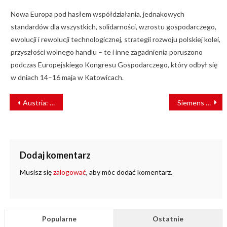
Nowa Europa pod hasłem współdziałania, jednakowych
standardów dla wszystkich, solidarności, wzrostu gospodarczego,
ewolucji i rewolucji technologicznej, strategii rozwoju polskiej kolei,
przyszłości wolnego handlu – te i inne zagadnienia poruszono
podczas Europejskiego Kongresu Gospodarczego, który odbył się
w dniach 14–16 maja w Katowicach.
NAWIGACJA
Austria: trwa zabezpieczanie skalnej ściany. Trasa kolejowa zamknięta
Siemens Mobility zmodernizuje infrastrukturę kolejową w Estonii
WPISU
Dodaj komentarz
Musisz się
zalogować
, aby móc dodać komentarz.
Popularne
Ostatnie