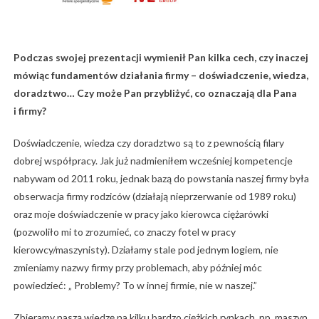
Podczas swojej prezentacji wymienił Pan kilka cech, czy inaczej
mówiąc fundamentów działania firmy – doświadczenie, wiedza,
doradztwo… Czy może Pan przybliżyć, co oznaczają dla Pana
i firmy?
Doświadczenie, wiedza czy doradztwo są to z pewnością filary
dobrej współpracy. Jak już nadmieniłem wcześniej kompetencje
nabywam od 2011 roku, jednak bazą do powstania naszej firmy była
obserwacja firmy rodziców (działają nieprzerwanie od 1989 roku)
oraz moje doświadczenie w pracy jako kierowca ciężarówki
(pozwoliło mi to zrozumieć, co znaczy fotel w pracy
kierowcy/maszynisty). Działamy stale pod jednym logiem, nie
zmieniamy nazwy firmy przy problemach, aby później móc
powiedzieć: „ Problemy? To w innej firmie, nie w naszej.”
Zbieramy naszą wiedzę na kilku bardzo ciężkich rynkach, np. maszyn