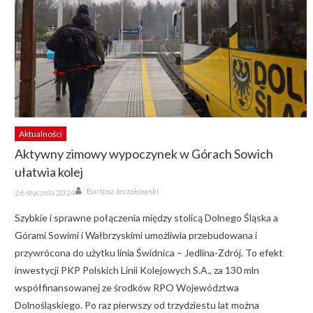
Aktualności
Aktywny zimowy wypoczynek w Górach Sowich
ułatwia kolej
Author
Posted
Bartosz Jerzakowski
26 stycznia 2024
on
Szybkie i sprawne połączenia między stolicą Dolnego Śląska a
Górami Sowimi i Wałbrzyskimi umożliwia przebudowana i
przywrócona do użytku linia Świdnica – Jedlina-Zdrój. To efekt
inwestycji PKP Polskich Linii Kolejowych S.A., za 130 mln
współfinansowanej ze środków RPO Województwa
Dolnośląskiego. Po raz pierwszy od trzydziestu lat można