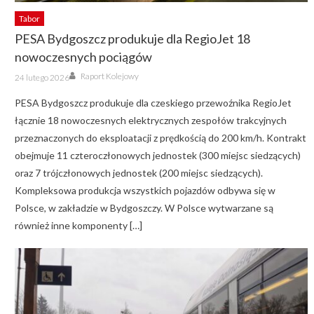
Tabor
PESA Bydgoszcz produkuje dla RegioJet 18
nowoczesnych pociągów
Author
Posted
Raport Kolejowy
24 lutego 2026
on
PESA Bydgoszcz produkuje dla czeskiego przewoźnika RegioJet
łącznie 18 nowoczesnych elektrycznych zespołów trakcyjnych
przeznaczonych do eksploatacji z prędkością do 200 km/h. Kontrakt
obejmuje 11 czteroczłonowych jednostek (300 miejsc siedzących)
oraz 7 trójczłonowych jednostek (200 miejsc siedzących).
Kompleksowa produkcja wszystkich pojazdów odbywa się w
Polsce, w zakładzie w Bydgoszczy. W Polsce wytwarzane są
również inne komponenty […]