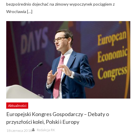
bezpośrednio dojechać na zimowy wypoczynek pociągiem z
Wrocławia […]
Aktualności
Europejski Kongres Gospodarczy – Debaty o
przyszłości kolei, Polski i Europy
Author
Posted
Redakcja RK
18 czerwca 2018
on