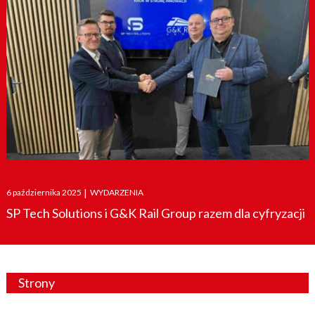
Posted
6 października 2025
|
WYDARZENIA
on
SP Tech Solutions i G&K Rail Group razem dla cyfryzacji
Strony