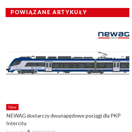
POWIĄZANE ARTYKUŁY
Tabor
NEWAG dostarczy dwunapędowe pociągi dla PKP
Intercity
Author
Posted
Adrian Izydorek
22 maja 2024