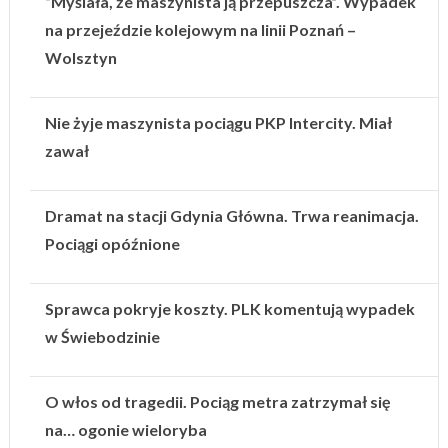
“Myślała, że maszynista ją przepuszcza”. Wypadek
na przejeździe kolejowym na linii Poznań –
Wolsztyn
Nie żyje maszynista pociągu PKP Intercity. Miał
zawał
Dramat na stacji Gdynia Główna. Trwa reanimacja.
Pociągi opóźnione
Sprawca pokryje koszty. PLK komentują wypadek
w Świebodzinie
O włos od tragedii. Pociąg metra zatrzymał się
na… ogonie wieloryba