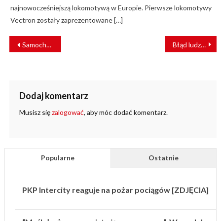
najnowocześniejszą lokomotywą w Europie. Pierwsze lokomotywy
Vectron zostały zaprezentowane […]
NAWIGACJA
Samochód dostawczy wjechał pod pociąg. Nie żyje kierowca
Błąd ludzki? Co wiemy po tragedii w Aleksandrowie Kujawskim?
WPISU
Dodaj komentarz
Musisz się
zalogować
, aby móc dodać komentarz.
Popularne
Ostatnie
PKP Intercity reaguje na pożar pociągów [ZDJĘCIA]