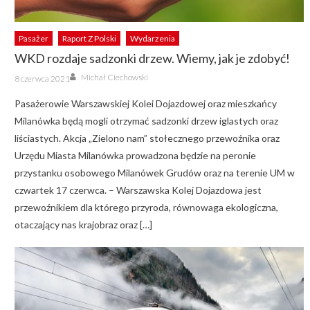
Pasażer
Raport Z Polski
Wydarzenia
WKD rozdaje sadzonki drzew. Wiemy, jak je zdobyć!
Author
Posted
Michał Ciechowski
8 czerwca 2021
on
Pasażerowie Warszawskiej Kolei Dojazdowej oraz mieszkańcy
Milanówka będą mogli otrzymać sadzonki drzew iglastych oraz
liściastych. Akcja „Zielono nam” stołecznego przewoźnika oraz
Urzędu Miasta Milanówka prowadzona będzie na peronie
przystanku osobowego Milanówek Grudów oraz na terenie UM w
czwartek 17 czerwca. – Warszawska Kolej Dojazdowa jest
przewoźnikiem dla którego przyroda, równowaga ekologiczna,
otaczający nas krajobraz oraz […]