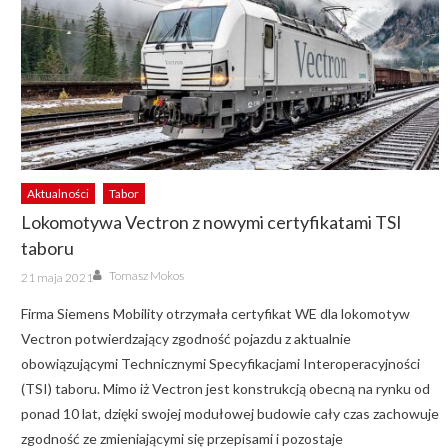
Aktualności
Tabor
Lokomotywa Vectron z nowymi certyfikatami TSI
taboru
Author
Posted
Tomasz Mokos
21 maja 2021
on
Firma Siemens Mobility otrzymała certyfikat WE dla lokomotyw
Vectron potwierdzający zgodność pojazdu z aktualnie
obowiązującymi Technicznymi Specyfikacjami Interoperacyjności
(TSI) taboru. Mimo iż Vectron jest konstrukcją obecną na rynku od
ponad 10 lat, dzięki swojej modułowej budowie cały czas zachowuje
zgodność ze zmieniającymi się przepisami i pozostaje