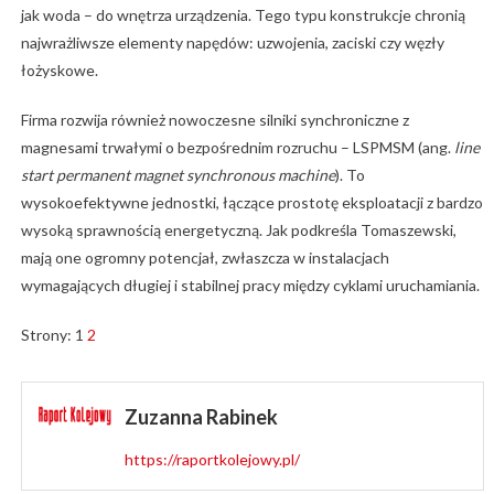
jak woda – do wnętrza urządzenia. Tego typu konstrukcje chronią
najwrażliwsze elementy napędów: uzwojenia, zaciski czy węzły
łożyskowe.
Firma rozwija również nowoczesne silniki synchroniczne z
magnesami trwałymi o bezpośrednim rozruchu – LSPMSM (ang.
line
start permanent magnet synchronous machine
). To
wysokoefektywne jednostki, łączące prostotę eksploatacji z bardzo
wysoką sprawnością energetyczną. Jak podkreśla Tomaszewski,
mają one ogromny potencjał, zwłaszcza w instalacjach
wymagających długiej i stabilnej pracy między cyklami uruchamiania.
Strony:
1
2
Zuzanna Rabinek
https://raportkolejowy.pl/