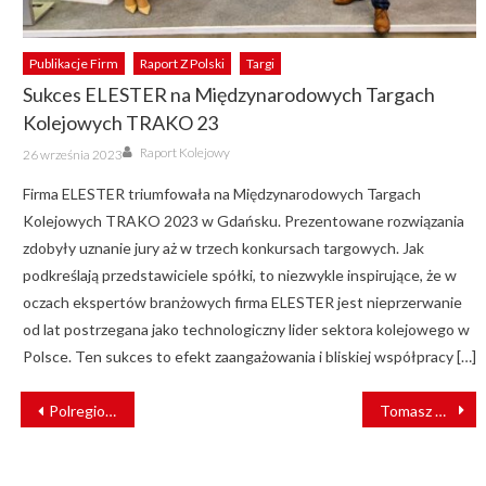
Publikacje Firm
Raport Z Polski
Targi
Sukces ELESTER na Międzynarodowych Targach
Kolejowych TRAKO 23
Author
Posted
Raport Kolejowy
26 września 2023
on
Firma ELESTER triumfowała na Międzynarodowych Targach
Kolejowych TRAKO 2023 w Gdańsku. Prezentowane rozwiązania
zdobyły uznanie jury aż w trzech konkursach targowych. Jak
podkreślają przedstawiciele spółki, to niezwykle inspirujące, że w
oczach ekspertów branżowych firma ELESTER jest nieprzerwanie
od lat postrzegana jako technologiczny lider sektora kolejowego w
Polsce. Ten sukces to efekt zaangażowania i bliskiej współpracy […]
NAWIGACJA
Polregio przedłuża ważność Biletu turystycznego
Tomasz Gontarz wiceprezesem Zarządu PKP Intercity S.A.
WPISU