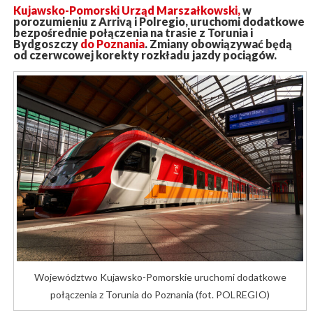
Kujawsko-Pomorski Urząd Marszałkowski,
w
porozumieniu z Arrivą i Polregio, uruchomi dodatkowe
bezpośrednie połączenia na trasie z Torunia i
Bydgoszczy
do Poznania
. Zmiany obowiązywać będą
od czerwcowej korekty rozkładu jazdy pociągów.
Województwo Kujawsko-Pomorskie uruchomi dodatkowe
połączenia z Torunia do Poznania (fot. POLREGIO)