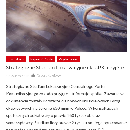
Inwestycje
Raport Z Polski
Wydarzenia
Strategiczne Studium Lokalizacyjne dla CPK przyjęte
Author
Posted
Raport Kolejowy
23 kwietnia 2021
on
Strategiczne Studium Lokalizacyjne Centralnego Portu
Komunikacyjnego zostało przyjęte – informuje spółka. Zawarte w
dokumencie zostały korytarze dla nowych linii kolejowych i dróg
ekspresowych na terenie 630 gmin w Polsce. W konsultacjach
społecznych udział wzięło prawie 160 tys. osób oraz
samorządowcy. Studium liczy prawie 2 tys. stron. Jego opracowanie
pozwoliło wkroczyć inwestycji CPK w kolejny etap. […]