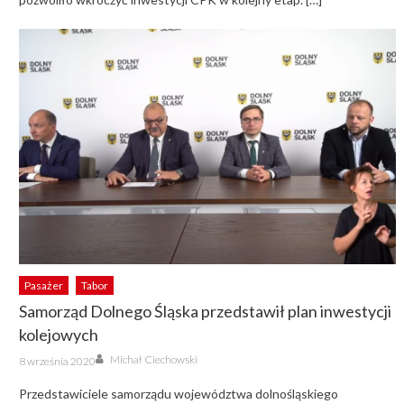
Pasażer
Tabor
Samorząd Dolnego Śląska przedstawił plan inwestycji
kolejowych
Author
Posted
Michał Ciechowski
8 września 2020
on
Przedstawiciele samorządu województwa dolnośląskiego