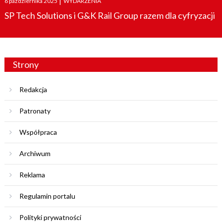
6 października 2025
|
WYDARZENIA
on
SP Tech Solutions i G&K Rail Group razem dla cyfryzacji
Strony
Redakcja
Patronaty
Współpraca
Archiwum
Reklama
Regulamin portalu
Polityki prywatności