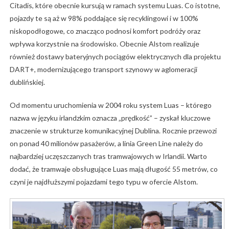
Citadis,
które
obecnie
kursują
w
ramach
systemu
Luas.
Co
istotne,
pojazdy
te
są
aż
w
98%
poddające
się
recyklingowi
i
w
100%
niskopodłogowe,
co
znacząco
podnosi
komfort
podróży
oraz
wpływa
korzystnie
na
środowisko.
Obecnie
Alstom
realizuje
również
dostawy
bateryjnych
pociągów
elektrycznych
dla
projektu
DART+,
modernizującego
transport
szynowy
w
aglomeracji
dublińskiej.
Od
momentu
uruchomienia
w
2004
roku
system
Luas –
którego
nazwa
w
języku
irlandzkim
oznacza „
prędkość” –
zyskał
kluczowe
znaczenie
w
strukturze
komunikacyjnej
Dublina.
Rocznie
przewozi
on
ponad
40
milionów
pasażerów,
a
linia
Green
Line
należy
do
najbardziej
uczęszczanych
tras
tramwajowych
w
Irlandii.
Warto
dodać,
że
tramwaje
obsługujące
Luas
mają
długość
55
metrów,
co
czyni
je
najdłuższymi
pojazdami
tego
typu
w
ofercie
Alstom.