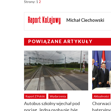
Strony:
1
2
Michał Ciechowski
POWIĄZANE ARTYKUŁY
Raport Z Polski
Wydarzenia
Aktualności
Autobus szkolny wjechał pod
Chorwaci 
pociąg. Jedna osoba nie żyje
bateryjn