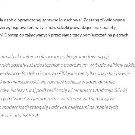
 dla osób o ograniczonej sprawności ruchowej. Zostaną zlikwidowane
zereg usprawnień, w tym m.in. ścieżki prowadzące oraz toalety
i. Dostęp do zajmowanych przez samorządy pomieszczeń na piętrach
mach aktualnie realizowanego Programu Inwestycji
nich zostały już udostępnione podróżnym, wybudowaliśmy także
 dworce Pasłęk i Gronowo Elbląskie nie tylko odzyskają swoje
kami miejscowości, ale również połączą w sobie obsługę
w. Należy tutaj podkreślić rolę wiceministra Andrzeja Śliwki,
 tych dworców i jednocześnie zainteresował samorządy
o modernizacji staną się ważnymi miejscami na mapie tych
ek zarządu PKP S.A.