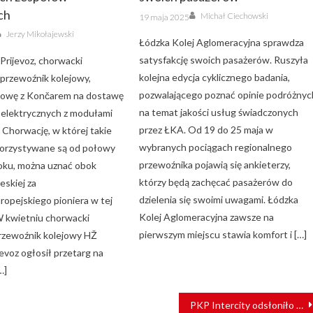
ch
Author
Posted
Michał Ciechowski
19 maja 2025
on
Author
Jerzy Mikołajewski
Łódzka Kolej Aglomeracyjna sprawdza
satysfakcję swoich pasażerów. Ruszyła
Prijevoz, chorwacki
kolejna edycja cyklicznego badania,
rzewoźnik kolejowy,
pozwalającego poznać opinie podróżnyc
mowę z Končarem na dostawę
na temat jakości usług świadczonych
 elektrycznych z modułami
przez ŁKA. Od 19 do 25 maja w
 Chorwację, w której takie
wybranych pociągach regionalnego
korzystywane są od połowy
przewoźnika pojawią się ankieterzy,
oku, można uznać obok
którzy będą zachęcać pasażerów do
eskiej za
dzielenia się swoimi uwagami. Łódzka
opejskiego pioniera w tej
Kolej Aglomeracyjna zawsze na
 W kwietniu chorwacki
pierwszym miejscu stawia komfort i […]
rzewoźnik kolejowy HŽ
jevoz ogłosił przetarg na
…]
PKP Intercity odsłoniło w Warszawie mural