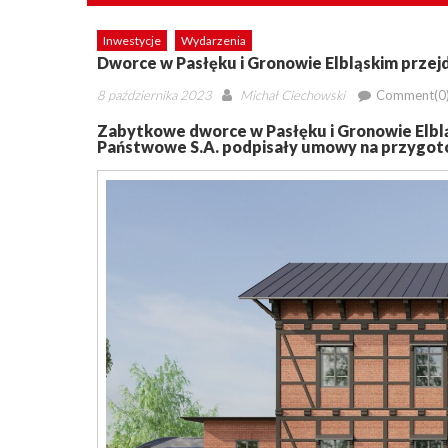
Inwestycje
Wydarzenia
Dworce w Pasłęku i Gronowie Elbląskim prze
Posted
Author
8 października 2023
Michał Ciechowski
Comment(0
on
Zabytkowe dworce w Pasłęku i Gronowie Elbl
Państwowe S.A. podpisały umowy na przygoto