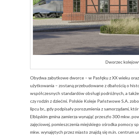
Dworzec kolejowy
Obydwa zabytkowe dworce – w Pasłęku z XX wieku oraz w
użytkowania – zostaną przebudowane z dbałością o hist
współczesnych standardów obsługi podróżnych, a także
czy rodzin z dziećmi. Polskie Koleje Państwowe S.A. zo
lipcu br., gdy podpisały porozumienia z samorządami, kt
Elbląskim gmina zamierza wynająć przeszło 300 mkw. powier
zajęciowej, pomieszczenia miejskiego ośrodka pomocy sp
mkw. wynajętych przez miasto znajdą się m.in. centrum u