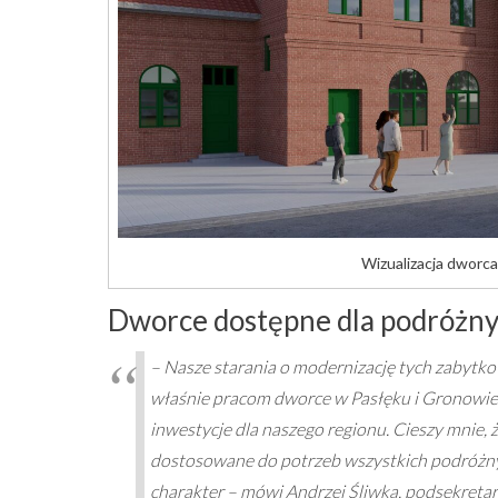
Wizualizacja dworca
Dworce dostępne dla podróżn
– Nasze starania o modernizację tych zabytk
właśnie pracom dworce w Pasłęku i Gronowie
inwestycje dla naszego regionu. Cieszy mnie, 
dostosowane do potrzeb wszystkich podróżny
charakter – mówi Andrzej Śliwka, podsekret