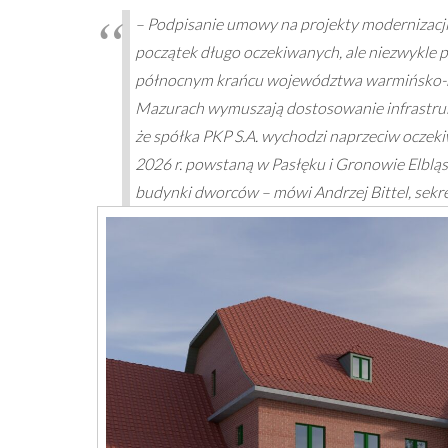
– Podpisanie umowy na projekty modernizacji
początek długo oczekiwanych, ale niezwykle 
północnym krańcu województwa warmińsko-maz
Mazurach wymuszają dostosowanie infrastruk
że spółka PKP S.A. wychodzi naprzeciw ocze
2026 r. powstaną w Pasłęku i Gronowie Elbl
budynki dworców – mówi Andrzej Bittel, sekre