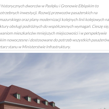
 historycznych dworców w Pasłęku i Gronowie Elbląskim to
potrzebnych inwestycji. Rozwój przewozów pasażerskich na
urskiego oraz plany modernizacji kolejnych linii kolejowych na
tury obsługi podróżnych do współczesnych wymagań. Cieszę się,
kiwaniom mieszkańców mniejszych miejscowości i w perspektywie
ąskim nowoczesne i dostosowane do potrzeb wszystkich pasażeró
tarz stanu w Ministerstwie Infrastruktury.