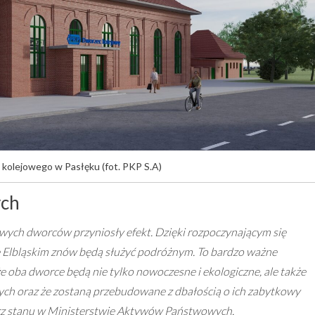
 kolejowego w Pasłęku (fot. PKP S.A)
ych
owych dworców przyniosły efekt. Dzięki rozpoczynającym się
 Elbląskim znów będą służyć podróżnym. To bardzo ważne
że oba dworce będą nie tylko nowoczesne i ekologiczne, ale także
ch oraz że zostaną przebudowane z dbałością o ich zabytkowy
arz stanu w Ministerstwie Aktywów Państwowych.