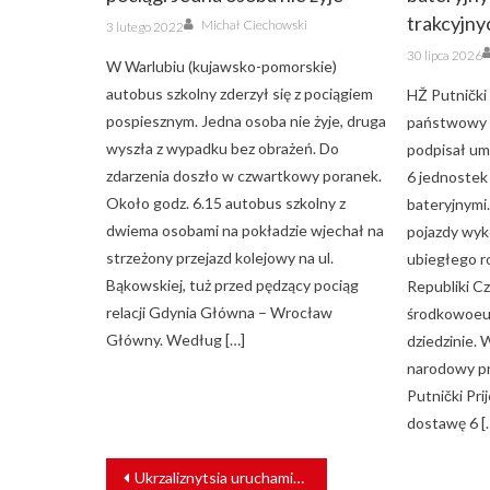
Author
trakcyjny
Posted
Michał Ciechowski
3 lutego 2022
on
Posted
30 lipca 2026
on
W Warlubiu (kujawsko-pomorskie)
autobus szkolny zderzył się z pociągiem
HŽ Putnički 
pospiesznym. Jedna osoba nie żyje, druga
państwowy p
wyszła z wypadku bez obrażeń. Do
podpisał u
zdarzenia doszło w czwartkowy poranek.
6 jednostek
Około godz. 6.15 autobus szkolny z
bateryjnymi.
dwiema osobami na pokładzie wjechał na
pojazdy wy
strzeżony przejazd kolejowy na ul.
ubiegłego r
Bąkowskiej, tuż przed pędzący pociąg
Republiki Cz
relacji Gdynia Główna – Wrocław
środkowoeur
Główny. Według […]
dziedzinie.
narodowy p
Putnički Pri
dostawę 6 [
NAWIGACJA
Ukrzaliznytsia uruchamia połączenie Lwów – Warszawa
WPISU