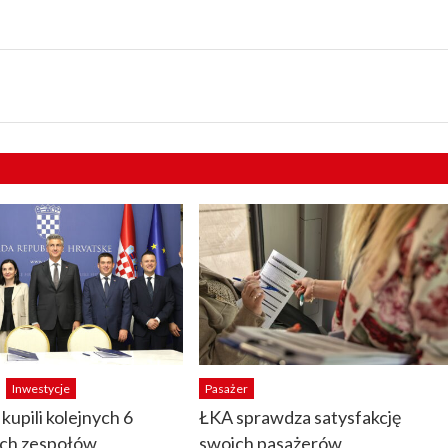
Inwestycje
Pasażer
kupili kolejnych 6
ŁKA sprawdza satysfakcję
ych zespołów
swoich pasażerów