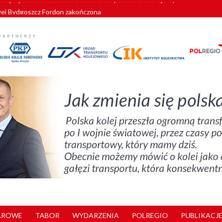
wej Bydgoszcz Fordon zakończona
zystkie Vectrony na 230 km/h
pociągi od PESA. Sześć nowoczesnych ELF-ów wyjedzie na tory w 202
c dla GySEV gotowe
zielą się doświadczeniami z ukraińskim partnerem kolejowym
AROWE
TABOR
WYDARZENIA
POLREGIO
PUBLIKACJE