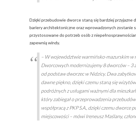
Dzięki przebudowie dworce staną się bardziej przyjazne
bariery architektoniczne oraz wprowadzonych zostanie s
przystosowane do potrzeb osób z niepełnosprawnościam
zapewnią windy.
– W województwie warmińsko-mazurskim w ra
Dworcowych modernizujemy 8 dworców – 3 z 
od podstaw dworzec w Nidzicy. Dwa zabytkowe
dawne piękno, dzięki czemu staną się wizytów
podróżnych z usługami ważnymi dla mieszkańcó
który zabiegał o przeprowadzenia przebudów
współpracą z PKP S.A., dzięki czemu dworce p
miejscowości – mówi Ireneusz Maślany, człon