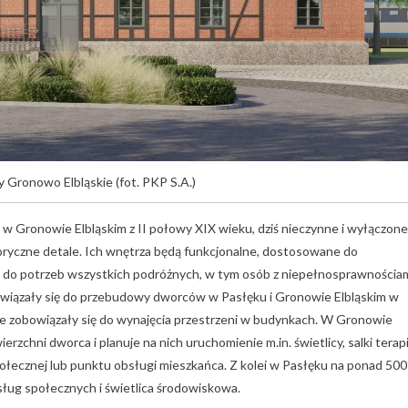
 Gronowo Elbląskie (fot. PKP S.A.)
 Gronowie Elbląskim z II połowy XIX wieku, dziś nieczynne i wyłączone
oryczne detale. Ich wnętrza będą funkcjonalne, dostosowane do
 do potrzeb wszystkich podróżnych, w tym osób z niepełnosprawnościa
bowiązały się do przebudowy dworców w Pasłęku i Gronowie Elbląskim w
óre zobowiązały się do wynajęcia przestrzeni w budynkach. W Gronowie
zchni dworca i planuje na nich uruchomienie m.in. świetlicy, salki terapi
ołecznej lub punktu obsługi mieszkańca. Z kolei w Pasłęku na ponad 500
sług społecznych i świetlica środowiskowa.