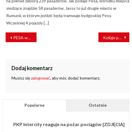
na pokład zabiorą 239 pasażerów. Jak podaje Pesa, wśrodku miejsca
siedzące znajdzie 58 pasażerów. Jassy to już drugie miasto w
Rumunii, w którym jeździć będą tramwaje bydgoskiej Pesy.
Wcześniej 4 pojazdy […]
NAWIGACJA
PESA wystawi na targach InnoTrans lokomotywę wodorową
Kolizje pociągów z dziką zwierzyną. Aspekty: ekonomiczny i bezpieczeństwa
WPISU
Dodaj komentarz
Musisz się
zalogować
, aby móc dodać komentarz.
Popularne
Ostatnie
PKP Intercity reaguje na pożar pociągów [ZDJĘCIA]