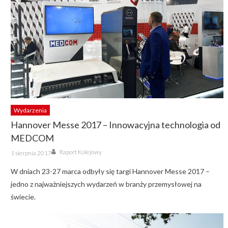
Wydarzenia
Hannover Messe 2017 – Innowacyjna technologia od
MEDCOM
Author
Posted
Raport Kolejowy
1 sierpnia 2017
on
W dniach 23-27 marca odbyły się targi Hannover Messe 2017 –
jedno z najważniejszych wydarzeń w branży przemysłowej na
świecie.