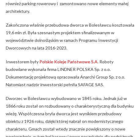
również parking rowerowy i zamontowano nowe elementy małej
architektury.
Zakończona właśnie przebudowa dworca w Bolesławcu kosztowała
19,6 mln zł. Była szesnastym projektem sfinalizowanym w
województwie dolnośląskim w ramach Programu Inwestycji
Dworcowych na lata 2016-2023.
Inwestorem były
Polskie Koleje Państwowe S.A
. Roboty
budowlane wykonała firma LINDNER POLSKA Sp. z o.o.
Dokumentację projektową opracowała Anarchi Group Sp. z o.o.
Natomiast nadzór inwestorski pełniła SAFAGE SAS.
Dworzec w Bolesławcu wybudowano w 1845 roku. Jednak już w
1866 roku został on rozbudowany o charakterystyczną dla budynku
wieżę. Współczesna bryła dworca jest wynikiem przebudowy
obiektu z 1926 roku, dzięki której nabrał on modernistycznego
charakteru. Gmach został wtedy znacznie powiększony o nowe
powierzchnie, w tym hol kasowy i nowe poczekalnie dla podróżnych