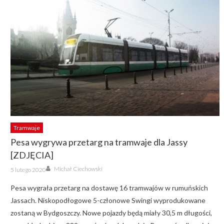
Tramwaje
Pesa wygrywa przetarg na tramwaje dla Jassy
[ZDJĘCIA]
Author
Posted
Michał Ciechowski
5 lutego 2020
on
Pesa wygrała przetarg na dostawę 16 tramwajów w rumuńskich
Jassach. Niskopodłogowe 5-członowe Swingi wyprodukowane
zostaną w Bydgoszczy. Nowe pojazdy będą miały 30,5 m długości,