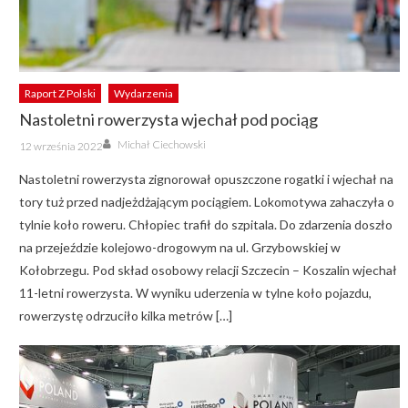
Raport Z Polski
Wydarzenia
Nastoletni rowerzysta wjechał pod pociąg
Author
Posted
Michał Ciechowski
12 września 2022
on
Nastoletni rowerzysta zignorował opuszczone rogatki i wjechał na
tory tuż przed nadjeżdżającym pociągiem. Lokomotywa zahaczyła o
tylnie koło roweru. Chłopiec trafił do szpitala. Do zdarzenia doszło
na przejeździe kolejowo-drogowym na ul. Grzybowskiej w
Kołobrzegu. Pod skład osobowy relacji Szczecin – Koszalin wjechał
11-letni rowerzysta. W wyniku uderzenia w tylne koło pojazdu,
rowerzystę odrzuciło kilka metrów […]