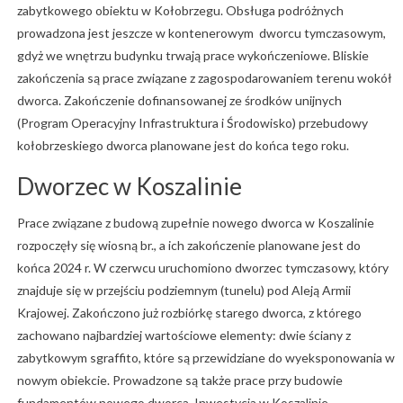
zabytkowego obiektu w Kołobrzegu. Obsługa podróżnych
prowadzona jest jeszcze w kontenerowym dworcu tymczasowym,
gdyż we wnętrzu budynku trwają prace wykończeniowe. Bliskie
zakończenia są prace związane z zagospodarowaniem terenu wokół
dworca. Zakończenie dofinansowanej ze środków unijnych
(Program Operacyjny Infrastruktura i Środowisko) przebudowy
kołobrzeskiego dworca planowane jest do końca tego roku.
Dworzec w Koszalinie
Prace związane z budową zupełnie nowego dworca w Koszalinie
rozpoczęły się wiosną br., a ich zakończenie planowane jest do
końca 2024 r. W czerwcu uruchomiono dworzec tymczasowy, który
znajduje się w przejściu podziemnym (tunelu) pod Aleją Armii
Krajowej. Zakończono już rozbiórkę starego dworca, z którego
zachowano najbardziej wartościowe elementy: dwie ściany z
zabytkowym sgraffito, które są przewidziane do wyeksponowania w
nowym obiekcie. Prowadzone są także prace przy budowie
fundamentów nowego dworca. Inwestycja w Koszalinie