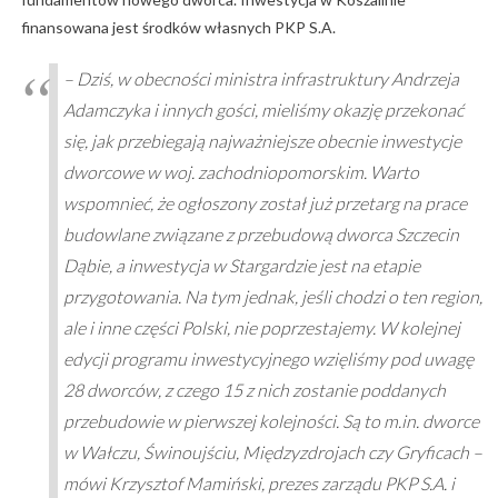
finansowana jest środków własnych PKP S.A.
– Dziś, w obecności ministra infrastruktury Andrzeja
Adamczyka i innych gości, mieliśmy okazję przekonać
się, jak przebiegają najważniejsze obecnie inwestycje
dworcowe w woj. zachodniopomorskim. Warto
wspomnieć, że ogłoszony został już przetarg na prace
budowlane związane z przebudową dworca Szczecin
Dąbie, a inwestycja w Stargardzie jest na etapie
przygotowania. Na tym jednak, jeśli chodzi o ten region,
ale i inne części Polski, nie poprzestajemy. W kolejnej
edycji programu inwestycyjnego wzięliśmy pod uwagę
28 dworców, z czego 15 z nich zostanie poddanych
przebudowie w pierwszej kolejności. Są to m.in. dworce
w Wałczu, Świnoujściu, Międzyzdrojach czy Gryficach –
mówi Krzysztof Mamiński, prezes zarządu PKP S.A. i