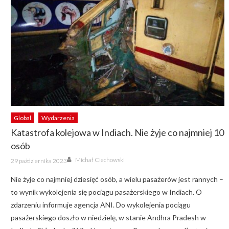
Global
Wydarzenia
Katastrofa kolejowa w Indiach. Nie żyje co najmniej 10
osób
Author
Posted
Michał Ciechowski
29 października 2023
on
Nie żyje co najmniej dziesięć osób, a wielu pasażerów jest rannych –
to wynik wykolejenia się pociągu pasażerskiego w Indiach. O
zdarzeniu informuje agencja ANI. Do wykolejenia pociągu
pasażerskiego doszło w niedzielę, w stanie Andhra Pradesh w