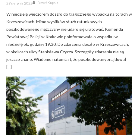
Author
Posted
Paweł Kupsik
29 sierpnia 2022
on
W niedzielę wieczorem doszło do tragicznego wypadku na torach w
Krzeszowicach. Mimo wysiłków służb ratunkowych
poszkodowanego mężczyzny nie udało się uratować. Komenda
Powiatowej Policji w Krakowie poinformowała o wypadku w
niedzielę ok. godziny 19.30. Do zdarzenia doszło w Krzeszowicach,
w okolicach ulicy Stanisława Czycza. Szczegóły zdarzenia nie są
jeszcze znane. Wiadomo natomiast, że poszkodowany znajdował
[…]