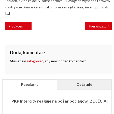
Indiach. Skład relacji Visakhapatnam – Rayagada wypadł z torów w
dystrykcie Bizianagaram. Jak informuje rząd stanu, śmierć poniosło
[…]
NAWIGACJA
Sukces ELESTER na Międzynarodowych Targach Kolejowych TRAKO 23
Pierwsza samorządowa linia kolejowa ma już 14 lat!
WPISU
Dodaj komentarz
Musisz się
zalogować
, aby móc dodać komentarz.
Popularne
Ostatnie
PKP Intercity reaguje na pożar pociągów [ZDJĘCIA]