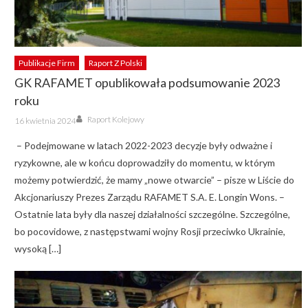
Publikacje Firm
Raport Z Polski
GK RAFAMET opublikowała podsumowanie 2023
roku
Author
Posted
Raport Kolejowy
16 kwietnia 2024
on
– Podejmowane w latach 2022-2023 decyzje były odważne i
ryzykowne, ale w końcu doprowadziły do momentu, w którym
możemy potwierdzić, że mamy „nowe otwarcie” – pisze w Liście do
Akcjonariuszy Prezes Zarządu RAFAMET S.A. E. Longin Wons. –
Ostatnie lata były dla naszej działalności szczególne. Szczególne,
bo pocovidowe, z następstwami wojny Rosji przeciwko Ukrainie,
wysoką […]