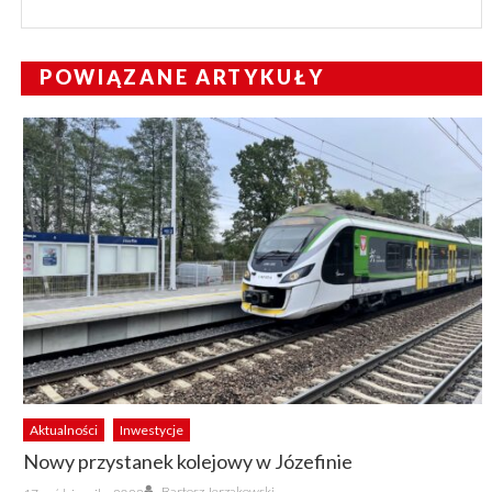
POWIĄZANE ARTYKUŁY
Aktualności
Inwestycje
Nowy przystanek kolejowy w Józefinie
Author
Posted
Bartosz Jerzakowski