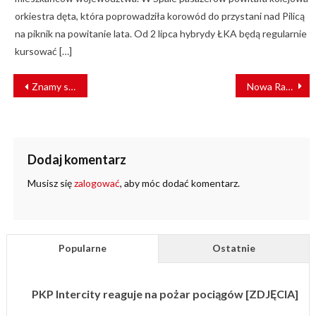
orkiestra dęta, która poprowadziła korowód do przystani nad Pilicą
na piknik na powitanie lata. Od 2 lipca hybrydy ŁKA będą regularnie
kursować […]
NAWIGACJA
Znamy skład tymczasowego Zarządu PKP Polskich Linii Kolejowych
Nowa Rada Nadzorcza w PKP Polskich Liniach Kolejowych S.A.
WPISU
Dodaj komentarz
Musisz się
zalogować
, aby móc dodać komentarz.
Popularne
Ostatnie
PKP Intercity reaguje na pożar pociągów [ZDJĘCIA]