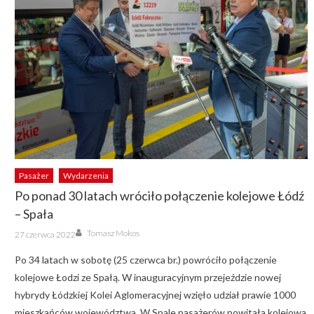
Pasażer
Wydarzenia
Po ponad 30 latach wróciło połączenie kolejowe Łódź
– Spała
Author
Posted
Tomasz Mokos
27 czerwca 2022
on
Po 34 latach w sobotę (25 czerwca br.) powróciło połączenie
kolejowe Łodzi ze Spałą. W inauguracyjnym przejeździe nowej
hybrydy Łódzkiej Kolei Aglomeracyjnej wzięło udział prawie 1000
mieszkańców województwa. W Spale pasażerów powitała kolejowa