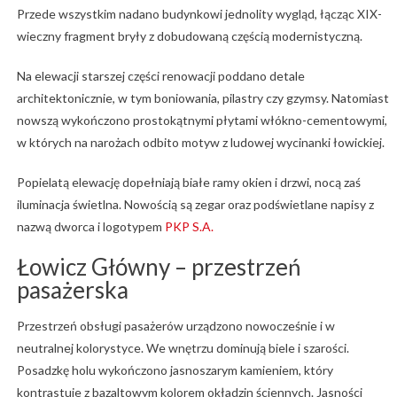
Przede wszystkim nadano budynkowi jednolity wygląd, łącząc XIX-
wieczny fragment bryły z dobudowaną częścią modernistyczną.
Na elewacji starszej części renowacji poddano detale
architektonicznie, w tym boniowania, pilastry czy gzymsy. Natomiast
nowszą wykończono prostokątnymi płytami włókno-cementowymi,
w których na narożach odbito motyw z ludowej wycinanki łowickiej.
Popielatą elewację dopełniają białe ramy okien i drzwi, nocą zaś
iluminacja świetlna. Nowością są zegar oraz podświetlane napisy z
nazwą dworca i logotypem
PKP S.A.
Łowicz Główny – przestrzeń
pasażerska
Przestrzeń obsługi pasażerów urządzono nowocześnie i w
neutralnej kolorystyce. We wnętrzu dominują biele i szarości.
Posadzkę holu wykończono jasnoszarym kamieniem, który
kontrastuje z bazaltowym kolorem okładzin ściennych. Jasności