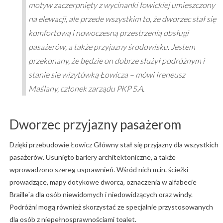
motyw zaczerpnięty z wycinanki łowickiej umieszczony
na elewacji, ale przede wszystkim to, że dworzec stał się
komfortową i nowoczesną przestrzenią obsługi
pasażerów, a także przyjazny środowisku. Jestem
przekonany, że będzie on dobrze służył podróżnym i
stanie się wizytówką Łowicza – mówi Ireneusz
Maślany, członek zarządu PKP S.A.
Dworzec przyjazny pasażerom
Dzięki przebudowie Łowicz Główny stał się przyjazny dla wszystkich
pasażerów. Usunięto bariery architektoniczne, a także
wprowadzono szereg usprawnień. Wśród nich m.in. ścieżki
prowadzące, mapy dotykowe dworca, oznaczenia w alfabecie
Braille`a dla osób niewidomych i niedowidzących oraz windy.
Podróżni mogą również skorzystać ze specjalnie przystosowanych
dla osób z niepełnosprawnościami toalet.