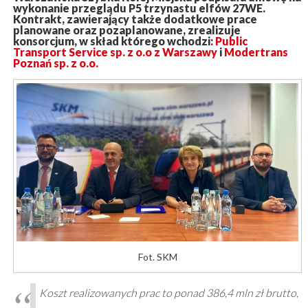
wykonanie przeglądu P5 trzynastu elfów 27WE.
Kontrakt, zawierający także dodatkowe prace
planowane oraz pozaplanowane, zrealizuje
konsorcjum, w skład którego wchodzi:
Public
Transport Service sp. z o.o z Warszawy
i
Modertrans
Poznań sp. z o.o.
Fot. SKM
Koszt realizowanych prac to ponad 386,4 mln zł brutto,