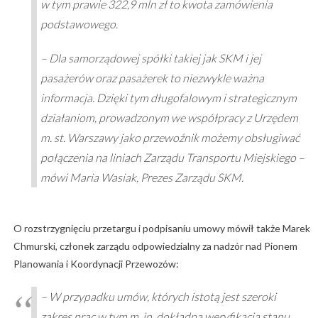
w tym prawie 322,9 mln zł to kwota zamówienia
podstawowego.
– Dla samorządowej spółki takiej jak SKM i jej
pasażerów oraz pasażerek to niezwykle ważna
informacja. Dzięki tym długofalowym i strategicznym
działaniom, prowadzonym we współpracy z Urzędem
m. st. Warszawy jako przewoźnik możemy obsługiwać
połączenia na liniach Zarządu Transportu Miejskiego –
mówi Maria Wasiak, Prezes Zarządu SKM.
O rozstrzygnięciu przetargu i podpisaniu umowy mówił także Marek
Chmurski, członek zarządu odpowiedzialny za nadzór nad Pionem
Planowania i Koordynacji Przewozów:
– W przypadku umów, których istotą jest szeroki
zakres prac w tym m. in. dokładna weryfikacja stanu