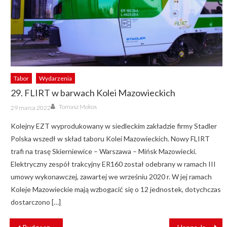
Tabor
Wydarzenia
29. FLIRT w barwach Kolei Mazowieckich
Author
Posted
Tomasz Mokos
29 marca 2022
on
Kolejny EZT wyprodukowany w siedleckim zakładzie firmy Stadler
Polska wszedł w skład taboru Kolei Mazowieckich. Nowy FLIRT
trafi na trasę Skierniewice – Warszawa – Mińsk Mazowiecki.
Elektryczny zespół trakcyjny ER160 został odebrany w ramach III
umowy wykonawczej, zawartej we wrześniu 2020 r. W jej ramach
Koleje Mazowieckie mają wzbogacić się o 12 jednostek, dotychczas
dostarczono […]
NAWIGACJA