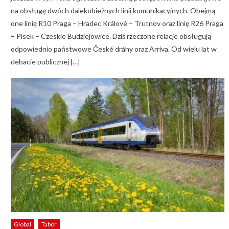
na obsługę dwóch dalekobieżnych linii komunikacyjnych. Obejmą
one linię R10 Praga – Hradec Králové – Trutnov oraz linię R26 Praga
– Písek – Czeskie Budziejowice. Dziś rzeczone relacje obsługują
odpowiednio państwowe České dráhy oraz Arriva. Od wielu lat w
debacie publicznej […]
Global
Tabor