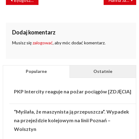
Bydgoszcz: samochód wjechał pod tramwaj. Utrudnienia
Hanna Jażdżyk w zarządzie spółki PKP Intercity
WPISU
Dodaj komentarz
Musisz się
zalogować
, aby móc dodać komentarz.
Popularne
Ostatnie
PKP Intercity reaguje na pożar pociągów [ZDJĘCIA]
“Myślała, że maszynista ją przepuszcza”. Wypadek
na przejeździe kolejowym na linii Poznań –
Wolsztyn