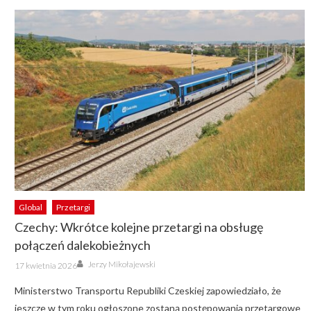
Global
Przetargi
Czechy: Wkrótce kolejne przetargi na obsługę
połączeń dalekobieżnych
Author
Posted
Jerzy Mikołajewski
17 kwietnia 2026
on
Ministerstwo Transportu Republiki Czeskiej zapowiedziało, że
jeszcze w tym roku ogłoszone zostaną postępowania przetargowe