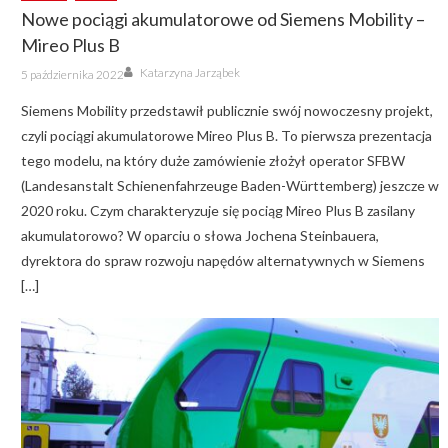
Nowe pociągi akumulatorowe od Siemens Mobility –
Mireo Plus B
Author
Posted
Katarzyna Jarząbek
5 października 2022
on
Siemens Mobility przedstawił publicznie swój nowoczesny projekt,
czyli pociągi akumulatorowe Mireo Plus B. To pierwsza prezentacja
tego modelu, na który duże zamówienie złożył operator SFBW
(Landesanstalt Schienenfahrzeuge Baden-Württemberg) jeszcze w
2020 roku. Czym charakteryzuje się pociąg Mireo Plus B zasilany
akumulatorowo? W oparciu o słowa Jochena Steinbauera,
dyrektora do spraw rozwoju napędów alternatywnych w Siemens
[…]