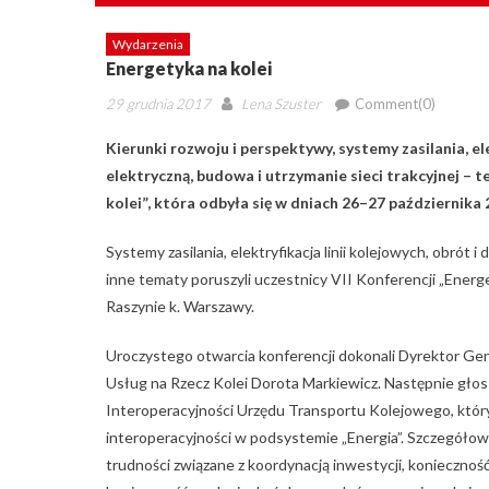
Wydarzenia
Energetyka na kolei
Posted
Author
29 grudnia 2017
Lena Szuster
Comment(0)
on
Kierunki rozwoju i perspektywy, s
ystemy zasilania, el
elektryczną,
budowa i utrzymanie sieci trakcyjnej – te
kolei”, która odbyła się w dniach 26–27 października 
Systemy zasilania, elektryfikacja linii kolejowych, obrót i
inne tematy poruszyli uczestnicy VII Konferencji „Energe
Raszynie k. Warszawy.
Uroczystego otwarcia konferencji dokonali Dyrektor Gen
Usług na Rzecz Kolei Dorota Markiewicz. Następnie głos
Interoperacyjności Urzędu Transportu Kolejowego, któ
interoperacyjności w podsystemie „Energia”. Szczegóło
trudności związane z koordynacją inwestycji, konieczn