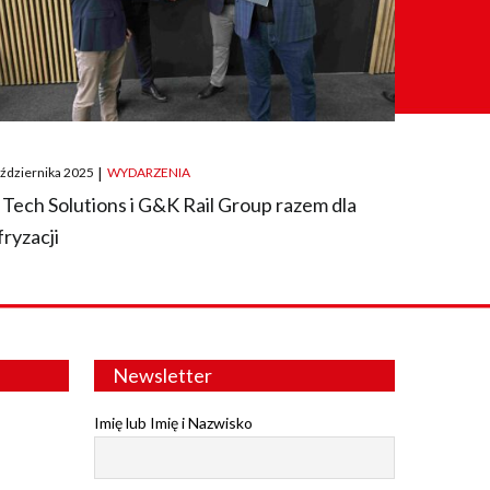
ted
aździernika 2025
|
WYDARZENIA
 Tech Solutions i G&K Rail Group razem dla
fryzacji
Newsletter
Imię lub Imię i Nazwisko