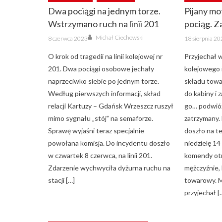
Dwa pociągi na jednym torze.
Pijany mo
Wstrzymano ruch na linii 201
pociąg. Z
Author
Posted
Posted
Michał Ciechowski
8 czerwca 2023
18 sierpnia 2
on
on
O krok od tragedii na linii kolejowej nr
Przyjechał w
201. Dwa pociągi osobowe jechały
kolejowego 
naprzeciwko siebie po jednym torze.
składu tow
Według pierwszych informacji, skład
do kabiny i 
relacji Kartuzy – Gdańsk Wrzeszcz ruszył
go… podwióz
mimo sygnału „stój” na semaforze.
zatrzymany. 
Sprawę wyjaśni teraz specjalnie
doszło na te
powołana komisja. Do incydentu doszło
niedzielę 14
w czwartek 8 czerwca, na linii 201.
komendy otr
Zdarzenie wychwyciła dyżurna ruchu na
mężczyźnie,
stacji […]
towarowy. M
przyjechał [