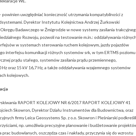
eklaracje WE.
i – powinien uwzględniać konieczność utrzymania kompatybilności z
dsystemami. Dyrektor Instytutu Kolejnictwa Andrzej Żurkowski
Okręgu Badawczego w Żmigrodzie w nowe systemy zasilania trakcyjneg
iedzialnego Rozwoju, pozwoli na testowanie m.in.: oddziaływania różnyc
terfejsów w systemach sterowania ruchem kolejowym, jazdy pojazdów
go interfejsu komunikacji różnych systemów srk, w tym ERTMS poziomu 
trycznej prądu stałego, systemów zasilania prądu przemiennego,
 Hz oraz 15 kV 16,7 Hz, a także oddziaływania wzajemnego systemów
dach kolejowych.
acja
 pozyskiwania RAPORT KOLEJOWY NR 6/2017 RAPORT KOLEJOWY 41
Wojciech Skowron, Dyrektor Działu Instrumentów dla Budownictwa, oraz
jnych firmy Leica Geosystems Sp. z o.o. Skowron i Pleśniarski podkreślil
rzyściami, np. umożliwia precyzyjne planowanie i budżetowanie projektó
 prac budowlanych, oszczędza czas i nakłady, przyczynia się do wzrostu