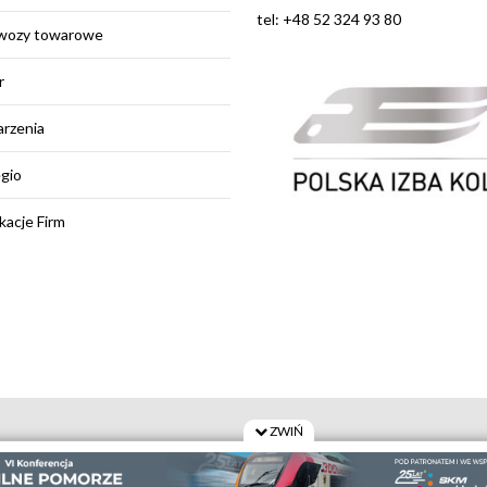
tel: +48 52 324 93 80
wozy towarowe
r
rzenia
egio
kacje Firm