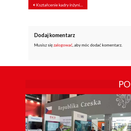
NAWIGACJA
Kształcenie kadry inżynierskiej na potrzeby kolei
WPISU
Dodaj komentarz
Musisz się
zalogować
, aby móc dodać komentarz.
PO