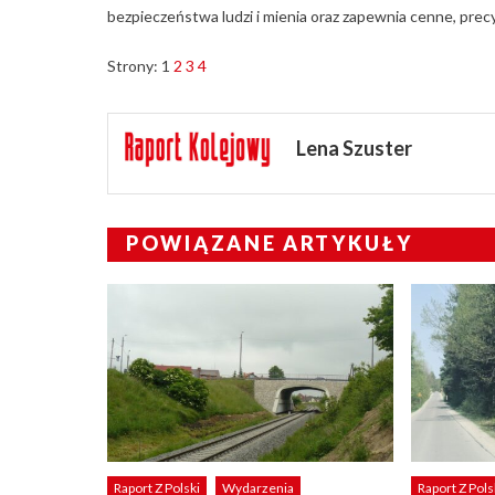
bezpieczeństwa ludzi i mienia oraz zapewnia cenne, prec
Strony:
1
2
3
4
Lena Szuster
POWIĄZANE ARTYKUŁY
Raport Z Polski
Wydarzenia
Raport Z Pols