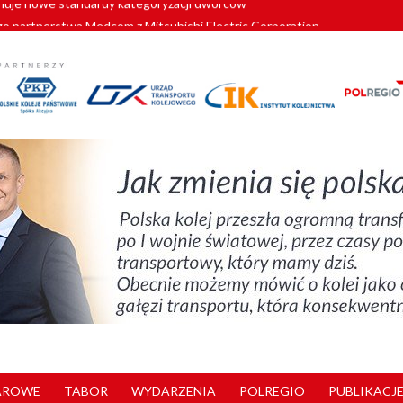
o partnerstwa Medcom z Mitsubishi Electric Corporation
tnerem „Lata na Dolnym Śląsku”. We Wrocławiu rusza weekend pełen reg
pomorskie znów szuka dostawcy nowych EZT
ach kolejowych w północnej Wielkopolsce. Łatwiejsze dojazdy do pracy i 
nuje nowe standardy kategoryzacji dworców
AROWE
TABOR
WYDARZENIA
POLREGIO
PUBLIKACJE