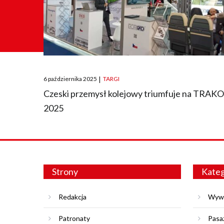
Posted
6 października 2025
|
TARGI
on
Czeski przemysł kolejowy triumfuje na TRAK
2025
Strony
Kateg
Redakcja
Wyw
Patronaty
Pasa