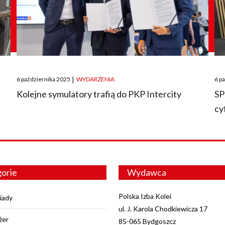
Posted
Pos
6 października 2025
|
WYDARZENIA
6 p
on
on
O
Kolejne symulatory trafią do PKP Intercity
SP
cy
orie
Wydawca
Polska Izba Kolei
iady
ul. J. Karola Chodkiewicza 17
żer
85-065 Bydgoszcz