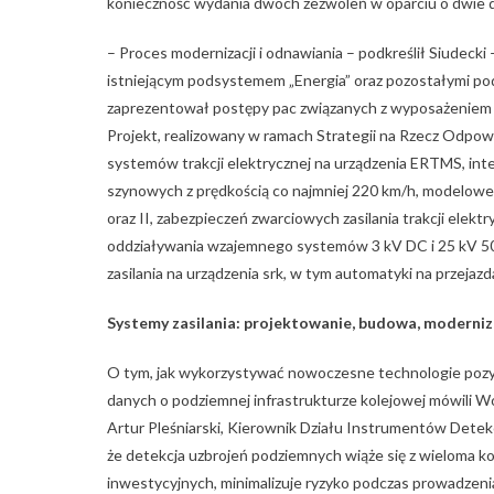
konieczność wydania dwóch zezwoleń w oparciu o dwie d
– Proces modernizacji i odnawiania – podkreślił Siudeck
istniejącym podsystemem „Energia” oraz pozostałymi po
zaprezentował postępy pac związanych z wyposażeniem 
Projekt, realizowany w ramach Strategii na Rzecz Odpow
systemów trakcji elektrycznej na urządzenia ERTMS, in
szynowych z prędkością co najmniej 220 km/h, modelowe
oraz II, zabezpieczeń zwarciowych zasilania trakcji elek
oddziaływania wzajemnego systemów 3 kV DC i 25 kV 50
zasilania na urządzenia srk, w tym automatyki na przejaz
Systemy zasilania: projektowanie, budowa, moderniz
O tym, jak wykorzystywać nowoczesne technologie
danych o podziemnej infrastrukturze kolejowej mówili 
Artur Pleśniarski, Kierownik Działu Instrumentów Detekcy
że detekcja uzbrojeń podziemnych wiąże się z wieloma ko
inwestycyjnych, minimalizuje ryzyko podczas prowadzenia