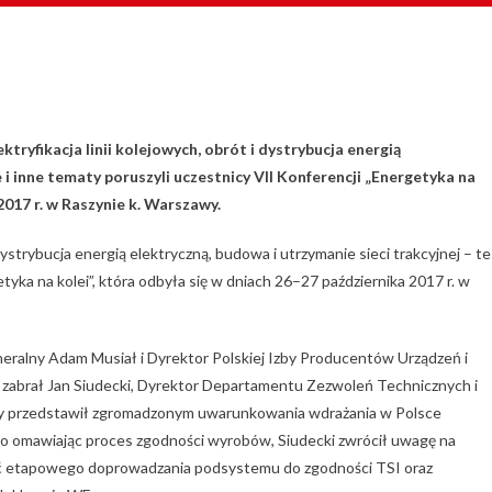
ektryfikacja linii kolejowych, obrót i dystrybucja energią
 i inne tematy poruszyli uczestnicy VII Konferencji
„Energetyka na
2017 r. w Raszynie k. Warszawy.
 dystrybucja energią elektryczną, budowa i utrzymanie sieci trakcyjnej – te 
tyka na kolei”, która odbyła się w dniach 26–27 października 2017 r. w
eralny Adam Musiał i Dyrektor Polskiej Izby Producentów Urządzeń i
 zabrał Jan Siudecki, Dyrektor Departamentu Zezwoleń Technicznych i
ry przedstawił zgromadzonym uwarunkowania wdrażania w Polsce
wo omawiając proces zgodności wyrobów, Siudecki zwrócił uwagę na
ość etapowego doprowadzania podsystemu do zgodności TSI oraz