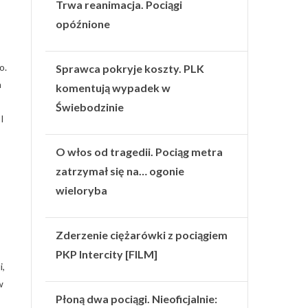
Trwa reanimacja. Pociągi
opóźnione
o.
Sprawca pokryje koszty. PLK
h
komentują wypadek w
Świebodzinie
I
O włos od tragedii. Pociąg metra
zatrzymał się na… ogonie
wieloryba
Zderzenie ciężarówki z pociągiem
PKP Intercity [FILM]
i,
w
Płoną dwa pociągi. Nieoficjalnie: