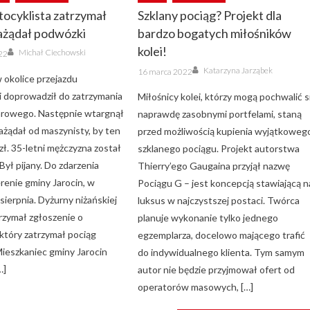
tocyklista zatrzymał
Szklany pociąg? Projekt dla
ażądał podwózki
bardzo bogatych miłośników
Author
kolei!
Michał Ciechowski
022
Author
Posted
Katarzyna Jarząbek
16 marca 2022
on
 okolice przejazdu
i doprowadził do zatrzymania
Miłośnicy kolei, którzy mogą pochwalić s
arowego. Następnie wtargnął
naprawdę zasobnymi portfelami, staną
zażądał od maszynisty, by ten
przed możliwością kupienia wyjątkoweg
ł. 35-letni mężczyzna został
szklanego pociągu. Projekt autorstwa
Był pijany. Do zdarzenia
Thierry’ego Gaugaina przyjął nazwę
renie gminy Jarocin, w
Pociągu G – jest koncepcją stawiającą n
 sierpnia. Dyżurny niżańskiej
luksus w najczystszej postaci. Twórca
zymał zgłoszenie o
planuje wykonanie tylko jednego
 który zatrzymał pociąg
egzemplarza, docelowo mającego trafić
ieszkaniec gminy Jarocin
do indywidualnego klienta. Tym samym
…]
autor nie będzie przyjmował ofert od
operatorów masowych, […]