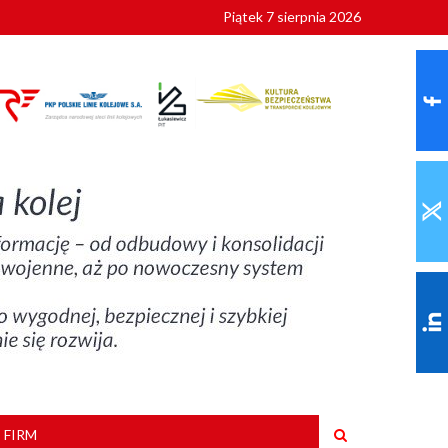
Piątek 7 sierpnia 2026
ionalnych
szkoły
 FIRM