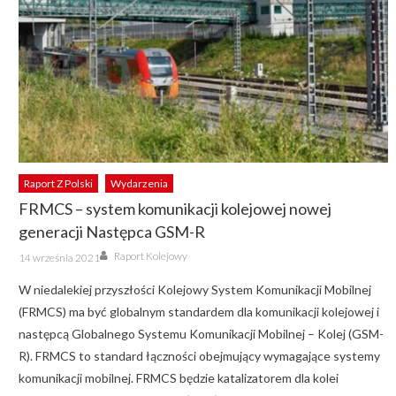
Raport Z Polski
Wydarzenia
FRMCS – system komunikacji kolejowej nowej
generacji Następca GSM-R
Author
Posted
Raport Kolejowy
14 września 2021
on
W niedalekiej przyszłości Kolejowy System Komunikacji Mobilnej
(FRMCS) ma być globalnym standardem dla komunikacji kolejowej i
następcą Globalnego Systemu Komunikacji Mobilnej – Kolej (GSM-
R). FRMCS to standard łączności obejmujący wymagające systemy
komunikacji mobilnej. FRMCS będzie katalizatorem dla kolei