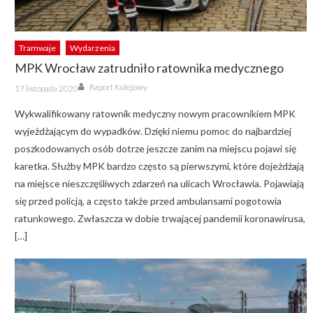
Tramwaje
Wydarzenia
MPK Wrocław zatrudniło ratownika medycznego
Author
Posted
Raport Kolejowy
17 listopada 2020
on
Wykwalifikowany ratownik medyczny nowym pracownikiem MPK
wyjeżdżającym do wypadków. Dzięki niemu pomoc do najbardziej
poszkodowanych osób dotrze jeszcze zanim na miejscu pojawi się
karetka. Służby MPK bardzo często są pierwszymi, które dojeżdżają
na miejsce nieszczęśliwych zdarzeń na ulicach Wrocławia. Pojawiają
się przed policją, a często także przed ambulansami pogotowia
ratunkowego. Zwłaszcza w dobie trwającej pandemii koronawirusa,
[…]