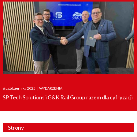
Posted
6 października 2025
|
WYDARZENIA
on
SP Tech Solutions i G&K Rail Group razem dla cyfryzacji
Strony