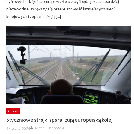
cyfrowych, dzięki czemu przyszłe usługi będą jeszcze bardziej
niezawodne, zwiększy się przepustowość istniejących sieci
kolejowych i zoptymalizują […]
Global
Styczniowe strajki sparaliżują europejską kolej
Author
Posted
Michał Ciechowski
5 stycznia 2024
on