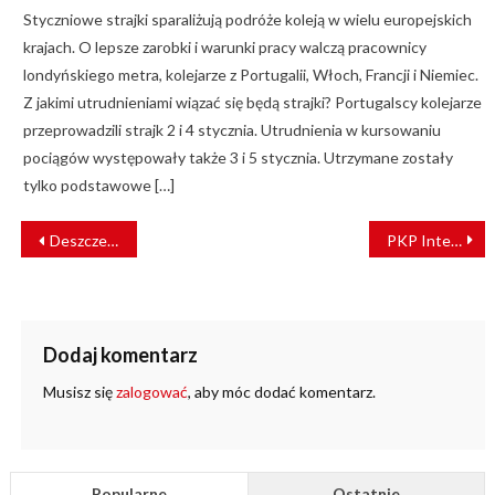
Styczniowe strajki sparaliżują podróże koleją w wielu europejskich
krajach. O lepsze zarobki i warunki pracy walczą pracownicy
londyńskiego metra, kolejarze z Portugalii, Włoch, Francji i Niemiec.
Z jakimi utrudnieniami wiązać się będą strajki? Portugalscy kolejarze
przeprowadzili strajk 2 i 4 stycznia. Utrudnienia w kursowaniu
pociągów występowały także 3 i 5 stycznia. Utrzymane zostały
tylko podstawowe […]
NAWIGACJA
Deszcze paraliżują norweską kolej [ZDJĘCIA]
PKP Intercity obniży ceny biletów miesięcznych
WPISU
Dodaj komentarz
Musisz się
zalogować
, aby móc dodać komentarz.
Popularne
Ostatnie